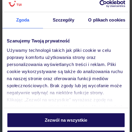
12/06/2026
Zgoda
Szczegóły
O plikach cookies
Starsze wpisy »
Szanujemy Twoją prywatność
Używamy technologii takich jak pliki cookie w celu
poprawy komfortu użytkowania strony oraz
Pobierz bezpłatną aplikację TUI
personalizowania wyświetlanych treści i reklam. Pliki
Szybkie wyszukiwanie i przeglądanie ofert
cookie wykorzystywane są także do analizowania ruchu
Lista ulubionych ofert i możliwość ich udostępniania
na naszej stronie oraz oferowania funkcji mediów
Historia wyszukiwań i ostatnio oglądanych ofert
społecznościowych. Brak zgody lub jej wycofanie może
Kontakt z TUI i wszystkie informacje o Twojej rezerwacji w myTUI
negatywnie wpłynąć na niektóre funkcje strony.
Klikając „Zezwól na wszystkie” wyrażasz zgodę na
umieszczenie wszystkich plików cookie. Możesz jednak
personalizować swój wybór wchodząc w zakładkę
Zapisz się do newslettera
Zezwól na wszystkie
„Szczegóły”
Szczegółowe informacje o plikach cookie znajdziesz
IMIĘ*