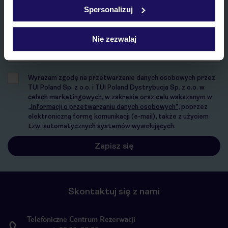
w
polityce plików cookies
oraz
polityce prywatności
.
Spersonalizuj
E-MAIL*
Nie zezwalaj
Wyrażam zgodę na przetwarzanie danych osobowych przez
TUI Poland Sp. z o.o. i TUI Poland Dystrybucja Sp. z o.o. w
celach marketingowych, w zakresie oraz celu wskazanym w
„Informacji o przetwarzaniu danych osobowych”
, poprzez
elektroniczną formę komunikacji (e-mail), także z użyciem
tzw. automatycznych systemów wywołujących.
Skontaktuj się z nami
Telefoniczne Centrum Rezerwacji