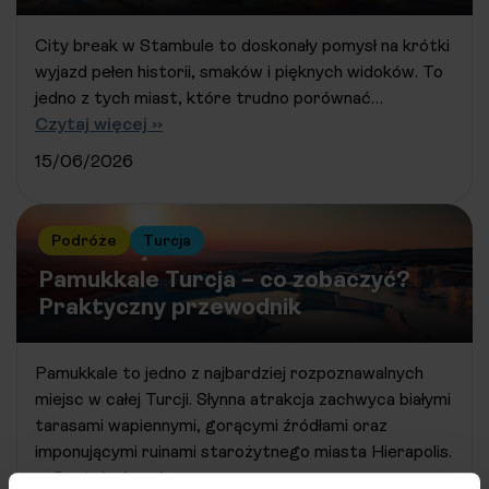
City break w Stambule to doskonały pomysł na krótki
wyjazd pełen historii, smaków i pięknych widoków. To
jedno z tych miast, które trudno porównać…
Czytaj więcej ››
15/06/2026
Podróże
Turcja
Pamukkale Turcja – co zobaczyć?
Praktyczny przewodnik
Pamukkale to jedno z najbardziej rozpoznawalnych
miejsc w całej Turcji. Słynna atrakcja zachwyca białymi
tarasami wapiennymi, gorącymi źródłami oraz
imponującymi ruinami starożytnego miasta Hierapolis.
…
Czytaj więcej ››