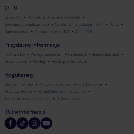
O TUI
Grupa TUI
TUI Poland
Kariera
Kontakt
Gwarancja ubezpieczeniowa
Opieka TUI na wakacjach 24/7
TUI.cz
Dane osobowe
Aplikacja mobilna TUI
Opinie TUI
Przydatne informacje
Podróż z TUI
Wakacje samolotem
Reklamacje
Status reklamacji
Ubezpieczenia
Parkingi
Hotele przy lotniskach
Regulaminy
Regulamin strony
Polityka prywatności
Polityka cookies
Bilety czarterowe
Warunki imprez turystycznych
Standardy ochrony małoletnich
Compliance
TUI w Internecie