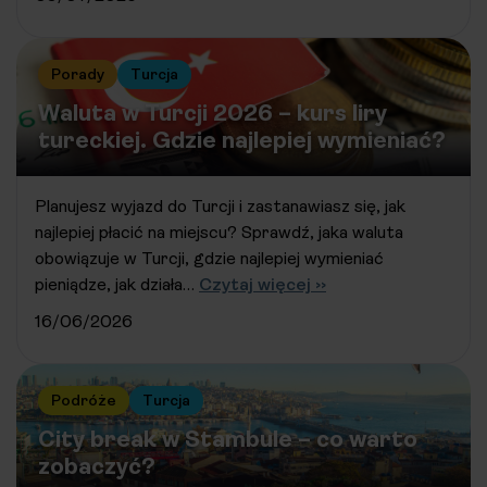
Porady
Turcja
Waluta w Turcji 2026 – kurs liry
tureckiej. Gdzie najlepiej wymieniać?
Planujesz wyjazd do Turcji i zastanawiasz się, jak
najlepiej płacić na miejscu? Sprawdź, jaka waluta
obowiązuje w Turcji, gdzie najlepiej wymieniać
pieniądze, jak działa…
Czytaj więcej ››
16/06/2026
Podróże
Turcja
City break w Stambule – co warto
zobaczyć?