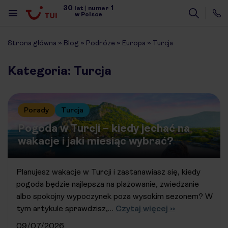
30
1
lat
|
numer
w Polsce
Strona główna
»
Blog
»
Podróże
»
Europa
»
Turcja
Kategoria: Turcja
Porady
Turcja
Pogoda w Turcji – kiedy jechać na
wakacje i jaki miesiąc wybrać?
Planujesz wakacje w Turcji i zastanawiasz się, kiedy
pogoda będzie najlepsza na plażowanie, zwiedzanie
albo spokojny wypoczynek poza wysokim sezonem? W
tym artykule sprawdzisz,…
Czytaj więcej ››
09/07/2026