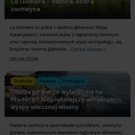
La Gomera – natura, która
zachwyca
La Gomera to jedna z siedmiu głównych Wysp
Kanaryjskich i zarazem jedna z najbardziej zielonych
oraz najmniej zurbanizowanych wysp archipelagu. Jej
krajobraz tworzą głębokie…
Czytaj więcej ››
05/08/2026
Podróże
Madera
Portugalia
Dlaczego warto wybrać się na
Maderę? Najpiękniejsze atrakcje
wyspy wiecznej wiosny
Madera zachwyca spektakularnymi klifami, zielonymi
górami, malowniczymi lewadami i łagodnym klimatem,