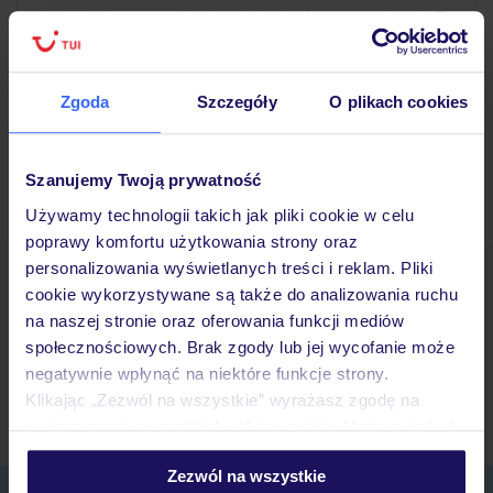
dzięki któremu można ją odwiedzać przez cały rok. To
miejsce, gdzie jednego dnia…
Czytaj więcej ››
05/08/2026
Zgoda
Szczegóły
O plikach cookies
Szanujemy Twoją prywatność
Starsze wpisy »
Używamy technologii takich jak pliki cookie w celu
poprawy komfortu użytkowania strony oraz
personalizowania wyświetlanych treści i reklam. Pliki
Pobierz bezpłatną aplikację TUI
cookie wykorzystywane są także do analizowania ruchu
Szybkie wyszukiwanie i przeglądanie ofert
na naszej stronie oraz oferowania funkcji mediów
Lista ulubionych ofert i możliwość ich udostępniania
społecznościowych. Brak zgody lub jej wycofanie może
Historia wyszukiwań i ostatnio oglądanych ofert
negatywnie wpłynąć na niektóre funkcje strony.
Kontakt z TUI i wszystkie informacje o Twojej rezerwacji w myTUI
Klikając „Zezwól na wszystkie” wyrażasz zgodę na
umieszczenie wszystkich plików cookie. Możesz jednak
personalizować swój wybór wchodząc w zakładkę
Zezwól na wszystkie
„Szczegóły”