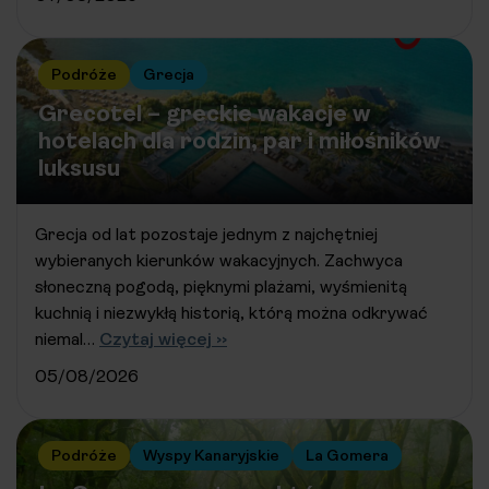
Podróże
Grecja
Grecotel – greckie wakacje w
hotelach dla rodzin, par i miłośników
luksusu
Grecja od lat pozostaje jednym z najchętniej
wybieranych kierunków wakacyjnych. Zachwyca
słoneczną pogodą, pięknymi plażami, wyśmienitą
kuchnią i niezwykłą historią, którą można odkrywać
niemal…
Czytaj więcej ››
05/08/2026
Podróże
Wyspy Kanaryjskie
La Gomera