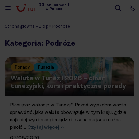
30
1
lat
|
numer
w Polsce
Strona główna
»
Blog
»
Podróże
Kategoria: Podróże
Porady
Tunezja
Waluta w Tunezji 2026 – dinar
tunezyjski, kurs i praktyczne porady
Planujesz wakacje w Tunezji? Przed wyjazdem warto
sprawdzić, jaka waluta obowiązuje w tym kraju, gdzie
najlepiej wymienić pieniądze i czy na miejscu można
płacić…
Czytaj więcej ››
07/08/2026