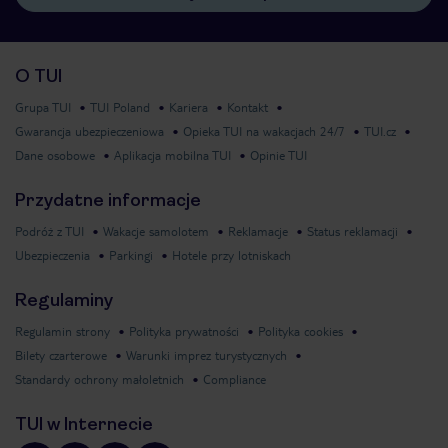
O TUI
Grupa TUI
TUI Poland
Kariera
Kontakt
Gwarancja ubezpieczeniowa
Opieka TUI na wakacjach 24/7
TUI.cz
Dane osobowe
Aplikacja mobilna TUI
Opinie TUI
Przydatne informacje
Podróż z TUI
Wakacje samolotem
Reklamacje
Status reklamacji
Ubezpieczenia
Parkingi
Hotele przy lotniskach
Regulaminy
Regulamin strony
Polityka prywatności
Polityka cookies
Bilety czarterowe
Warunki imprez turystycznych
Standardy ochrony małoletnich
Compliance
TUI w Internecie