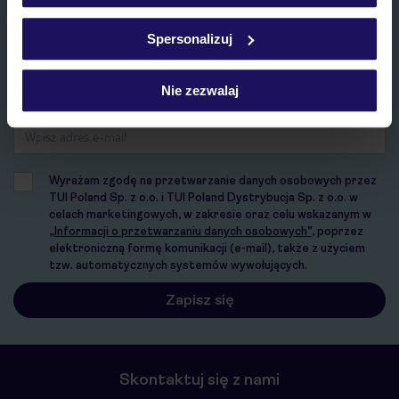
Zapisz się do newslettera
Szczegółowe informacje o plikach cookie znajdziesz
w
polityce plików cookies
oraz
polityce prywatności
.
Spersonalizuj
IMIĘ*
Nie zezwalaj
E-MAIL*
Wyrażam zgodę na przetwarzanie danych osobowych przez
TUI Poland Sp. z o.o. i TUI Poland Dystrybucja Sp. z o.o. w
celach marketingowych, w zakresie oraz celu wskazanym w
„Informacji o przetwarzaniu danych osobowych”
, poprzez
elektroniczną formę komunikacji (e-mail), także z użyciem
tzw. automatycznych systemów wywołujących.
Skontaktuj się z nami