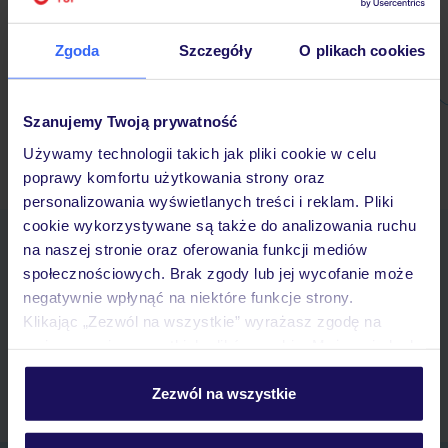
Zgoda
Szczegóły
O plikach cookies
1 860 zł/os.
Szanujemy Twoją prywatność
Używamy technologii takich jak pliki cookie w celu
Ubezpieczenia turystyczne Tunezja - dowiedz się więcej »
poprawy komfortu użytkowania strony oraz
personalizowania wyświetlanych treści i reklam. Pliki
cookie wykorzystywane są także do analizowania ruchu
Pobierz bezpłatną aplikację TUI
na naszej stronie oraz oferowania funkcji mediów
Szybkie wyszukiwanie i przeglądanie ofert
społecznościowych. Brak zgody lub jej wycofanie może
Lista ulubionych ofert i możliwość ich udostępniania
negatywnie wpłynąć na niektóre funkcje strony.
Historia wyszukiwań i ostatnio oglądanych ofert
Klikając „Zezwól na wszystkie” wyrażasz zgodę na
Kontakt z TUI i wszystkie informacje o Twojej rezerwacji w
umieszczenie wszystkich plików cookie. Możesz jednak
myTUI
personalizować swój wybór wchodząc w zakładkę
„Szczegóły”
Zezwól na wszystkie
Szczegółowe informacje o plikach cookie znajdziesz
w
polityce plików cookies
oraz
polityce prywatności
.