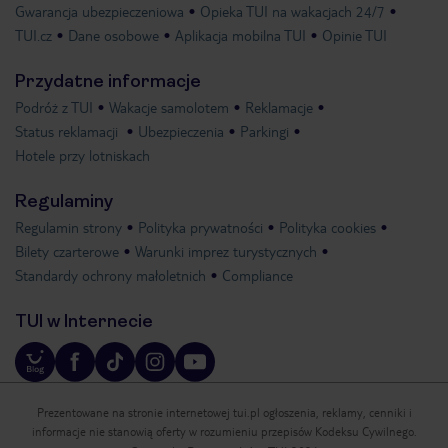
Gwarancja ubezpieczeniowa
Opieka TUI na wakacjach 24/7
TUI.cz
Dane osobowe
Aplikacja mobilna TUI
Opinie TUI
Przydatne informacje
Podróż z TUI
Wakacje samolotem
Reklamacje
Status reklamacji
Ubezpieczenia
Parkingi
Hotele przy lotniskach
Regulaminy
Regulamin strony
Polityka prywatności
Polityka cookies
Bilety czarterowe
Warunki imprez turystycznych
Standardy ochrony małoletnich
Compliance
TUI w Internecie
Prezentowane na stronie internetowej tui.pl ogłoszenia, reklamy, cenniki i
informacje nie stanowią oferty w rozumieniu przepisów Kodeksu Cywilnego.