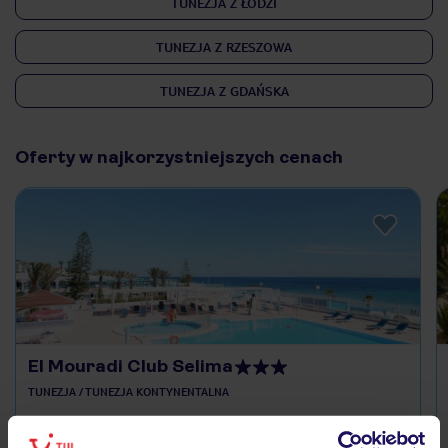
TUNEZJA Z ŁODZI
TUNEZJA Z RZESZOWA
TUNEZJA Z GDAŃSKA
Oferty w najkorzystniejszych cenach
El Mouradi Club Selima
TUNEZJA / TUNEZJA KONTYNENTALNA