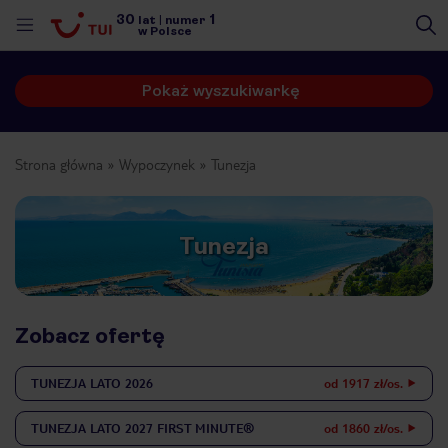
30
1
lat
|
numer
w Polsce
Pokaż wyszukiwarkę
Strona główna
Wypoczynek
Tunezja
Tunezja
Zobacz ofertę
TUNEZJA
LATO 2026
od 1917 zł/os.
nute
TUNEZJA
LATO 2027 FIRST MINUTE®
od 1860 zł/os.