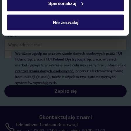
Spersonalizuj
Zapisz się do newslettera
IMIĘ*
Nie zezwalaj
E-MAIL*
Wyrażam zgodę na przetwarzanie danych osobowych przez TUI
Poland Sp. z o.o. i TUI Poland Dystrybucja Sp. z o.o. w celach
marketingowych, w zakresie oraz celu wskazanym w
„Informacji o
przetwarzaniu danych osobowych”
, poprzez elektroniczną formę
komunikacji (e-mail), także z użyciem tzw. automatycznych
systemów wywołujących.
Zapisz się
Skontaktuj się z nami
Telefoniczne Centrum Rezerwacji
pon. – pt. 08:00–22:00, sob. – niedz. 09:00–21:00