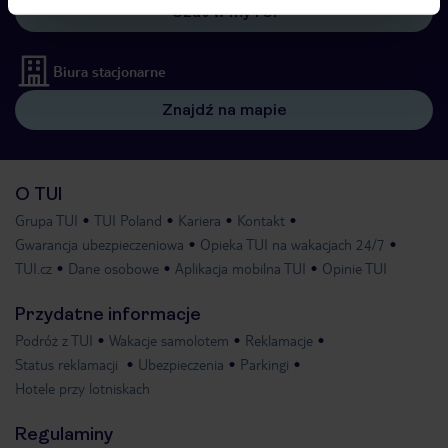
Czat w myTUI
Biura stacjonarne
Znajdź na mapie
O TUI
Grupa TUI
TUI Poland
Kariera
Kontakt
Gwarancja ubezpieczeniowa
Opieka TUI na wakacjach 24/7
TUI.cz
Dane osobowe
Aplikacja mobilna TUI
Opinie TUI
Przydatne informacje
Podróż z TUI
Wakacje samolotem
Reklamacje
Status reklamacji
Ubezpieczenia
Parkingi
Hotele przy lotniskach
Regulaminy