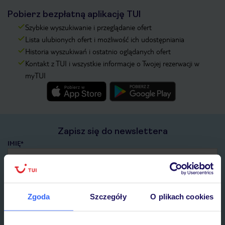
Pobierz bezpłatną aplikację TUI
Szybkie wyszukiwanie i przeglądanie ofert
Lista ulubionych ofert i możliwość ich udostępniania
Historia wyszukiwań i ostatnio oglądanych ofert
Kontakt z TUI i wszystkie informacje o Twojej rezerwacji w
myTUI
Zapisz się do newslettera
IMIĘ*
E-MAIL*
Zgoda
Szczegóły
O plikach cookies
Wyrażam zgodę na przetwarzanie danych osobowych przez TUI
Poland Sp. z o.o. i TUI Poland Dystrybucja Sp. z o.o. w celach