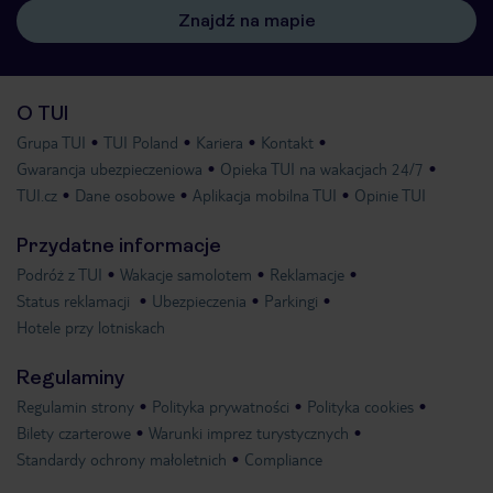
Znajdź na mapie
O TUI
Grupa TUI
TUI Poland
Kariera
Kontakt
Gwarancja ubezpieczeniowa
Opieka TUI na wakacjach 24/7
TUI.cz
Dane osobowe
Aplikacja mobilna TUI
Opinie TUI
Przydatne informacje
Podróż z TUI
Wakacje samolotem
Reklamacje
Status reklamacji
Ubezpieczenia
Parkingi
Hotele przy lotniskach
Regulaminy
Regulamin strony
Polityka prywatności
Polityka cookies
Bilety czarterowe
Warunki imprez turystycznych
Standardy ochrony małoletnich
Compliance