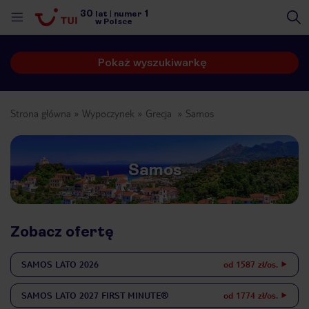
30
1
lat
|
numer
w Polsce
Pokaż wyszukiwarkę
Strona główna
Wypoczynek
Grecja
Samos
Samos
Zobacz ofertę
SAMOS
LATO 2026
od 1587 zł/os.
nute
SAMOS
LATO 2027 FIRST MINUTE®
od 1774 zł/os.