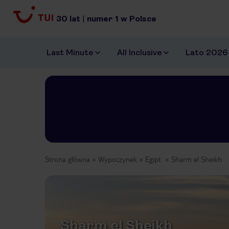
30
lat
|
numer
1
w Polsce
Last Minute
All Inclusive
Lato 2026
Strona główna
Wypoczynek
Egipt
Sharm el Sheikh
Sharm el Sheikh