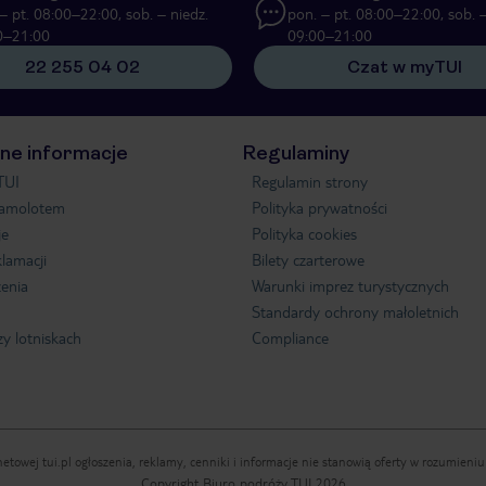
– pt. 08:00–22:00, sob. – niedz.
pon. – pt. 08:00–22:00, sob. –
0–21:00
09:00–21:00
22 255 04 02
Czat w myTUI
ne informacje
Regulaminy
TUI
Regulamin strony
samolotem
Polityka prywatności
je
Polityka cookies
klamacji
Bilety czarterowe
enia
Warunki imprez turystycznych
Standardy ochrony małoletnich
zy lotniskach
Compliance
etowej tui.pl ogłoszenia, reklamy, cenniki i informacje nie stanowią oferty w rozumien
Copyright Biuro podróży TUI 2026