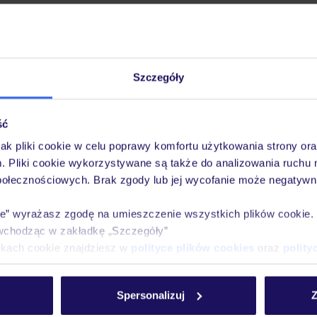
Szczegóły
ść
jak pliki cookie w celu poprawy komfortu użytkowania strony or
m. Pliki cookie wykorzystywane są także do analizowania ruchu 
połecznościowych. Brak zgody lub jej wycofanie może negatywni
ie” wyrażasz zgodę na umieszczenie wszystkich plików cookie
wchodząc w zakładkę „Szczegóły”
ikach cookie znajdziesz w
polityce plików cookies
oraz
polity
Spersonalizuj
Z