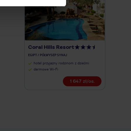
Coral Hills Resort
EGIPT / PÓŁWYSEP SYNAJ
hotel przyjazny rodzinom z dziećmi
darmowe Wi-Fi
1 647 zł/os.