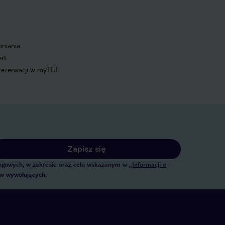
pniania
ert
 rezerwacji w myTUI
Zapisz się
tingowych, w zakresie oraz celu wskazanym w
„Informacji o
ów wywołujących.