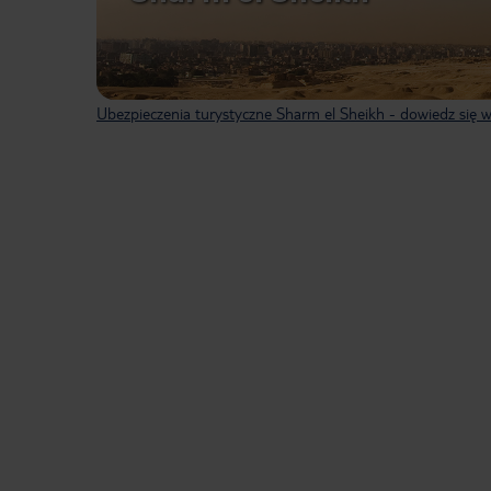
Ubezpieczenia turystyczne Sharm el Sheikh - dowiedz się w