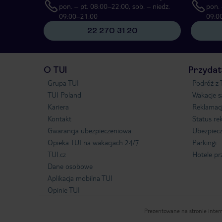
pon. – pt. 08:00–22:00, sob. – niedz.
pon. 
09:00–21:00
09:0
22 270 31 20
O TUI
Przydat
Grupa TUI
Podróż z 
TUI Poland
Wakacje 
Kariera
Reklamac
Kontakt
Status re
Gwarancja ubezpieczeniowa
Ubezpiecz
Opieka TUI na wakacjach 24/7
Parkingi
TUI.cz
Hotele pr
Dane osobowe
Aplikacja mobilna TUI
Opinie TUI
Prezentowane na stronie intern