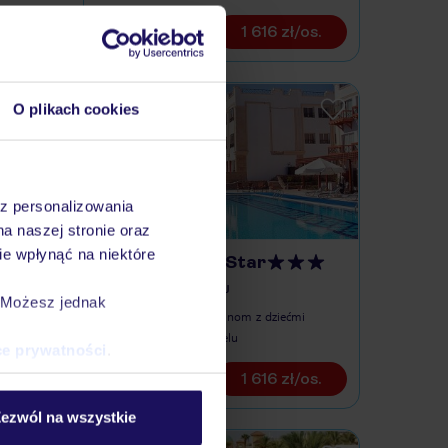
1 616 zł/os.
O plikach cookies
az personalizowania
na naszej stronie oraz
e wpłynąć na niektóre
Falcon Naama Star
EGIPT / PÓŁWYSEP SYNAJ
. Możesz jednak
hotel przyjazny rodzinom z dziećmi
kącik z shishą w hotelu
ce prywatności
.
1 616 zł/os.
ezwól na wszystkie