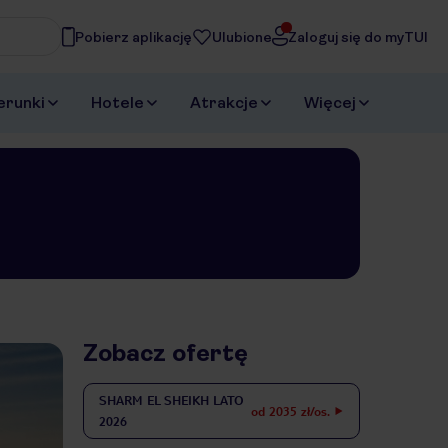
Pobierz aplikację
Ulubione
Zaloguj się do myTUI
asz
erunki
Hotele
Atrakcje
Więcej
Zobacz ofertę
SHARM EL SHEIKH
LATO
od 2035 zł/os.
2026