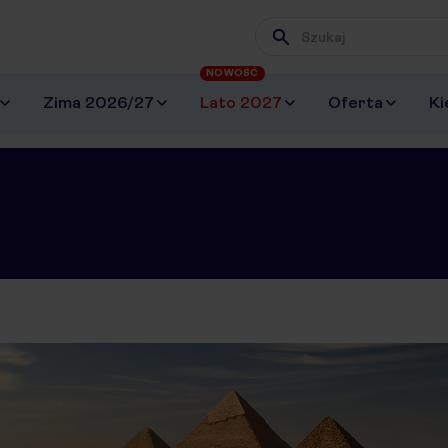
Wpisz frazę, której szuk
NOWOŚĆ
Zima 2026/27
Lato 2027
Oferta
Ki