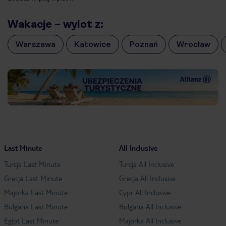
portugalskie miasteczka nad Atlantykiem. Zastanawiasz się,
dlaczego warto wybrać się na Maderę i jak zaplanować wyjazd?
Sprawdź […]
Wakacje – wylot z:
Warszawa
Katowice
Poznań
Wrocław
Last Minute
All Inclusive
Turcja Last Minute
Turcja All Inclusive
Grecja Last Minute
Grecja All Inclusive
Majorka Last Minute
Cypr All Inclusive
Bułgaria Last Minute
Bułgaria All Inclusive
Egipt Last Minute
Majorka All Inclusive