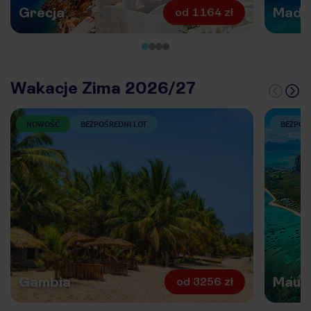
Grecja
Made
od
1164 zł
Wakacje Zima 2026/27
NOWOŚĆ
BEZPOŚREDNI LOT
BEZPOŚ
Gambia
Mauri
od
3256 zł