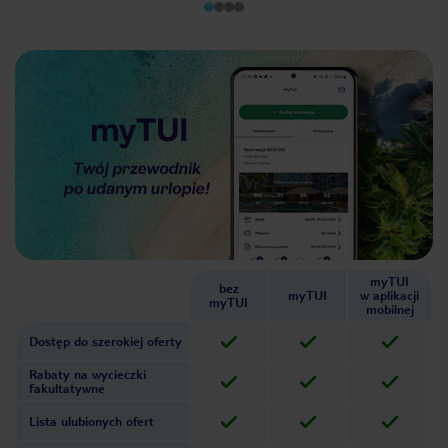
myTUI
bez
myTUI
w aplikacji
myTUI
mobilnej
Dostęp do szerokiej oferty
Rabaty na wycieczki
fakultatywne
Lista ulubionych ofert