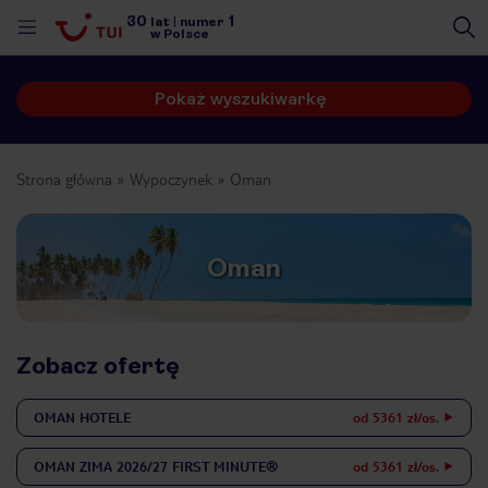
30
1
lat
|
numer
w Polsce
Pokaż wyszukiwarkę
Strona główna
Wypoczynek
Oman
Oman
Zobacz ofertę
OMAN
HOTELE
od 5361 zł/os.
nute
OMAN
ZIMA 2026/27 FIRST MINUTE®
od 5361 zł/os.