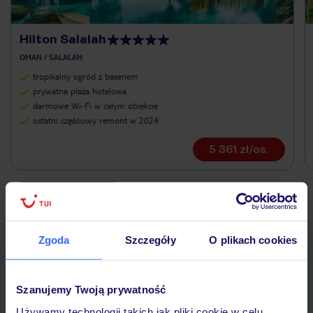
Hilton Salalah
OMAN / SALALAH
tropikalny ogród z basenem
prywatna plaża hotelowa
darmowe Wi-Fi w całym obiekcie
ostatni częściowy remont w 2024
5 361 zł/os.
Ubezpieczenia turystyczne Oman - dowiedz się więcej »
Zgoda
Szczegóły
O plikach cookies
Pobierz bezpłatną aplikację TUI
Szybkie wyszukiwanie i przeglądanie ofert
Szanujemy Twoją prywatność
Lista ulubionych ofert i możliwość ich udostępniania
Używamy technologii takich jak pliki cookie w celu