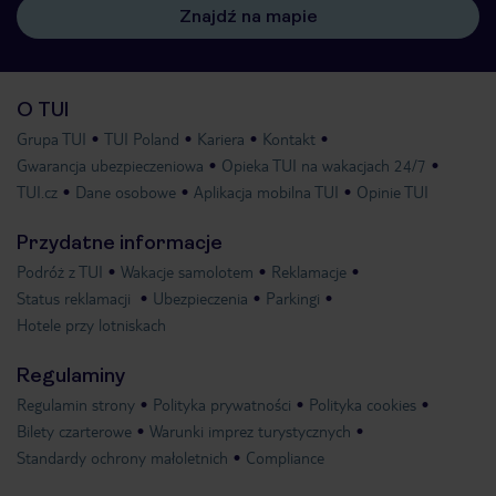
Znajdź na mapie
O TUI
Grupa TUI
TUI Poland
Kariera
Kontakt
Gwarancja ubezpieczeniowa
Opieka TUI na wakacjach 24/7
TUI.cz
Dane osobowe
Aplikacja mobilna TUI
Opinie TUI
Przydatne informacje
Podróż z TUI
Wakacje samolotem
Reklamacje
Status reklamacji
Ubezpieczenia
Parkingi
Hotele przy lotniskach
Regulaminy
Regulamin strony
Polityka prywatności
Polityka cookies
Bilety czarterowe
Warunki imprez turystycznych
Standardy ochrony małoletnich
Compliance