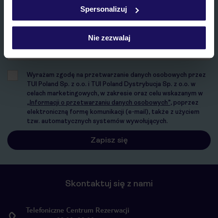
w
polityce plików cookies
oraz
polityce prywatności
.
Spersonalizuj
E-MAIL*
Nie zezwalaj
Wyrażam zgodę na przetwarzanie danych osobowych przez
TUI Poland Sp. z o.o. i TUI Poland Dystrybucja Sp. z o.o. w
celach marketingowych, w zakresie oraz celu wskazanym w
„Informacji o przetwarzaniu danych osobowych”
, poprzez
elektroniczną formę komunikacji (e-mail), także z użyciem
tzw. automatycznych systemów wywołujących.
Skontaktuj się z nami
Telefoniczne Centrum Rezerwacji