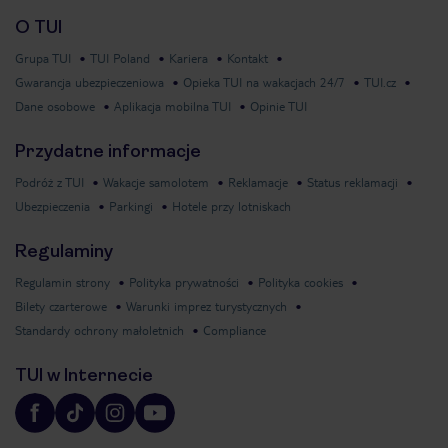
O TUI
Grupa TUI
TUI Poland
Kariera
Kontakt
Gwarancja ubezpieczeniowa
Opieka TUI na wakacjach 24/7
TUI.cz
Dane osobowe
Aplikacja mobilna TUI
Opinie TUI
Przydatne informacje
Podróż z TUI
Wakacje samolotem
Reklamacje
Status reklamacji
Ubezpieczenia
Parkingi
Hotele przy lotniskach
Regulaminy
Regulamin strony
Polityka prywatności
Polityka cookies
Bilety czarterowe
Warunki imprez turystycznych
Standardy ochrony małoletnich
Compliance
TUI w Internecie