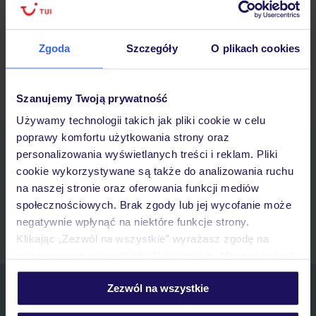
24/02/2026
Zgoda
Szczegóły
O plikach cookies
« Nowsze wpisy
/
Starsze wpisy »
Szanujemy Twoją prywatność
Używamy technologii takich jak pliki cookie w celu
poprawy komfortu użytkowania strony oraz
Pobierz bezpłatną aplikację TUI
personalizowania wyświetlanych treści i reklam. Pliki
Szybkie wyszukiwanie i przeglądanie ofert
cookie wykorzystywane są także do analizowania ruchu
Lista ulubionych ofert i możliwość ich udostępniania
na naszej stronie oraz oferowania funkcji mediów
Historia wyszukiwań i ostatnio oglądanych ofert
społecznościowych. Brak zgody lub jej wycofanie może
Kontakt z TUI i wszystkie informacje o Twojej rezerwacji w myTUI
negatywnie wpłynąć na niektóre funkcje strony.
Klikając „Zezwól na wszystkie” wyrażasz zgodę na
umieszczenie wszystkich plików cookie. Możesz jednak
personalizować swój wybór wchodząc w zakładkę
Zapisz się do newslettera
Zezwól na wszystkie
„Szczegóły”
Szczegółowe informacje o plikach cookie znajdziesz
IMIĘ*