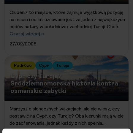
Ölüdeniz to miejsce, które zajmuje wyjątkową pozycję
na mapie i od lat uznawane jest za jeden z największych
cudów natury w południowo-zachodniej Turcji. Choć…
Czytaj więcej ››
27/02/2026
Podróże
Cypr
Turcja
Cypr czy Turcja?
Śródziemnomorska historia kontra
osmańskie zabytki
Marzysz o słonecznych wakacjach, ale nie wiesz, czy
postawić na Cypr, czy Turcję? Oba kierunki mają wiele
do zaoferowania, jednak każdy z nich spełnia…
Czytaj więcej ››