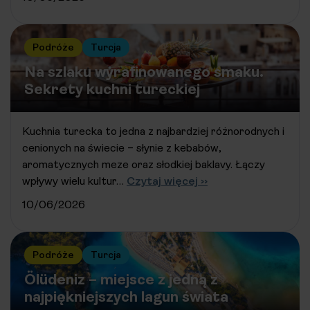
Podróże
Turcja
Na szlaku wyrafinowanego smaku.
Sekrety kuchni tureckiej
Kuchnia turecka to jedna z najbardziej różnorodnych i
cenionych na świecie – słynie z kebabów,
aromatycznych meze oraz słodkiej baklavy. Łączy
wpływy wielu kultur…
Czytaj więcej ››
10/06/2026
Podróże
Turcja
Ölüdeniz – miejsce z jedną z
najpiękniejszych lagun świata