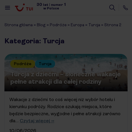
30
1
lat
|
numer
w Polsce
Strona główna
»
Blog
»
Podróże
»
Europa
»
Turcja
»
Strona 2
Kategoria: Turcja
Podróże
Turcja
Turcja z dziećmi – słoneczne wakacje
pełne atrakcji dla całej rodziny
Wakacje z dziećmi to coś więcej niż wybór hotelu i
kierunku podróży. Rodzice szukają miejsca, które
będzie bezpieczne, wygodne i pełne atrakcji zarówno
dla…
Czytaj więcej ››
10/06/2026