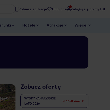
Pobierz aplikację
Ulubione
Zaloguj się do myTUI
asz
erunki
Hotele
Atrakcje
Więcej
Zobacz ofertę
WYSPY KANARYJSKIE
od 1650 zł/os.
LATO 2026