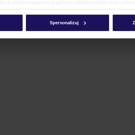
ikach cookie znajdziesz w
polityce plików cookies
oraz
polity
Spersonalizuj
Z