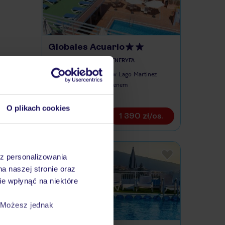
Globales Acuario
WYSPY KANARYJSKIE / TENERYFA
ok. 2 km od basenów Lago Martinez
taras na dachu z basenem
bar przy basenie
O plikach cookies
1 390 zł/os.
az personalizowania
na naszej stronie oraz
e wpłynąć na niektóre
. Możesz jednak