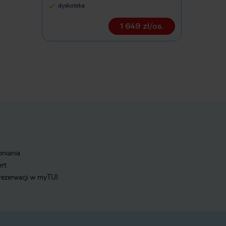
dyskoteka
1 649 zł/os.
pniania
ert
 rezerwacji w myTUI