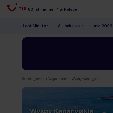
30
lat
|
numer
1
w Polsce
Last Minute
All Inclusive
Lato 2026
Strona główna
Wypoczynek
Wyspy Kanaryjskie
Wyspy Kanaryjskie