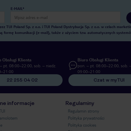
E-MAIL*
 TUI Poland Sp. z o.o. i TUI Poland Dystrybucja Sp. z o.o. w celach marke
zną formę komunikacji (e-mail), także z użyciem tzw. automatycznych system
o Obsługi Klienta
Biuro Obsługi Klienta
– pt. 08:00–22:00, sob. – niedz.
pon. – pt. 08:00–22:00, sob. –
0–21:00
09:00–21:00
22 255 04 02
Czat w myTUI
ne informacje
Regulaminy
TUI
Regulamin strony
samolotem
Polityka prywatności
je
Polityka cookies