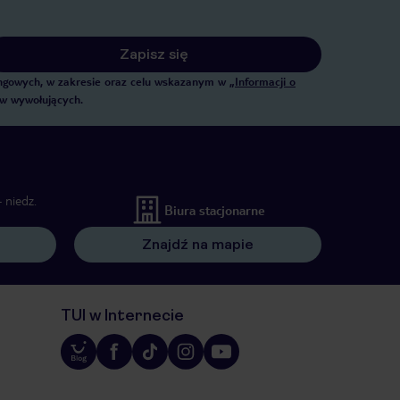
Zapisz się
tingowych, w zakresie oraz celu wskazanym w
„Informacji o
ów wywołujących.
 niedz.
Biura stacjonarne
Znajdź na mapie
TUI w Internecie