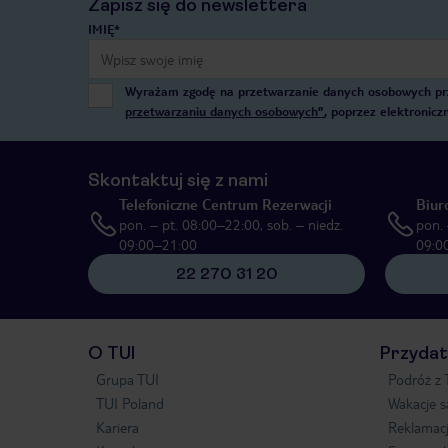
Zapisz się do newslettera
IMIĘ*
Wyrażam zgodę na przetwarzanie danych osobowych przez
przetwarzaniu danych osobowych”
, poprzez elektronic
Skontaktuj się z nami
Telefoniczne Centrum Rezerwacji
Biur
pon. – pt. 08:00–22:00, sob. – niedz.
pon. 
09:00–21:00
09:0
22 270 31 20
O TUI
Przydat
Grupa TUI
Podróż z 
TUI Poland
Wakacje 
Kariera
Reklamac