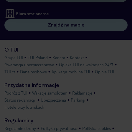
Biura stacjonarne
Znajdź na mapie
O TUI
Grupa TUI
TUI Poland
Kariera
Kontakt
Gwarancja ubezpieczeniowa
Opieka TUI na wakacjach 24/7
TUI.cz
Dane osobowe
Aplikacja mobilna TUI
Opinie TUI
Przydatne informacje
Podróż z TUI
Wakacje samolotem
Reklamacje
Status reklamacji
Ubezpieczenia
Parkingi
Hotele przy lotniskach
Regulaminy
Regulamin strony
Polityka prywatności
Polityka cookies