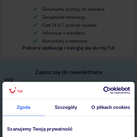
Dokumenty podróży do pobrania
Zarządzanie rezerwacją
Czat 24 h/7 podczas wyjazdu
Informacje o transferze
Komunikaty o rezerwacji
Pobierz aplikację i zaloguj się do myTUI
Zapisz się do newslettera
IMIĘ*
E-MAIL*
Zgoda
Szczegóły
O plikach cookies
Wyrażam zgodę na przetwarzanie danych osobowych przez TUI
Poland Sp. z o.o. i TUI Poland Dystrybucja Sp. z o.o. w celach
Szanujemy Twoją prywatność
marketingowych, w zakresie oraz celu wskazanym w
„Informacji o