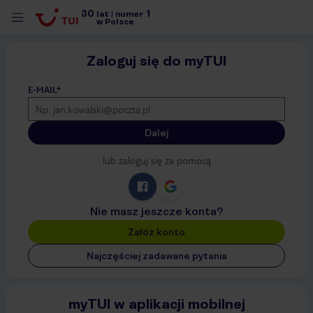
30
1
lat
|
numer
w Polsce
Zaloguj się do myTUI
E-MAIL*
Dalej
lub zaloguj się za pomocą
Nie masz jeszcze konta?
Załóż konto
Najczęściej zadawane pytania
nute
myTUI w aplikacji mobilnej