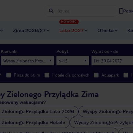
Pobi
Wpisz frazę, której szukasz
NOWOŚĆ
Zima 2026/27
Lato 2027
Oferta
Ki
Kierunki
Pobyt
Wylot od - do
Wyspy Zielonego Przylądka
6-15
Do: 30.04.2027
*
Plaża do 50 m
Hotele dla dorosłych
Aquapark
y Zielonego Przylądka Zima
esowany wakacjami?
 Zielonego Przylądka Lato 2026
Wyspy Zielonego Przy
 Zielonego Przylądka Hotele
Wyspy Zielonego Przyląd