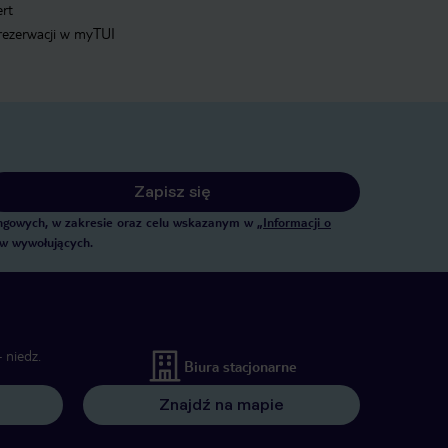
ert
 rezerwacji w myTUI
Zapisz się
tingowych, w zakresie oraz celu wskazanym w
„Informacji o
ów wywołujących.
 niedz.
Biura stacjonarne
Znajdź na mapie