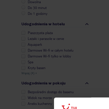
Dowolna
Do 30 minut
Do 1 godziny
Udogodnienia w hotelu
Piaszczysta plaża
Leżaki i parasole w cenie
Aquapark
Darmowe Wi-fi w całym hotelu
Darmowe Wi-fi tylko w lobby
Spa
Kryty basen
Więcej (4)
»
Udogodnienia w pokoju
Bezpośredni dostęp do basenu
Widok na morze
Aneks kuchenny