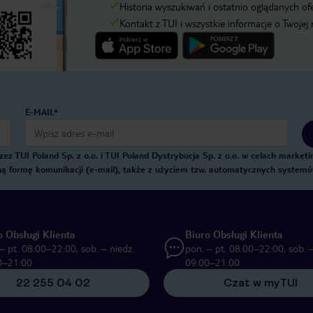
Historia wyszukiwań i ostatnio oglądanych of
Kontakt z TUI i wszystkie informacje o Twojej
E-MAIL*
 TUI Poland Sp. z o.o. i TUI Poland Dystrybucja Sp. z o.o. w celach marke
zną formę komunikacji (e-mail), także z użyciem tzw. automatycznych system
o Obsługi Klienta
Biuro Obsługi Klienta
– pt. 08:00–22:00, sob. – niedz.
pon. – pt. 08:00–22:00, sob. –
0–21:00
09:00–21:00
22 255 04 02
Czat w myTUI