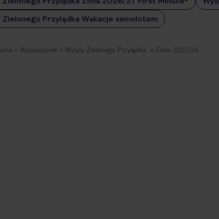
 Zielonego Przylądka Zima 2026/27 First Minute®
Wysp
 Zielonego Przylądka Wakacje samolotem
ówna
Wypoczynek
Wyspy Zielonego Przylądka
Zima 2025/26