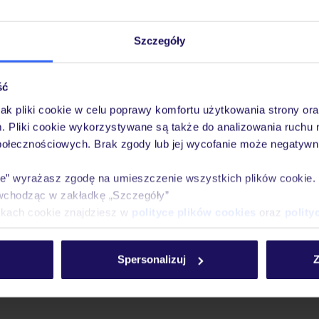
Szczegóły
ść
jak pliki cookie w celu poprawy komfortu użytkowania strony or
m. Pliki cookie wykorzystywane są także do analizowania ruchu 
połecznościowych. Brak zgody lub jej wycofanie może negatywni
ie” wyrażasz zgodę na umieszczenie wszystkich plików cookie
wchodząc w zakładkę „Szczegóły”
ikach cookie znajdziesz w
polityce plików cookies
oraz
polity
Spersonalizuj
Z