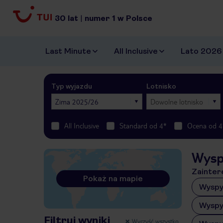
30
lat
|
numer
1
w Polsce
Last Minute
All Inclusive
Lato 2026
Typ wyjazdu
Lotnisko
Zima 2025/26
Dowolne lotnisko
All Inclusive
Standard od 4*
Ocena od 4
Wysp
Zainter
Pokaż na mapie
Wyspy
Wyspy
Filtruj wyniki
Wyczyść wszystko