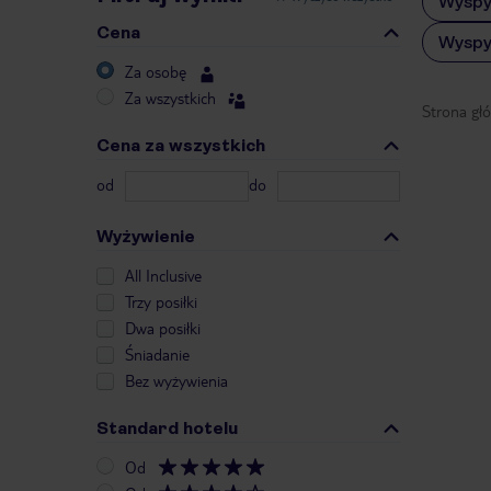
Wyspy
Cena
Wyspy
Za osobę
Za wszystkich
Strona gł
Cena za wszystkich
od
do
Wyżywienie
All Inclusive
Trzy posiłki
Dwa posiłki
Śniadanie
Bez wyżywienia
Standard hotelu
Od