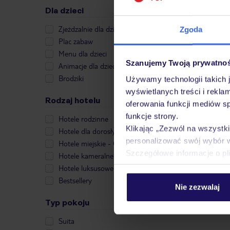
Dla dzieci
Zjeżdzalnie dla dzieci
Zgoda
Plac zabaw
Menu dla dzieci
Szanujemy Twoją prywatno
Animacje dla dzieci
Brodziki
Używamy technologii takich 
wyświetlanych treści i rekla
Rodzaj hotelu
oferowania funkcji mediów s
funkcje strony.
Hotele rodzinne
Klikając „Zezwól na wszystk
Hotele dla dorosłych
personalizować swój wybór 
Hotele miejskie - City Break
Szczegółowe informacje o pl
Hotele kameralne
Hotele luksusowe
Bestsellery
Nie zezwalaj
Typ pokoju
Suita