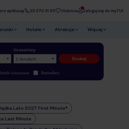
erz aplikację
22 270 31 20
Ulubione
Zaloguj się do myTUI
erunki
Hotele
Atrakcje
Więcej
Uczestnicy
Szukaj
2 dorosłych
Hotele luksusowe
Bestsellery
lądka Lato 2027 First Minute®
ka Last Minute