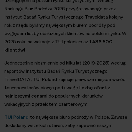
działających na polskim rynku turystycznym. Według
Rankingu Biur Podróży 2026 przygotowanego przez
Instytut Badań Rynku Turystycznego Traveldata kolejny
rok z rzędu byliśmy największym biurem podróży pod
względem liczby obsłużonych klientów na polskim rynku. W
2025 roku na wakacje z TUI poleciało aż
1 486 500
klientów!
Jednocześnie niezmiennie od kilku lat (2019-2025) według
raportów Instytutu Badań Rynku Turystycznego
TravelDATA,
TUI Poland
zajmuje pierwsze miejsce wśród
touroperatorów biorąc pod uwagę
liczbę ofert z
najniższymi cenami
do popularnych kierunków
wakacyjnych z przelotem czarterowym.
TUI Poland
to największe biuro podróży w Polsce. Zawsze
dokładamy wszelkich starań, żeby zapewnić naszym