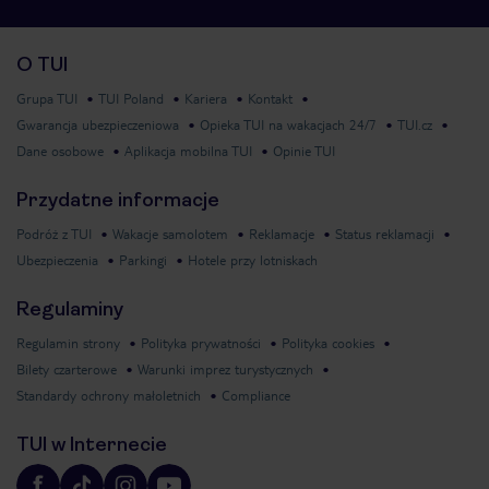
O TUI
Grupa TUI
TUI Poland
Kariera
Kontakt
Gwarancja ubezpieczeniowa
Opieka TUI na wakacjach 24/7
TUI.cz
Dane osobowe
Aplikacja mobilna TUI
Opinie TUI
Przydatne informacje
Podróż z TUI
Wakacje samolotem
Reklamacje
Status reklamacji
Ubezpieczenia
Parkingi
Hotele przy lotniskach
Regulaminy
Regulamin strony
Polityka prywatności
Polityka cookies
Bilety czarterowe
Warunki imprez turystycznych
Standardy ochrony małoletnich
Compliance
TUI w Internecie