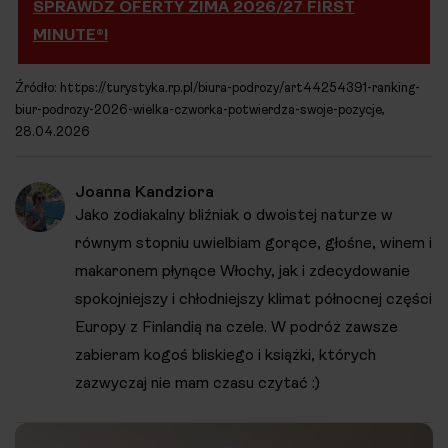
SPRAWDŹ OFERTY ZIMA 2026/27 FIRST
MINUTE®!
Źródło: https://turystyka.rp.pl/biura-podrozy/art44254391-ranking-
biur-podrozy-2026-wielka-czworka-potwierdza-swoje-pozycje,
28.04.2026
Joanna Kandziora
Jako zodiakalny bliźniak o dwoistej naturze w
równym stopniu uwielbiam gorące, głośne, winem i
makaronem płynące Włochy, jak i zdecydowanie
spokojniejszy i chłodniejszy klimat północnej części
Europy z Finlandią na czele. W podróż zawsze
zabieram kogoś bliskiego i książki, których
zazwyczaj nie mam czasu czytać :)