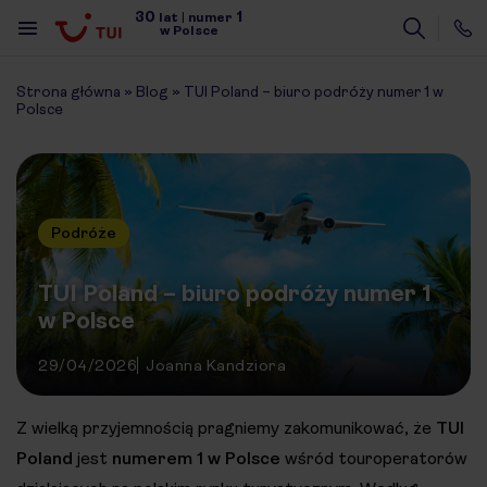
30
1
lat
|
numer
w Polsce
Strona główna
»
Blog
»
TUI Poland – biuro podróży numer 1 w
Polsce
Podróże
TUI Poland – biuro podróży numer 1
w Polsce
29/04/2026
Joanna Kandziora
Z wielką przyjemnością pragniemy zakomunikować, że
TUI
Poland
jest
numerem 1 w Polsce
wśród touroperatorów