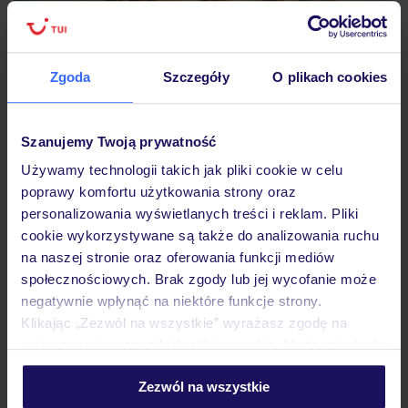
Zgoda
Szczegóły
O plikach cookies
Szanujemy Twoją prywatność
Używamy technologii takich jak pliki cookie w celu
poprawy komfortu użytkowania strony oraz
personalizowania wyświetlanych treści i reklam. Pliki
cookie wykorzystywane są także do analizowania ruchu
na naszej stronie oraz oferowania funkcji mediów
społecznościowych. Brak zgody lub jej wycofanie może
Inne wpisy
negatywnie wpłynąć na niektóre funkcje strony.
Klikając „Zezwól na wszystkie” wyrażasz zgodę na
umieszczenie wszystkich plików cookie. Możesz jednak
personalizować swój wybór wchodząc w zakładkę
Podróże
Grecja
Kos
Zezwól na wszystkie
„Szczegóły”
Wakacje na Kos – kilka