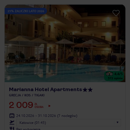
25% ZALICZKI LATO 2026
4.4
/5
572
opinie
Marianna Hotel Apartments
GRECJA
KOS
TIGAKI
2 009
ZŁ
OSOBA
24.10.2026 - 31.10.2026
(7 noclegów)
Katowice (01:45)
Bez wyżywienia