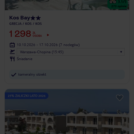
3.1
/5
273
opinie
Kos Bay
GRECJA
KOS
KOS
1 298
ZŁ
OSOBA
10.10.2026 - 17.10.2026
(7 noclegów)
Warszawa-Chopina (15:45)
Śniadanie
kameralny obiekt
25% ZALICZKI LATO 2026