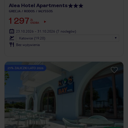
Alea Hotel Apartments
GRECJA
RODOS
IALYSSOS
1 297
ZŁ
OSOBA
23.10.2026 - 31.10.2026
(7 noclegów)
Katowice (19:20)
Bez wyżywienia
25% ZALICZKI LATO 2026