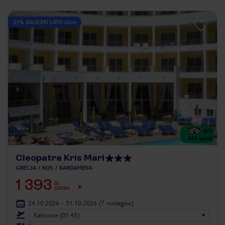
25% ZALICZKI LATO 2026
4
/5
613
opinii
Cleopatra Kris Mari
GRECJA
KOS
KARDAMENA
1 393
ZŁ
OSOBA
24.10.2026 - 31.10.2026
(7 noclegów)
Katowice (01:45)