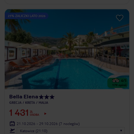
25% ZALICZKI LATO 2026
4
/5
179
opinii
Bella Elena
GRECJA
KRETA
MALIA
1 431
ZŁ
OSOBA
21.10.2026 - 29.10.2026
(7 noclegów)
Katowice (21:10)