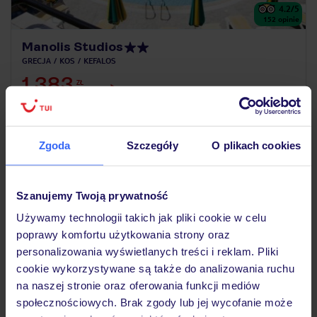
4.2
/5
152
opinie
Manolis Studios
GRECJA
KOS
KEFALOS
1 383
ZŁ
OSOBA
24.10.2026 - 31.10.2026
(7 noclegów)
Katowice (01:45)
Bez wyżywienia
Zgoda
Szczegóły
O plikach cookies
dogodna lokalizacja
Szanujemy Twoją prywatność
Używamy technologii takich jak pliki cookie w celu
25% ZALICZKI LATO 2026
poprawy komfortu użytkowania strony oraz
personalizowania wyświetlanych treści i reklam. Pliki
cookie wykorzystywane są także do analizowania ruchu
na naszej stronie oraz oferowania funkcji mediów
społecznościowych. Brak zgody lub jej wycofanie może