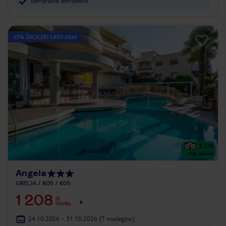
kameralna atmosfera
25% ZALICZKI LATO 2026
3.7
/5
102
opinie
Angela
GRECJA
KOS
KOS
1 208
ZŁ
OSOBA
24.10.2026 - 31.10.2026
(7 noclegów)