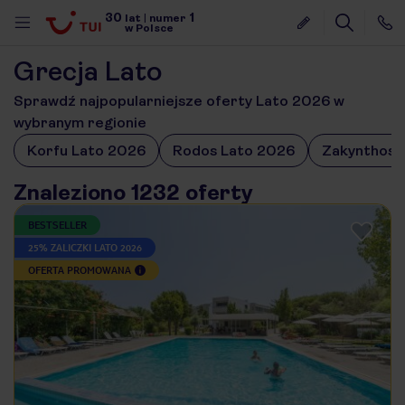
30
1
lat
|
numer
w Polsce
Grecja Lato
Sprawdź najpopularniejsze oferty Lato 2026 w
wybranym regionie
Korfu Lato 2026
Rodos Lato 2026
Zakynthos 
Znaleziono 1232 oferty
BESTSELLER
25% ZALICZKI LATO 2026
OFERTA PROMOWANA
nute