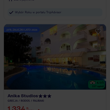
Wybór Roku w portalu TripAdvisor
25% ZALICZKI LATO 2026
4.1
/5
337
opinii
Anika Studios
GRECJA
RODOS
FALIRAKI
1 334
ZŁ