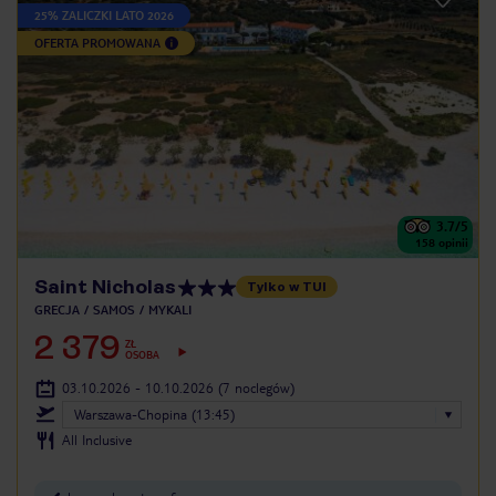
25% ZALICZKI LATO 2026
OFERTA PROMOWANA
3.7
/5
158
opinii
Saint Nicholas
Tylko w TUI
GRECJA
SAMOS
MYKALI
2 379
ZŁ
OSOBA
03.10.2026 - 10.10.2026
(7 noclegów)
Warszawa-Chopina (13:45)
All Inclusive