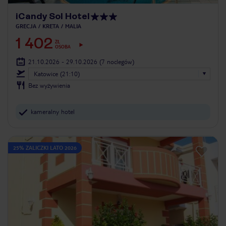
iCandy Sol Hotel
GRECJA
KRETA
MALIA
1 402
ZŁ
OSOBA
21.10.2026 - 29.10.2026
(7 noclegów)
Katowice (21:10)
Bez wyżywienia
kameralny hotel
25% ZALICZKI LATO 2026