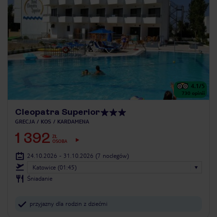
4.1
/5
730
opinii
Cleopatra Superior
GRECJA
KOS
KARDAMENA
1 392
ZŁ
OSOBA
24.10.2026 - 31.10.2026
(7 noclegów)
Katowice (01:45)
Śniadanie
przyjazny dla rodzin z dziećmi