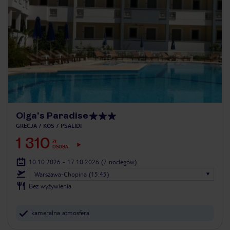
Olga's Paradise
GRECJA
KOS
PSALIDI
1 310
ZŁ
OSOBA
10.10.2026 - 17.10.2026
(7 noclegów)
Warszawa-Chopina (15:45)
Bez wyżywienia
kameralna atmosfera