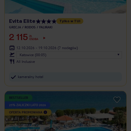
Evita Elite
Tylko w TUI
GRECJA
RODOS
FALIRAKI
2 115
ZŁ
OSOBA
12.10.2026 - 19.10.2026
(7 noclegów)
Katowice (00:05)
All Inclusive
kameralny hotel
BESTSELLER
25% ZALICZKI LATO 2026
OFERTA PROMOWANA