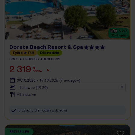
3.2
/5
2241
opinii
Doreta Beach Resort & Spa
Tylko w TUI
Dla rodzin
GRECJA
RODOS
THEOLOGOS
2 319
ZŁ
OSOBA
09.10.2026 - 17.10.2026
(7 noclegów)
Katowice (19:20)
All Inclusive
przyjazny dla rodzin z dziećmi
BESTSELLER