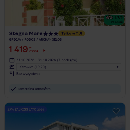
4.7
/5
39
opinii
Stegna Mare
Tylko w TUI
GRECJA
RODOS
ARCHANGELOS
1 419
ZŁ
OSOBA
23.10.2026 - 31.10.2026
(7 noclegów)
Katowice (19:20)
Bez wyżywienia
kameralna atmosfera
25% ZALICZKI LATO 2026