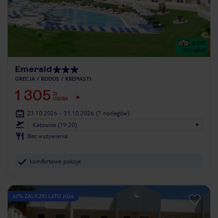
4.1
/5
716
opinii
Emerald
GRECJA
RODOS
KREMASTI
1 305
ZŁ
OSOBA
23.10.2026 - 31.10.2026
(7 noclegów)
Katowice (19:20)
Bez wyżywienia
komfortowe pokoje
25% ZALICZKI LATO 2026