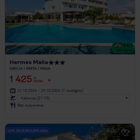
3.4
/5
183
opinie
Hermes Malia
GRECJA
KRETA
MALIA
1 425
ZŁ
OSOBA
21.10.2026 - 29.10.2026
(7 noclegów)
Katowice (21:10)
Bez wyżywienia
25% ZALICZKI LATO 2026