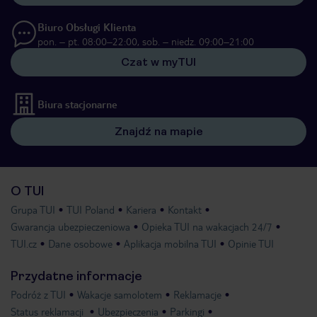
Biuro Obsługi Klienta
pon. – pt. 08:00–22:00, sob. – niedz. 09:00–21:00
Czat w myTUI
Biura stacjonarne
Znajdź na mapie
O TUI
Grupa TUI
TUI Poland
Kariera
Kontakt
Gwarancja ubezpieczeniowa
Opieka TUI na wakacjach 24/7
TUI.cz
Dane osobowe
Aplikacja mobilna TUI
Opinie TUI
Przydatne informacje
Podróż z TUI
Wakacje samolotem
Reklamacje
Status reklamacji
Ubezpieczenia
Parkingi