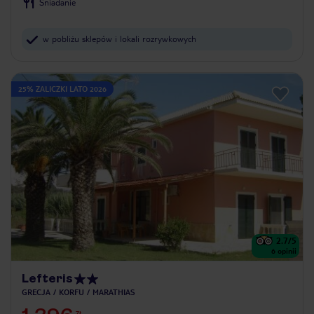
Śniadanie
w pobliżu sklepów i lokali rozrywkowych
25% ZALICZKI LATO 2026
2.7
/5
6
opinii
Lefteris
GRECJA
KORFU
MARATHIAS
ZŁ