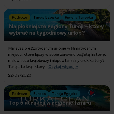
Podróże
Turcja Egejska
Riwiera Turecka
Najpiękniejsze regiony Turcji – który
wybrać na tygodniowy urlop?
Marzysz o egzotycznym urlopie w klimatycznym
miejscu, które łączy w sobie zarówno bogatą historię,
malownicze krajobrazy i niepowtarzalny urok kultury?
Turcja to kraj, który…
Czytaj więcej ››
22/07/2023
Podróże
Europa
Turcja Egejska
Top 5 atrakcji w regionie Izmiru