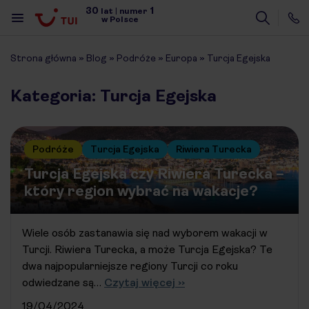
30
1
lat
|
numer
w Polsce
Strona główna
»
Blog
»
Podróże
»
Europa
»
Turcja Egejska
Kategoria: Turcja Egejska
Podróże
Turcja Egejska
Riwiera Turecka
Turcja Egejska czy Riwiera Turecka –
który region wybrać na wakacje?
Wiele osób zastanawia się nad wyborem wakacji w
Turcji. Riwiera Turecka, a może Turcja Egejska? Te
dwa najpopularniejsze regiony Turcji co roku
odwiedzane są…
Czytaj więcej ››
19/04/2024