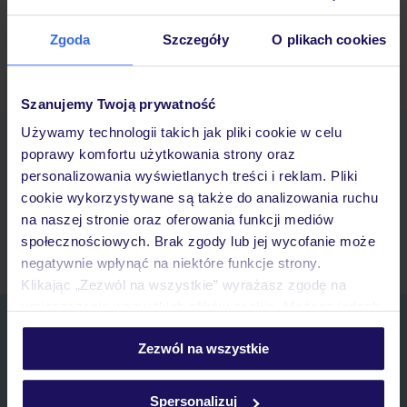
Zgoda
Szczegóły
O plikach cookies
Starsze wpisy »
Szanujemy Twoją prywatność
Używamy technologii takich jak pliki cookie w celu
Pobierz bezpłatną aplikację TUI
poprawy komfortu użytkowania strony oraz
Szybkie wyszukiwanie i przeglądanie ofert
personalizowania wyświetlanych treści i reklam. Pliki
Lista ulubionych ofert i możliwość ich udostępniania
cookie wykorzystywane są także do analizowania ruchu
Historia wyszukiwań i ostatnio oglądanych ofert
na naszej stronie oraz oferowania funkcji mediów
Kontakt z TUI i wszystkie informacje o Twojej rezerwacji w myTUI
społecznościowych. Brak zgody lub jej wycofanie może
negatywnie wpłynąć na niektóre funkcje strony.
Klikając „Zezwól na wszystkie” wyrażasz zgodę na
umieszczenie wszystkich plików cookie. Możesz jednak
Zapisz się do newslettera
personalizować swój wybór wchodząc w zakładkę
Zezwól na wszystkie
„Szczegóły”
IMIĘ*
Szczegółowe informacje o plikach cookie znajdziesz
w
polityce plików cookies
oraz
polityce prywatności
.
Spersonalizuj