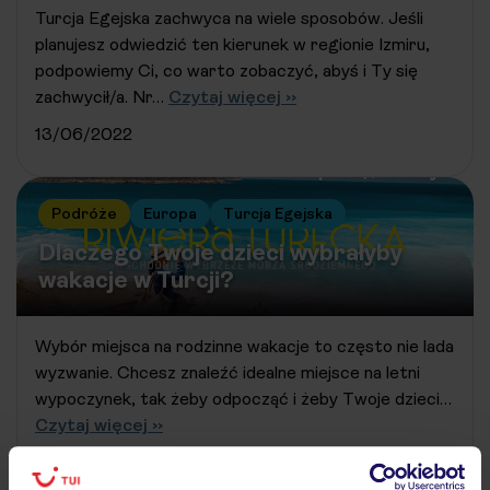
Turcja Egejska zachwyca na wiele sposobów. Jeśli
planujesz odwiedzić ten kierunek w regionie Izmiru,
podpowiemy Ci, co warto zobaczyć, abyś i Ty się
zachwycił/a. Nr…
Czytaj więcej ››
13/06/2022
Podróże
Europa
Turcja Egejska
Dlaczego Twoje dzieci wybrałyby
wakacje w Turcji?
Wybór miejsca na rodzinne wakacje to często nie lada
wyzwanie. Chcesz znaleźć idealne miejsce na letni
wypoczynek, tak żeby odpocząć i żeby Twoje dzieci…
Czytaj więcej ››
13/06/2022