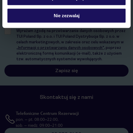
E-MAIL*
Nie zezwalaj
Wyrażam zgodę na przetwarzanie danych osobowych przez
TUI Poland Sp. z o.o. i TUI Poland Dystrybucja Sp. z o.o. w
celach marketingowych, w zakresie oraz celu wskazanym w
„Informacji o przetwarzaniu danych osobowych”
, poprzez
elektroniczną formę komunikacji (e-mail), także z użyciem
tzw. automatycznych systemów wywołujących.
Skontaktuj się z nami
Telefoniczne Centrum Rezerwacji
pon. – pt. 08:00–22:00,
sob. – niedz. 09:00–21:00