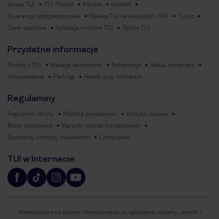
Grupa TUI
TUI Poland
Kariera
Kontakt
Gwarancja ubezpieczeniowa
Opieka TUI na wakacjach 24/7
TUI.cz
Dane osobowe
Aplikacja mobilna TUI
Opinie TUI
Przydatne informacje
Podróż z TUI
Wakacje samolotem
Reklamacje
Status reklamacji
Ubezpieczenia
Parkingi
Hotele przy lotniskach
Regulaminy
Regulamin strony
Polityka prywatności
Polityka cookies
Bilety czarterowe
Warunki imprez turystycznych
Standardy ochrony małoletnich
Compliance
TUI w Internecie
Prezentowane na stronie internetowej tui.pl ogłoszenia, reklamy, cenniki i