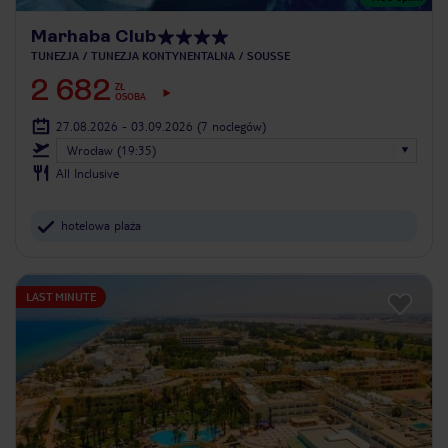
Marhaba Club
TUNEZJA
TUNEZJA KONTYNENTALNA
SOUSSE
2 682
ZŁ
OSOBA
27.08.2026 - 03.09.2026
(7 noclegów)
Wrocław (19:35)
All Inclusive
hotelowa plaża
LAST MINUTE