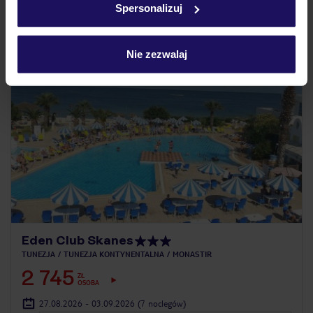
20 osób właśnie ogląda ten hotel
Spersonalizuj
LAST MINUTE
Nie zezwalaj
Eden Club Skanes
TUNEZJA
TUNEZJA KONTYNENTALNA
MONASTIR
2 745
ZŁ
OSOBA
27.08.2026 - 03.09.2026
(7 noclegów)