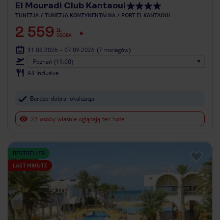
El Mouradi Club Kantaoui
TUNEZJA
TUNEZJA KONTYNENTALNA
PORT EL KANTAOUI
2 559
ZŁ
OSOBA
31.08.2026 - 07.09.2026
(7 noclegów)
Poznań (19:00)
All Inclusive
Bardzo dobra lokalizacja
22 osoby właśnie oglądają ten hotel
BESTSELLER
LAST MINUTE