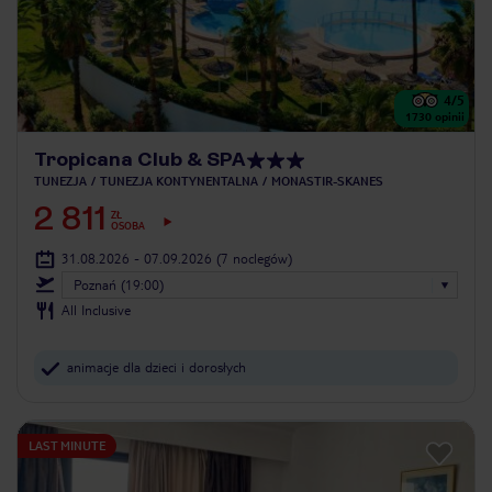
4
/5
1730
opinii
Tropicana Club & SPA
TUNEZJA
TUNEZJA KONTYNENTALNA
MONASTIR-SKANES
2 811
ZŁ
OSOBA
31.08.2026 - 07.09.2026
(7 noclegów)
Poznań (19:00)
All Inclusive
animacje dla dzieci i dorosłych
LAST MINUTE