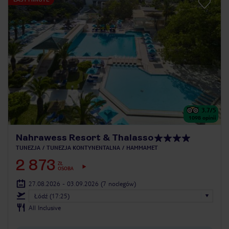
3.7
/5
1098
opinii
Nahrawess Resort & Thalasso
TUNEZJA
TUNEZJA KONTYNENTALNA
HAMMAMET
2 873
ZŁ
OSOBA
27.08.2026 - 03.09.2026
(7 noclegów)
Łódź (17:25)
All Inclusive