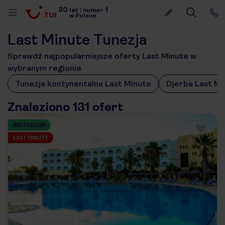
30
1
lat
|
numer
w Polsce
Last Minute Tunezja
Sprawdź najpopularniejsze oferty Last Minute w
wybranym regionie
Tunezja kontynentalna Last Minute
Djerba Last Mi
Znaleziono 131 ofert
BESTSELLER
LAST MINUTE
nute