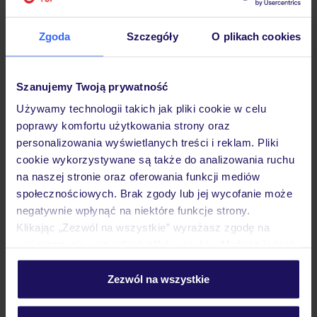
Zgoda
Szczegóły
O plikach cookies
Szanujemy Twoją prywatność
Używamy technologii takich jak pliki cookie w celu
4.1
/5
poprawy komfortu użytkowania strony oraz
3185
opinii
personalizowania wyświetlanych treści i reklam. Pliki
Djerba Aqua Resort
cookie wykorzystywane są także do analizowania ruchu
TUNEZJA
DJERBA
DJERBA
na naszej stronie oraz oferowania funkcji mediów
2 744
społecznościowych. Brak zgody lub jej wycofanie może
ZŁ
OSOBA
negatywnie wpłynąć na niektóre funkcje strony.
27.08.2026 - 03.09.2026
(7 noclegów)
Klikając „Zezwól na wszystkie” wyrażasz zgodę na
Gdańsk (10:05)
umieszczenie wszystkich plików cookie. Możesz jednak
All Inclusive
personalizować swój wybór wchodząc w zakładkę
„Szczegóły”
Zezwól na wszystkie
Aquapark ze zjeżdżalniami
Szczegółowe informacje o plikach cookie znajdziesz
w
polityce plików cookies
oraz
polityce prywatności
.