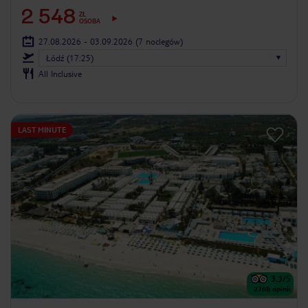
2 548
ZŁ
OSOBA
27.08.2026 - 03.09.2026
(7 noclegów)
Łódź (17:25)
All Inclusive
LAST MINUTE
3.3
/5
2768
opinii