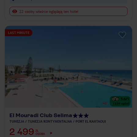
22 osoby właśnie oglądają ten hotel
LAST MINUTE
3.6
/5
1359
opinii
El Mouradi Club Selima
TUNEZJA
TUNEZJA KONTYNENTALNA
PORT EL KANTAOUI
2 499
ZŁ
OSOBA