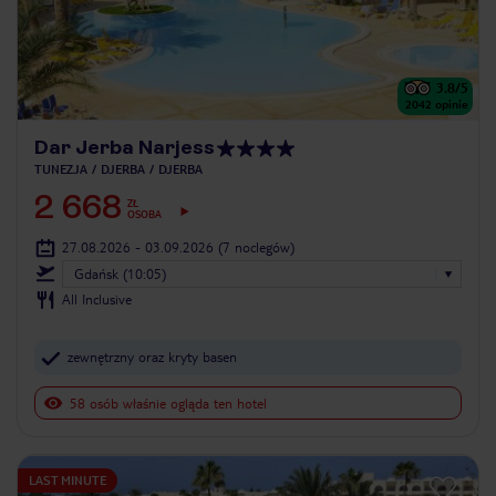
3.8
/5
2042
opinie
Dar Jerba Narjess
TUNEZJA
DJERBA
DJERBA
2 668
ZŁ
OSOBA
27.08.2026 - 03.09.2026
(7 noclegów)
Gdańsk (10:05)
All Inclusive
zewnętrzny oraz kryty basen
58 osób właśnie ogląda ten hotel
LAST MINUTE