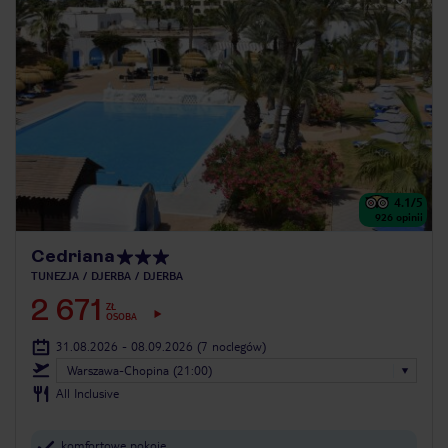
4.1
/5
926
opinii
Cedriana
TUNEZJA
DJERBA
DJERBA
2 671
ZŁ
OSOBA
31.08.2026 - 08.09.2026
(7 noclegów)
Warszawa-Chopina (21:00)
All Inclusive
komfortowe pokoje