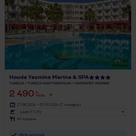
4
/5
3535
opinii
Houda Yasmine Marina & SPA
TUNEZJA
TUNEZJA KONTYNENTALNA
HAMMAMET–YASMINE
2 490
ZŁ
OSOBA
27.08.2026 - 03.09.2026
(7 noclegów)
Łódź (17:25)
All Inclusive
oferta sportowa