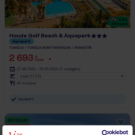
3.6
/5
4458
opinii
Houda Golf Beach & Aquapark
Aquapark
TUNEZJA
TUNEZJA KONTYNENTALNA
MONASTIR
2 693
ZŁ
OSOBA
27.08.2026 - 03.09.2026
(7 noclegów)
Łódź (17:25)
All Inclusive
aquapark
BESTSELLER
LAST MINUTE