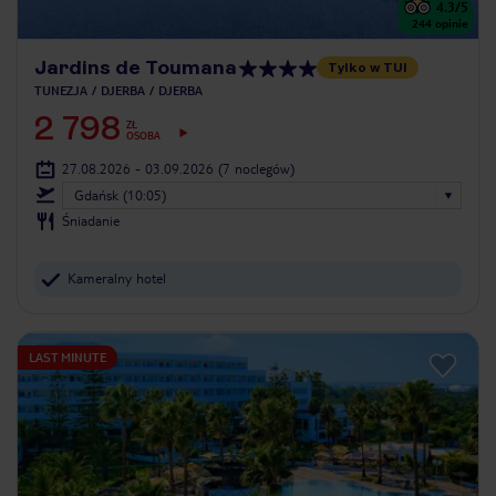
4.3
/5
244
opinie
Jardins de Toumana
Tylko w TUI
TUNEZJA
DJERBA
DJERBA
2 798
ZŁ
OSOBA
27.08.2026 - 03.09.2026
(7 noclegów)
Gdańsk (10:05)
Śniadanie
Kameralny hotel
LAST MINUTE