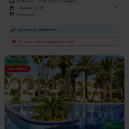
20.08.2026 - 27.08.2026
(7 noclegów)
Rzeszów (12:05)
All Inclusive
aquapark ze zjeżdżalniami
24 osoby właśnie oglądają ten hotel
BESTSELLER
LAST MINUTE
4.4
/5
4138
opinii