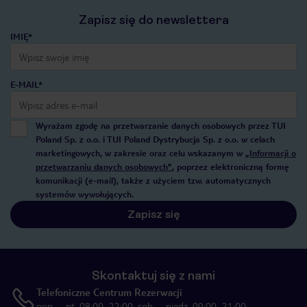
Zapisz się do newslettera
IMIĘ*
E-MAIL*
Wyrażam zgodę na przetwarzanie danych osobowych przez TUI
Poland Sp. z o.o. i TUI Poland Dystrybucja Sp. z o.o. w celach
marketingowych, w zakresie oraz celu wskazanym w
„Informacji o
przetwarzaniu danych osobowych”
, poprzez elektroniczną formę
komunikacji (e-mail), także z użyciem tzw. automatycznych
systemów wywołujących.
Zapisz się
Skontaktuj się z nami
Telefoniczne Centrum Rezerwacji
pon. – pt. 08:00–22:00, sob. – niedz. 09:00–21:00