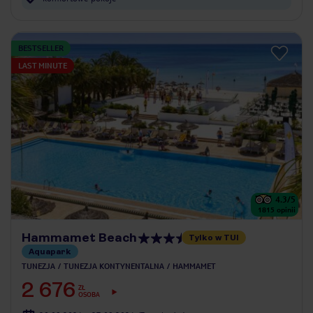
BESTSELLER
LAST MINUTE
4.3
/5
1815
opinii
Hammamet Beach
Tylko w TUI
Aquapark
TUNEZJA
TUNEZJA KONTYNENTALNA
HAMMAMET
2 676
ZŁ
OSOBA