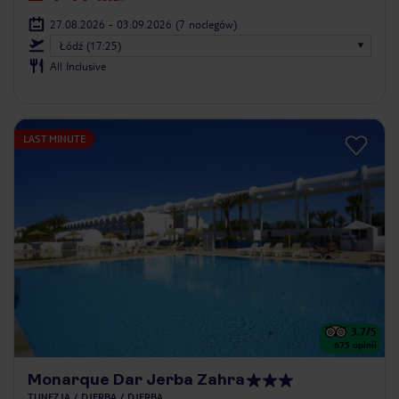
27.08.2026 - 03.09.2026
(7 noclegów)
Łódź (17:25)
All Inclusive
LAST MINUTE
3.7
/5
675
opinii
Monarque Dar Jerba Zahra
TUNEZJA
DJERBA
DJERBA