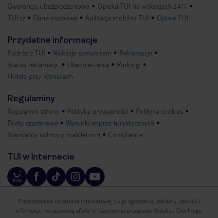
Gwarancja ubezpieczeniowa
Opieka TUI na wakacjach 24/7
TUI.cz
Dane osobowe
Aplikacja mobilna TUI
Opinie TUI
Przydatne informacje
Podróż z TUI
Wakacje samolotem
Reklamacje
Status reklamacji
Ubezpieczenia
Parkingi
Hotele przy lotniskach
Regulaminy
Regulamin strony
Polityka prywatności
Polityka cookies
Bilety czarterowe
Warunki imprez turystycznych
Standardy ochrony małoletnich
Compliance
TUI w Internecie
Prezentowane na stronie internetowej tui.pl ogłoszenia, reklamy, cenniki i
informacje nie stanowią oferty w rozumieniu przepisów Kodeksu Cywilnego.