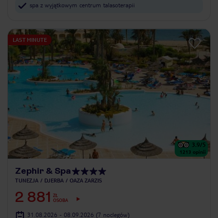
spa z wyjątkowym centrum talasoterapii
LAST MINUTE
3.9
/5
1213
opinii
Zephir & Spa
TUNEZJA
DJERBA
OAZA ZARZIS
2 881
ZŁ
OSOBA
31.08.2026 - 08.09.2026
(7 noclegów)