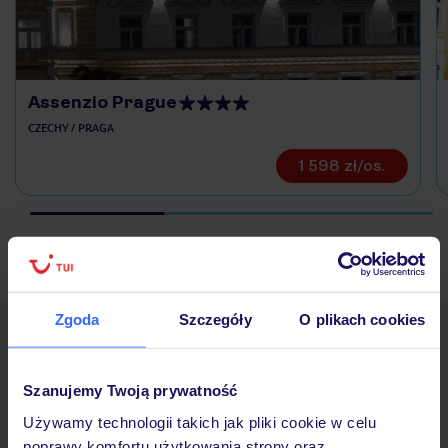
Assenzio Prague
CZECHY / PRAGA
1 598 zł/os.
Ubezpieczenia turystyczne Czechy - dowiedz się więcej »
Zgoda
Szczegóły
O plikach cookies
Pobierz bezpłatną aplikację TUI
Szybkie wyszukiwanie i przeglądanie ofert
Lista ulubionych ofert i możliwość ich udostępniania
Szanujemy Twoją prywatność
Historia wyszukiwań i ostatnio oglądanych ofert
Używamy technologii takich jak pliki cookie w celu
Kontakt z TUI i wszystkie informacje o Twojej rezerwacji w
poprawy komfortu użytkowania strony oraz