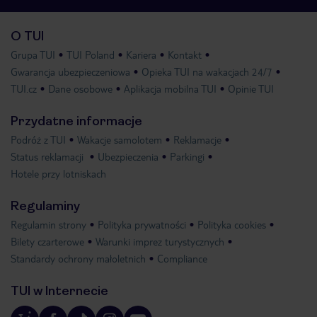
O TUI
Grupa TUI
TUI Poland
Kariera
Kontakt
Gwarancja ubezpieczeniowa
Opieka TUI na wakacjach 24/7
TUI.cz
Dane osobowe
Aplikacja mobilna TUI
Opinie TUI
Przydatne informacje
Podróż z TUI
Wakacje samolotem
Reklamacje
Status reklamacji
Ubezpieczenia
Parkingi
Hotele przy lotniskach
Regulaminy
Regulamin strony
Polityka prywatności
Polityka cookies
Bilety czarterowe
Warunki imprez turystycznych
Standardy ochrony małoletnich
Compliance
TUI w Internecie