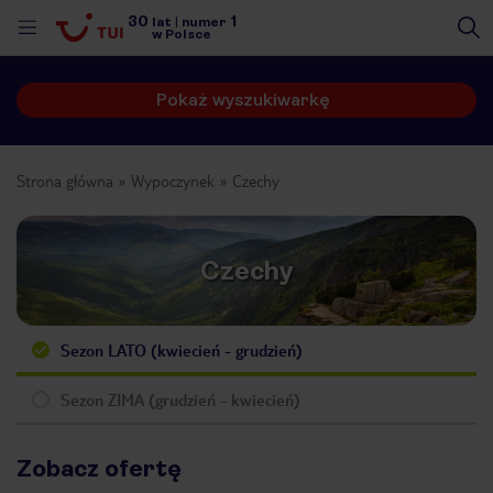
30
1
lat
|
numer
w Polsce
Pokaż wyszukiwarkę
Strona główna
Wypoczynek
Czechy
Czechy
Sezon LATO (kwiecień - grudzień)
Sezon ZIMA (grudzień - kwiecień)
nute
Zobacz ofertę