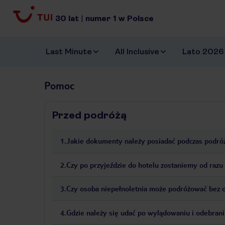
30
lat
|
numer
1
w Polsce
Last Minute
All Inclusive
Lato 2026
Pomoc
Przed podróżą
1
.
Jakie dokumenty należy posiadać podczas podró
2
.
Czy po przyjeździe do hotelu zostaniemy od raz
3
.
Czy osoba niepełnoletnia może podróżować bez
4
.
Gdzie należy się udać po wylądowaniu i odebran