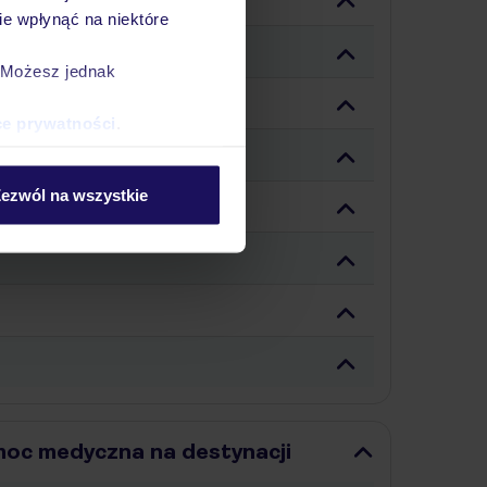
e wpłynąć na niektóre
. Możesz jednak
ce prywatności
.
ezwól na wszystkie
moc medyczna na destynacji