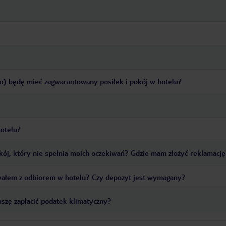
no) będę mieć zagwarantowany posiłek i pokój w hotelu?
hotelu?
pokój, który nie spełnia moich oczekiwań? Gdzie mam złożyć reklamacj
ałem z odbiorem w hotelu? Czy depozyt jest wymagany?
szę zapłacić podatek klimatyczny?