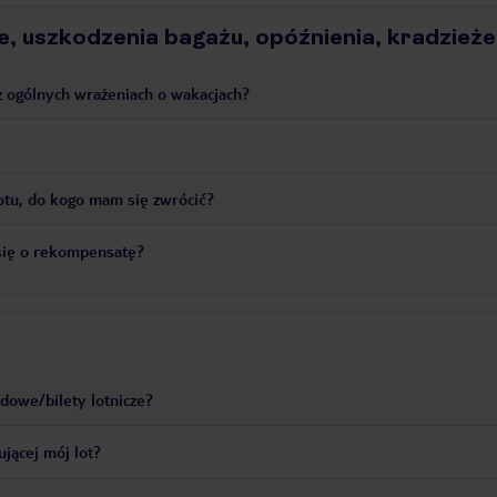
e, uszkodzenia bagażu, opóźnienia, kradzieże
az ogólnych wrażeniach o wakacjach?
lotu, do kogo mam się zwrócić?
 się o rekompensatę?
adowe/bilety lotnicze?
ującej mój lot?