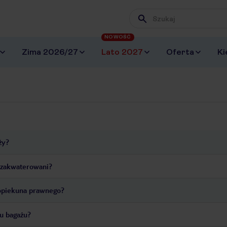
Wpisz frazę, której szuk
NOWOŚĆ
Zima 2026/27
Lato 2027
Oferta
Ki
ży?
u zakwaterowani?
 opiekuna prawnego?
iu bagażu?