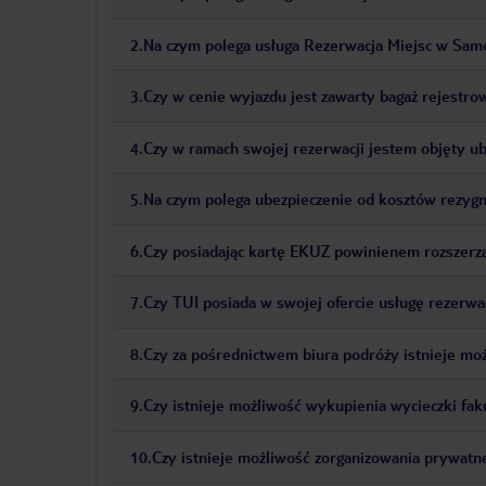
2
.
Na czym polega usługa Rezerwacja Miejsc w Sam
3
.
Czy w cenie wyjazdu jest zawarty bagaż rejestr
4
.
Czy w ramach swojej rezerwacji jestem objęty u
5
.
Na czym polega ubezpieczenie od kosztów rezygn
6
.
Czy posiadając kartę EKUZ powinienem rozszerza
7
.
Czy TUI posiada w swojej ofercie usługę rezerwa
8
.
Czy za pośrednictwem biura podróży istnieje mo
9
.
Czy istnieje możliwość wykupienia wycieczki fak
10
.
Czy istnieje możliwość zorganizowania prywatne