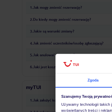
1
.
Jak mogę zmienić rezerwację?
2
.
Do kiedy mogę zmienić rezerwację?
3
.
Jakie są warunki zmiany?
4
.
Jak zmienić uczestników/osobę zgłaszającą?
5
.
Jak anulować rezerwację?
6
.
Jaki jest koszt anulacji?
Zgoda
myTUI
Szanujemy Twoją prywatno
1
.
Jak założyć konto w myTUI?
Używamy technologii takich 
wyświetlanych treści i rekla
2
.
Jak zalogować się do konta w myTUI?