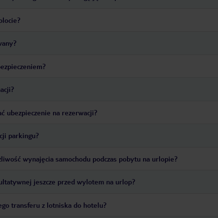
olocie?
owany?
bezpieczeniem?
acji?
ć ubezpieczenie na rezerwacji?
cji parkingu?
żliwość wynajęcia samochodu podczas pobytu na urlopie?
ultatywnej jeszcze przed wylotem na urlop?
go transferu z lotniska do hotelu?