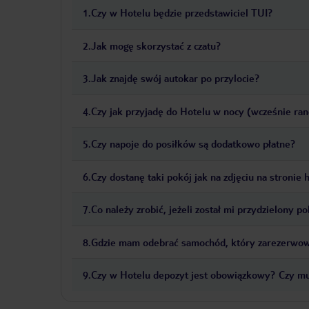
1
.
Czy w Hotelu będzie przedstawiciel TUI?
2
.
Jak mogę skorzystać z czatu?
3
.
Jak znajdę swój autokar po przylocie?
4
.
Czy jak przyjadę do Hotelu w nocy (wcześnie ra
5
.
Czy napoje do posiłków są dodatkowo płatne?
6
.
Czy dostanę taki pokój jak na zdjęciu na stronie 
7
.
Co należy zrobić, jeżeli został mi przydzielony 
8
.
Gdzie mam odebrać samochód, który zarezerwow
9
.
Czy w Hotelu depozyt jest obowiązkowy? Czy mu