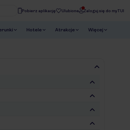
Pobierz aplikację
Ulubione
Zaloguj się do myTUI
asz
erunki
Hotele
Atrakcje
Więcej