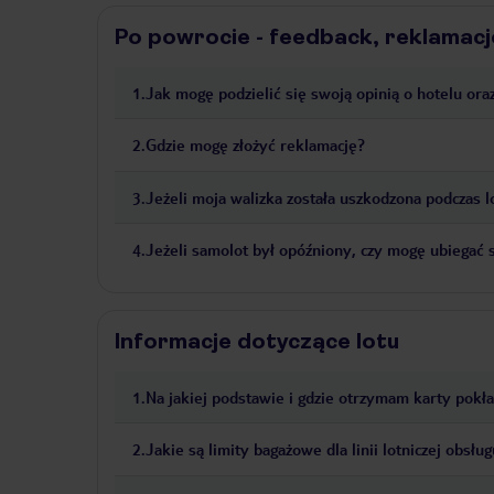
Po powrocie - feedback, reklamacj
1
.
Jak mogę podzielić się swoją opinią o hotelu or
2
.
Gdzie mogę złożyć reklamację?
3
.
Jeżeli moja walizka została uszkodzona podczas 
4
.
Jeżeli samolot był opóźniony, czy mogę ubiegać
Informacje dotyczące lotu
1
.
Na jakiej podstawie i gdzie otrzymam karty pokł
2
.
Jakie są limity bagażowe dla linii lotniczej obsług