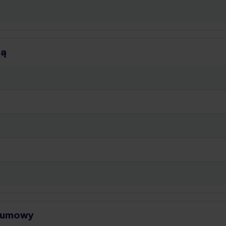
ią
d umowy