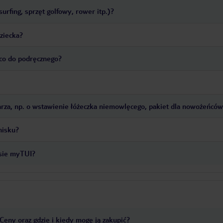
urfing, sprzęt golfowy, rower itp.)?
ziecka?
co do podręcznego?
rza, np. o wstawienie łóżeczka niemowlęcego, pakiet dla nowożeńców 
tnisku?
isie myTUI?
eny oraz gdzie i kiedy mogę ją zakupić?