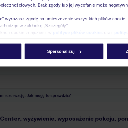
połecznościowych. Brak zgody lub jej wycofanie może negatywni
atus widnieje jako „nieopłacono”
ie” wyrażasz zgodę na umieszczenie wszystkich plików cookie
wchodząc w zakładkę „Szczegóły”
yTUI?
ikach cookie znajdziesz w
polityce plików cookies
oraz
polity
yć wydrukowane?
Spersonalizuj
Z
 rezerwację?
am rezerwację. Jak mogę to sprawdzić?
 Center, wyżywienie, wyposażenie pokoju, po