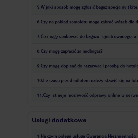
5
.
W jaki sposób mogę zgłosić bagaż specjalny (kites
6
.
Czy na pokład samolotu mogę zabrać wózek dla d
7
.
Co mogę spakować do bagażu rejestrowanego, a 
8
.
Czy mogę zapłacić za nadbagaż?
9
.
Czy mogę dopisać do rezerwacji prośbę do hotela
10
.
Ile czasu przed odlotem należy stawić się na lo
11
.
Czy istnieje możliwość odprawy online w serw
Usługi dodatkowe
1
.
Na czym polega usługa Gwarancja Niezmienności C