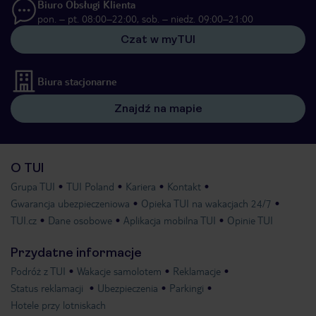
Biuro Obsługi Klienta
pon. – pt. 08:00–22:00, sob. – niedz. 09:00–21:00
Czat w myTUI
Biura stacjonarne
Znajdź na mapie
O TUI
Grupa TUI
TUI Poland
Kariera
Kontakt
Gwarancja ubezpieczeniowa
Opieka TUI na wakacjach 24/7
TUI.cz
Dane osobowe
Aplikacja mobilna TUI
Opinie TUI
Przydatne informacje
Podróż z TUI
Wakacje samolotem
Reklamacje
Status reklamacji
Ubezpieczenia
Parkingi
Hotele przy lotniskach