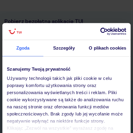
Pobierz bezpłatną aplikację TUI
Szybkie wyszukiwanie i przeglądanie ofert
Lista ulubionych ofert i możliwość ich udostępniania
Historia wyszukiwań i ostatnio oglądanych ofert
Zgoda
Szczegóły
O plikach cookies
Kontakt z TUI i wszystkie informacje o Twojej rezerwacji w
myTUI
Szanujemy Twoją prywatność
Używamy technologii takich jak pliki cookie w celu
poprawy komfortu użytkowania strony oraz
Zapisz się do newslettera
personalizowania wyświetlanych treści i reklam. Pliki
IMIĘ*
cookie wykorzystywane są także do analizowania ruchu
na naszej stronie oraz oferowania funkcji mediów
społecznościowych. Brak zgody lub jej wycofanie może
E-MAIL*
negatywnie wpłynąć na niektóre funkcje strony.
Klikając „Zezwól na wszystkie” wyrażasz zgodę na