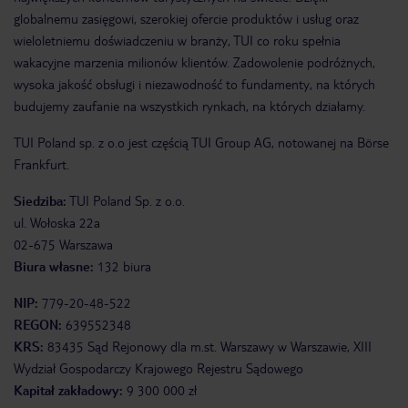
globalnemu zasięgowi, szerokiej ofercie produktów i usług oraz
wieloletniemu doświadczeniu w branży, TUI co roku spełnia
wakacyjne marzenia milionów klientów. Zadowolenie podróżnych,
wysoka jakość obsługi i niezawodność to fundamenty, na których
budujemy zaufanie na wszystkich rynkach, na których działamy.
TUI Poland sp. z o.o jest częścią TUI Group AG, notowanej na Börse
Frankfurt.
Siedziba:
TUI Poland Sp. z o.o.
ul. Wołoska 22a
02-675 Warszawa
Biura własne:
132 biura
NIP:
779-20-48-522
REGON:
639552348
KRS:
83435 Sąd Rejonowy dla m.st. Warszawy w Warszawie, XIII
Wydział Gospodarczy Krajowego Rejestru Sądowego
Kapitał zakładowy:
9 300 000 zł