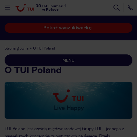
30
1
lat
|
numer
w Polsce
Pokaż wyszukiwarkę
Strona główna
O TUI Poland
MENU
O TUI Poland
TUI Poland jest częścią międzynarodowej Grupy TUI – jednego z
nute
największych koncernów turystycznych na świecie. Dzięki