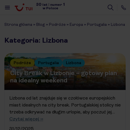
30
1
lat
|
numer
w Polsce
Strona główna
»
Blog
»
Podróże
»
Europa
»
Portugalia
»
Lizbona
Kategoria: Lizbona
Podróże
Portugalia
Lizbona
City Break w Lizbonie – gotowy plan
na idealny weekend
Lizbona od lat znajduje się w czołówce europejskich
miast idealnych na city break. Portugalskiej stolicy nie
trzeba odkrywać na długim urlopie, aby poczuć jej…
Czytaj więcej ››
31/12/2025