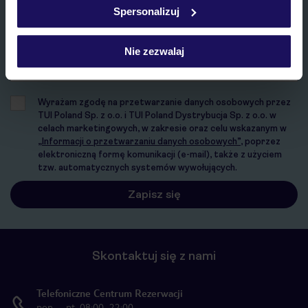
w
polityce plików cookies
oraz
polityce prywatności
.
Spersonalizuj
E-MAIL*
Nie zezwalaj
Wyrażam zgodę na przetwarzanie danych osobowych przez
TUI Poland Sp. z o.o. i TUI Poland Dystrybucja Sp. z o.o. w
celach marketingowych, w zakresie oraz celu wskazanym w
„Informacji o przetwarzaniu danych osobowych”
, poprzez
elektroniczną formę komunikacji (e-mail), także z użyciem
tzw. automatycznych systemów wywołujących.
Skontaktuj się z nami
Telefoniczne Centrum Rezerwacji
pon. – pt. 08:00–22:00,