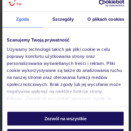
magicznymi kawiarenkami,…
Czytaj więcej ››
03/12/2018
Zgoda
Szczegóły
O plikach cookies
Szanujemy Twoją prywatność
Używamy technologii takich jak pliki cookie w celu
poprawy komfortu użytkowania strony oraz
Pobierz bezpłatną aplikację TUI
personalizowania wyświetlanych treści i reklam. Pliki
Szybkie wyszukiwanie i przeglądanie ofert
cookie wykorzystywane są także do analizowania ruchu
Lista ulubionych ofert i możliwość ich udostępniania
na naszej stronie oraz oferowania funkcji mediów
Historia wyszukiwań i ostatnio oglądanych ofert
społecznościowych. Brak zgody lub jej wycofanie może
Kontakt z TUI i wszystkie informacje o Twojej rezerwacji w myTUI
negatywnie wpłynąć na niektóre funkcje strony.
Klikając „Zezwól na wszystkie” wyrażasz zgodę na
umieszczenie wszystkich plików cookie. Możesz jednak
personalizować swój wybór wchodząc w zakładkę
Zapisz się do newslettera
Zezwól na wszystkie
„Szczegóły”
Szczegółowe informacje o plikach cookie znajdziesz
IMIĘ*