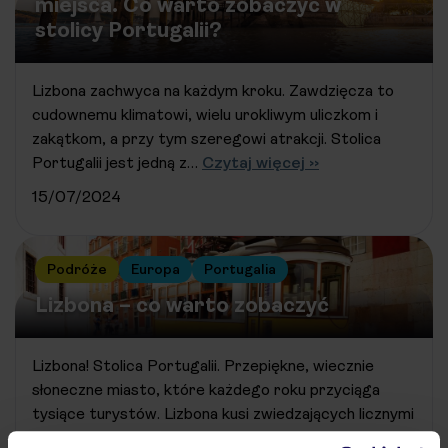
miejsca. Co warto zobaczyć w
stolicy Portugalii?
Lizbona zachwyca na każdym kroku. Zawdzięcza to
cudownemu klimatowi, wielu urokliwym uliczkom i
zakątkom, a przy tym szeregowi atrakcji. Stolica
Portugalii jest jedną z…
Czytaj więcej ››
15/07/2024
Podróże
Europa
Portugalia
Lizbona – co warto zobaczyć
Lizbona! Stolica Portugalii. Przepiękne, wiecznie
słoneczne miasto, które każdego roku przyciąga
tysiące turystów. Lizbona kusi zwiedzających licznymi
fascynującymi zabytkami, uroczymi uliczkami i