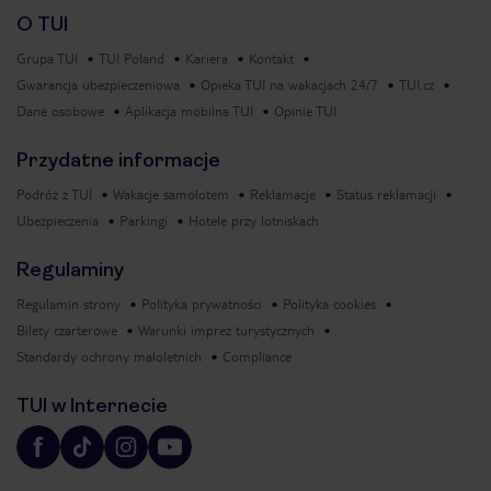
O TUI
Grupa TUI
TUI Poland
Kariera
Kontakt
Gwarancja ubezpieczeniowa
Opieka TUI na wakacjach 24/7
TUI.cz
Dane osobowe
Aplikacja mobilna TUI
Opinie TUI
Przydatne informacje
Podróż z TUI
Wakacje samolotem
Reklamacje
Status reklamacji
Ubezpieczenia
Parkingi
Hotele przy lotniskach
Regulaminy
Regulamin strony
Polityka prywatności
Polityka cookies
Bilety czarterowe
Warunki imprez turystycznych
Standardy ochrony małoletnich
Compliance
TUI w Internecie