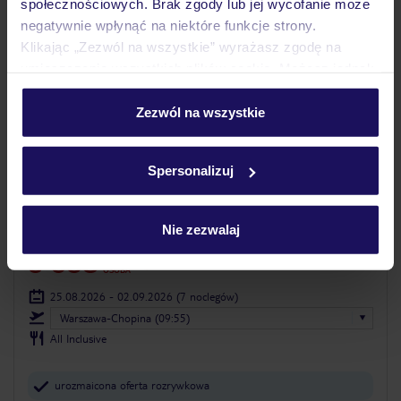
społecznościowych. Brak zgody lub jej wycofanie może
negatywnie wpłynąć na niektóre funkcje strony.
Klikając „Zezwól na wszystkie” wyrażasz zgodę na
umieszczenie wszystkich plików cookie. Możesz jednak
personalizować swój wybór wchodząc w zakładkę
„Szczegóły”
Zezwól na wszystkie
Szczegółowe informacje o plikach cookie znajdziesz
w
polityce plików cookies
oraz
polityce prywatności
.
4.3
/5
Spersonalizuj
1032
opinie
Diani Sea Lodge
Nie zezwalaj
KENIA
DIANI BEACH
5 638
ZŁ
OSOBA
25.08.2026 - 02.09.2026
(7 noclegów)
Warszawa-Chopina (09:55)
All Inclusive
urozmaicona oferta rozrywkowa