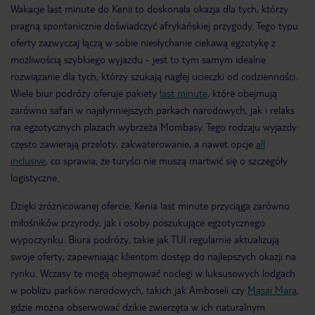
Wakacje last minute do Kenii to doskonała okazja dla tych, którzy
pragną spontanicznie doświadczyć afrykańskiej przygody. Tego typu
oferty zazwyczaj łączą w sobie niesłychanie ciekawą egzotykę z
możliwością szybkiego wyjazdu - jest to tym samym idealne
rozwiązanie dla tych, którzy szukają nagłej ucieczki od codzienności.
Wiele biur podróży oferuje pakiety
last minute
, które obejmują
zarówno safari w najsłynniejszych parkach narodowych, jak i relaks
na egzotycznych plażach wybrzeża Mombasy. Tego rodzaju wyjazdy
często zawierają przeloty, zakwaterowanie, a nawet opcje
all
inclusive
, co sprawia, że turyści nie muszą martwić się o szczegóły
logistyczne​.
Dzięki zróżnicowanej ofercie, Kenia last minute przyciąga zarówno
miłośników przyrody, jak i osoby poszukujące egzotycznego
wypoczynku. Biura podróży, takie jak TUI regularnie aktualizują
swoje oferty, zapewniając klientom dostęp do najlepszych okazji na
rynku. Wczasy te mogą obejmować noclegi w luksusowych lodgach
w pobliżu parków narodowych, takich jak Amboseli czy
Masai Mara
,
gdzie można obserwować dzikie zwierzęta w ich naturalnym