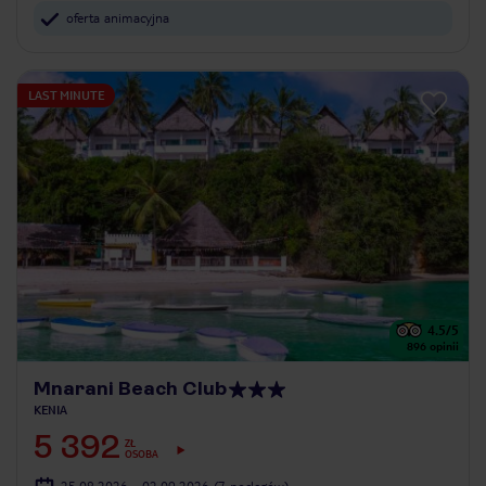
oferta animacyjna
LAST MINUTE
4.5
/5
896
opinii
Mnarani Beach Club
KENIA
5 392
ZŁ
OSOBA
25.08.2026 - 02.09.2026
(7 noclegów)