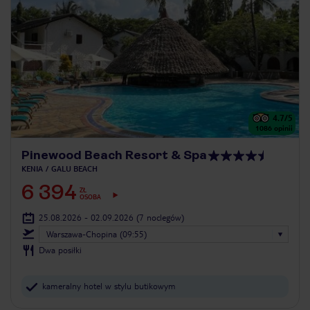
4.7
/5
1086
opinii
Pinewood Beach Resort & Spa
KENIA
GALU BEACH
6 394
ZŁ
OSOBA
25.08.2026 - 02.09.2026
(7 noclegów)
Warszawa-Chopina (09:55)
Dwa posiłki
kameralny hotel w stylu butikowym