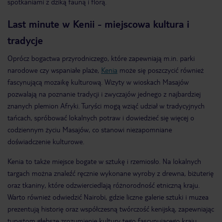
spotkaniami z dziką fauną i florą​.
Last minute w Kenii - miejscowa kultura i
tradycje
Oprócz bogactwa przyrodniczego, które zapewniają m.in. parki
narodowe czy wspaniałe plaże,
Kenia
może się poszczycić również
fascynującą mozaikę kulturową. Wizyty w wioskach Masajów
pozwalają na poznanie tradycji i zwyczajów jednego z najbardziej
znanych plemion Afryki. Turyści mogą wziąć udział w tradycyjnych
tańcach, spróbować lokalnych potraw i dowiedzieć się więcej o
codziennym życiu Masajów, co stanowi niezapomniane
doświadczenie kulturowe​.
Kenia to także miejsce bogate w sztukę i rzemiosło. Na lokalnych
targach można znaleźć ręcznie wykonane wyroby z drewna, biżuterię
oraz tkaniny, które odzwierciedlają różnorodność etniczną kraju.
Warto również odwiedzić Nairobi, gdzie liczne galerie sztuki i muzea
prezentują historię oraz współczesną twórczość kenijską, zapewniając
turystom głębsze zrozumienie kultury tego fascynującego kraju​.