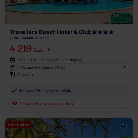
4.4
/5
1886
opinii
Travellers Beach Hotel & Club
KENIA
BAMBURI BEACH
4 219
ZŁ
OSOBA
25.08.2026 - 02.09.2026
(7 noclegów)
Warszawa-Chopina (09:55)
Śniadanie
darmowe Wi-Fi w całym hotelu
39 osób właśnie ogląda ten hotel
LAST MINUTE