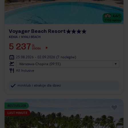
4.6
/5
7752
opinie
Voyager Beach Resort
KENIA
NYALI BEACH
5 237
ZŁ
OSOBA
25.08.2026 - 02.09.2026
(7 noclegów)
Warszawa-Chopina (09:55)
All Inclusive
miniklub i atrakcje dla dzieci
BESTSELLER
LAST MINUTE