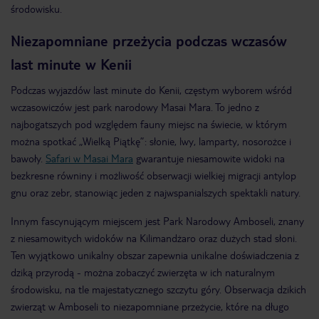
środowisku.
Niezapomniane przeżycia podczas wczasów
last minute w Kenii
Podczas wyjazdów last minute do Kenii, częstym wyborem wśród
wczasowiczów jest park narodowy Masai Mara. To jedno z
najbogatszych pod względem fauny miejsc na świecie, w którym
można spotkać „Wielką Piątkę”: słonie, lwy, lamparty, nosorożce i
bawoły.
Safari w Masai Mara
gwarantuje niesamowite widoki na
bezkresne równiny i możliwość obserwacji wielkiej migracji antylop
gnu oraz zebr, stanowiąc jeden z najwspanialszych spektakli natury.
Innym fascynującym miejscem jest Park Narodowy Amboseli, znany
z niesamowitych widoków na Kilimandżaro oraz dużych stad słoni.
Ten wyjątkowo unikalny obszar zapewnia unikalne doświadczenia z
dziką przyrodą - można zobaczyć zwierzęta w ich naturalnym
środowisku, na tle majestatycznego szczytu góry. Obserwacja dzikich
zwierząt w Amboseli to niezapomniane przeżycie, które na długo