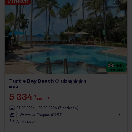
LAST MINUTE
4.4
/5
1188
opinii
Turtle Bay Beach Club
KENIA
5 334
ZŁ
OSOBA
25.08.2026 - 02.09.2026
(7 noclegów)
Warszawa-Chopina (09:55)
All Inclusive