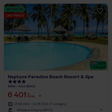
BESTSELLER
LAST MINUTE
4.1
/5
738
opinii
Neptune Paradise Beach Resort & Spa
KENIA
GALU BEACH
6 401
ZŁ
OSOBA
25.08.2026 - 02.09.2026
(7 noclegów)
Warszawa-Chopina (09:55)