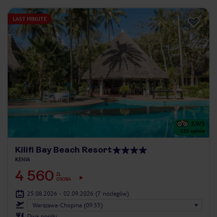
LAST MINUTE
3.9
/5
222
opinie
Kilifi Bay Beach Resort
KENIA
4 560
ZŁ
OSOBA
25.08.2026 - 02.09.2026
(7 noclegów)
Warszawa-Chopina (09:55)
Dwa posiłki