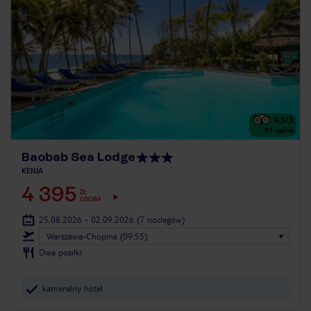
4.3
/5
87
opinii
Baobab Sea Lodge
KENIA
4 395
ZŁ
OSOBA
25.08.2026 - 02.09.2026
(7 noclegów)
Warszawa-Chopina (09:55)
Dwa posiłki
kameralny hotel