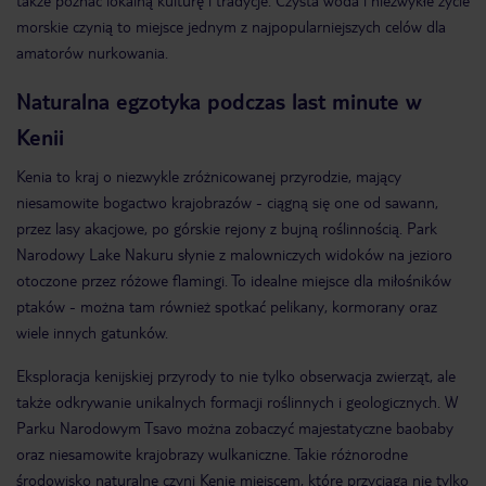
także poznać lokalną kulturę i tradycje. Czysta woda i niezwykłe życie
morskie czynią to miejsce jednym z najpopularniejszych celów dla
amatorów nurkowania​.
Naturalna egzotyka podczas last minute w
Kenii
Kenia to kraj o niezwykle zróżnicowanej przyrodzie, mający
niesamowite bogactwo krajobrazów - ciągną się one od sawann,
przez lasy akacjowe, po górskie rejony z bujną roślinnością. Park
Narodowy Lake Nakuru słynie z malowniczych widoków na jezioro
otoczone przez różowe flamingi. To idealne miejsce dla miłośników
ptaków - można tam również spotkać pelikany, kormorany oraz
wiele innych gatunków​.
Eksploracja kenijskiej przyrody to nie tylko obserwacja zwierząt, ale
także odkrywanie unikalnych formacji roślinnych i geologicznych. W
Parku Narodowym Tsavo można zobaczyć majestatyczne baobaby
oraz niesamowite krajobrazy wulkaniczne. Takie różnorodne
środowisko naturalne czyni Kenię miejscem, które przyciąga nie tylko