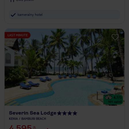
kameralny hotel
LAST MINUTE
4.7
/5
501
opinii
Severin Sea Lodge
KENIA
BAMBURI BEACH
4 595
ZŁ