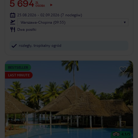
5 694
ZŁ
OSOBA
25.08.2026 - 02.09.2026
(7 noclegów)
Warszawa-Chopina (09:55)
Dwa posiłki
rozległy, tropikalny ogród
BESTSELLER
LAST MINUTE
4.1
/5