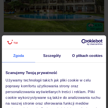
4.1
/5
535
opinii
Neptune Beach Resort
KENIA
BAMBURI BEACH
5 626
ZŁ
OSOBA
Zgoda
Szczegóły
O plikach cookies
25.08.2026 - 02.09.2026
(7 noclegów)
Warszawa-Chopina (09:55)
All Inclusive
Szanujemy Twoją prywatność
Używamy technologii takich jak pliki cookie w celu
dyskoteka na zewnątrz
poprawy komfortu użytkowania strony oraz
personalizowania wyświetlanych treści i reklam. Pliki
cookie wykorzystywane są także do analizowania ruchu
BESTSELLER
na naszej stronie oraz oferowania funkcji mediów
LAST MINUTE