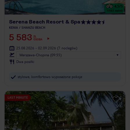
4.5
/5
1165
opinii
Serena Beach Resort & Spa
KENIA
SHANZU BEACH
5 583
ZŁ
OSOBA
25.08.2026 - 02.09.2026
(7 noclegów)
Warszawa-Chopina (09:55)
Dwa posiłki
stylowe, komfortowo wyposażone pokoje
LAST MINUTE