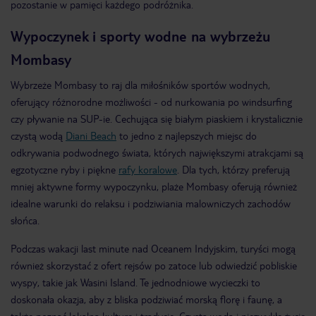
pozostanie w pamięci każdego podróżnika​.
Wypoczynek i sporty wodne na wybrzeżu
Mombasy
Wybrzeże Mombasy to raj dla miłośników sportów wodnych,
oferujący różnorodne możliwości - od nurkowania po windsurfing
czy pływanie na SUP-ie. Cechująca się białym piaskiem i krystalicznie
czystą wodą
Diani Beach
to jedno z najlepszych miejsc do
odkrywania podwodnego świata, których największymi atrakcjami są
egzotyczne ryby i piękne
rafy koralowe
. Dla tych, którzy preferują
mniej aktywne formy wypoczynku, plaże Mombasy oferują również
idealne warunki do relaksu i podziwiania malowniczych zachodów
słońca​.
Podczas wakacji last minute nad Oceanem Indyjskim, turyści mogą
również skorzystać z ofert rejsów po zatoce lub odwiedzić pobliskie
wyspy, takie jak Wasini Island. Te jednodniowe wycieczki to
doskonała okazja, aby z bliska podziwiać morską florę i faunę, a