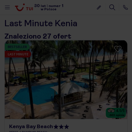
30
1
lat
|
numer
w Polsce
Last Minute Kenia
Znaleziono 27 ofert
BESTSELLER
LAST MINUTE
4.1
/5
603
opinie
nute
Kenya Bay Beach