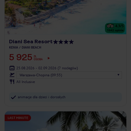
4.3
/5
1642
opinie
Diani Sea Resort
KENIA
DIANI BEACH
5 925
ZŁ
OSOBA
25.08.2026 - 02.09.2026
(7 noclegów)
Warszawa-Chopina (09:55)
All Inclusive
animacje dla dzieci i dorosłych
LAST MINUTE