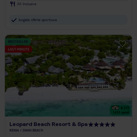
All Inclusive
bogata oferta sportowa
BESTSELLER
LAST MINUTE
4.1
/5
1475
opinii
Leopard Beach Resort & Spa
KENIA
DIANI BEACH