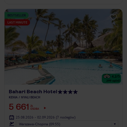
BESTSELLER
LAST MINUTE
4.2
/5
299
opinii
Bahari Beach Hotel
KENIA
NYALI BEACH
5 661
ZŁ
OSOBA
25.08.2026 - 02.09.2026
(7 noclegów)
Warszawa-Chopina (09:55)