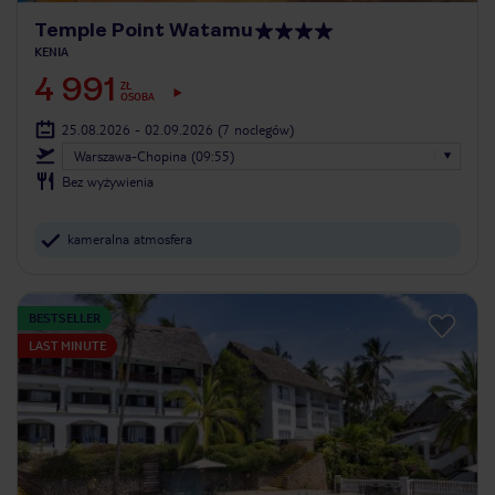
Temple Point Watamu
KENIA
4 991
ZŁ
OSOBA
25.08.2026 - 02.09.2026
(7 noclegów)
Warszawa-Chopina (09:55)
Bez wyżywienia
kameralna atmosfera
BESTSELLER
LAST MINUTE