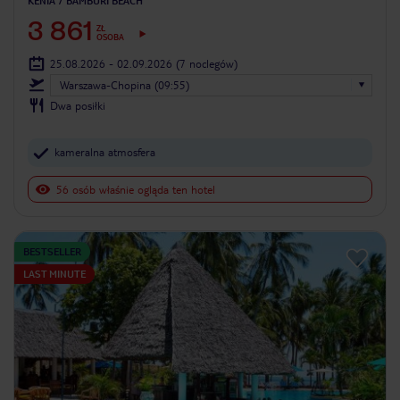
KENIA
BAMBURI BEACH
3 861
ZŁ
OSOBA
25.08.2026 - 02.09.2026
(7 noclegów)
Warszawa-Chopina (09:55)
Dwa posiłki
kameralna atmosfera
56 osób właśnie ogląda ten hotel
BESTSELLER
LAST MINUTE