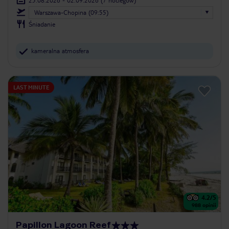
Warszawa-Chopina (09:55)
Śniadanie
kameralna atmosfera
LAST MINUTE
4.2
/5
988
opinii
Papillon Lagoon Reef