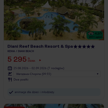
4.2
/5
2011
opinii
Diani Reef Beach Resort & Spa
KENIA
DIANI BEACH
5 295
ZŁ
OSOBA
25.08.2026 - 02.09.2026
(7 noclegów)
Warszawa-Chopina (09:55)
Dwa posiłki
animacje dla dzieci i młodzieży