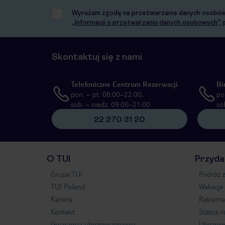
Wyrażam zgodę na przetwarzanie danych osobowych
„Informacji o przetwarzaniu danych osobowych”
,
Skontaktuj się z nami
Telefoniczne Centrum Rezerwacji
Bi
pon. – pt. 08:00–22:00,
po
sob. – niedz. 09:00–21:00
so
22 270 31 20
O TUI
Przyda
Grupa TUI
Podróż z
TUI Poland
Wakacje
Kariera
Reklama
Kontakt
Status r
Gwarancja ubezpieczeniowa
Ubezpie