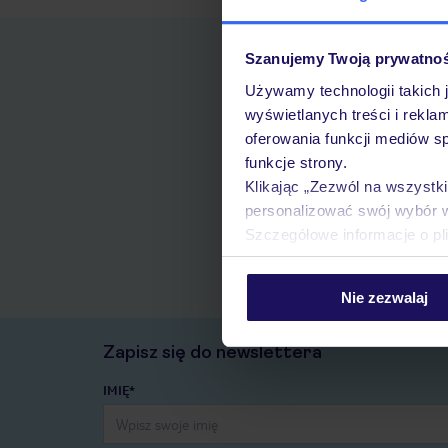
Szanujemy Twoją prywatno
Używamy technologii takich 
wyświetlanych treści i rekla
oferowania funkcji mediów s
funkcje strony.
Klikając „Zezwól na wszystk
personalizować swój wybór 
Szczegółowe informacje o pl
Nie zezwalaj
Zapisz się do newslettera
IMIĘ*