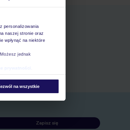
az personalizowania
na naszej stronie oraz
e wpłynąć na niektóre
ania
. Możesz jednak
zerwacji w myTUI
ce prywatności
.
ezwól na wszystkie