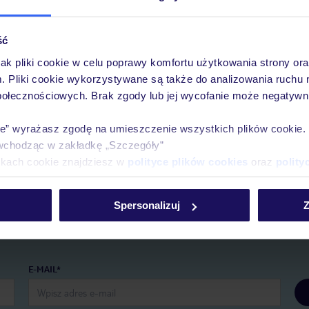
ść
jak pliki cookie w celu poprawy komfortu użytkowania strony or
m. Pliki cookie wykorzystywane są także do analizowania ruchu 
Pobierz bezpłatną aplikację TUI
połecznościowych. Brak zgody lub jej wycofanie może negatywni
Szybkie wyszukiwanie i przeglądanie ofert
Lista ulubionych ofert i możliwość ich udostępni
ie” wyrażasz zgodę na umieszczenie wszystkich plików cookie
Historia wyszukiwań i ostatnio oglądanych ofert
wchodząc w zakładkę „Szczegóły”
Kontakt z TUI i wszystkie informacje o Twojej re
ikach cookie znajdziesz w
polityce plików cookies
oraz
polity
Spersonalizuj
Z
E-MAIL*