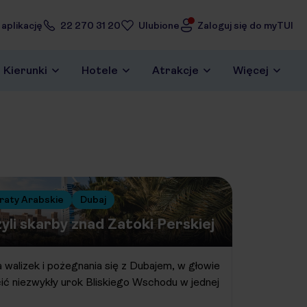
 aplikację
22 270 31 20
Ulubione
Zaloguj się do myTUI
Kierunki
Hotele
Atrakcje
Więcej
raty Arabskie
Dubaj
zyli skarby znad Zatoki Perskiej
walizek i pożegnania się z Dubajem, w głowie
cić niezwykły urok Bliskiego Wschodu w jednej