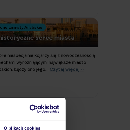
one Emiraty Arabskie
 historyczne serce miasta
óre niespecjalnie kojarzy się z nowoczesnością
 cechami wyróżniającymi największe miasto
skich. Łączy ono jego…
Czytaj więcej ››
O plikach cookies