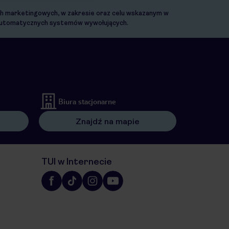
ach marketingowych, w zakresie oraz celu wskazanym w
. automatycznych systemów wywołujących.
Biura stacjonarne
Znajdź na mapie
TUI w Internecie