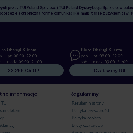
 przez TUI Poland Sp. z o.o. i TUI Poland Dystrybucja Sp. z o.o. w cel
 poprzez elektroniczną formę komunikacji (e-mail), także z użyciem tzw
uro Obsługi Klienta
Biuro Obsługi Klienta
n. – pt. 08:00–22:00,
pon. – pt. 08:00–22:00,
b. – niedz. 09:00–21:00
sob. – niedz. 09:00–21:00
22 255 04 02
Czat w myTUI
tne informacje
Regulaminy
 TUI
Regulamin strony
 samolotem
Polityka prywatności
cje
Polityka cookies
eklamacji
Bilety czarterowe
czenia
Warunki imprez turystycznych