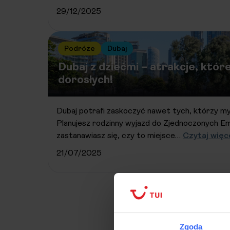
29/12/2025
Podróże
Dubaj
Dubaj z dziećmi – atrakcje, któ
dorosłych!
Dubaj potrafi zaskoczyć nawet tych, którzy myśl
Planujesz rodzinny wyjazd do Zjednoczonych Em
zastanawiasz się, czy to miejsce…
Czytaj więce
21/07/2025
Zgoda