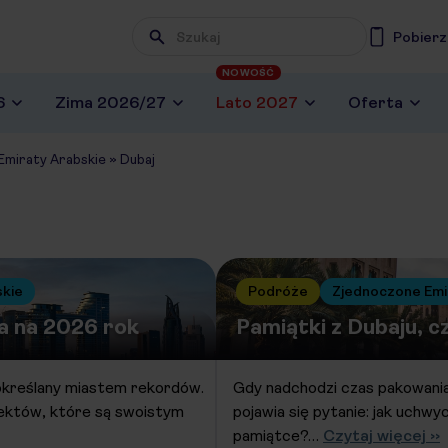
Pobierz
NOWOŚĆ
6
Zima 2026/27
Lato 2027
Oferta
Emiraty Arabskie
»
Dubaj
skie
Podróże
Zjednoczone Emi
a na 2026 rok
Pamiątki z Dubaju, c
 określany miastem rekordów.
Gdy nadchodzi czas pakowania 
ektów, które są swoistym
pojawia się pytanie: jak uchwy
pamiątce?…
Czytaj więcej ››