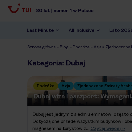
30
lat
|
numer
1
w Polsce
Last Minute
All Inclusive
Lato 202
Strona główna
»
Blog
»
Podróże
»
Azja
»
Zjednoczone 
Kategoria: Dubaj
Podróże
Azja
Zjednoczone Emiraty Arab
Dubaj wiza i paszport: Wymagani
Dubaj jest jednym z siedmiu emiratów, często
Dotyczą one przede wszystkim budynków i obi
magnesem na turystów z…
Czytaj więcej ››