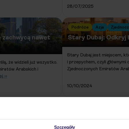
28/07/2025
Podróże
Azja
Zjednocz
re zachwycą nawet
Stary Dubaj: Odkryj
Stary Dubaj jest miejscem, kt
i przepychem, czyli głównymi
ą, że widzieli już wszystko.
Zjednoczonych Emiratów Arab
iratów Arabskich i
j ››
10/10/2024
Starsze wpisy »
Szczegóły