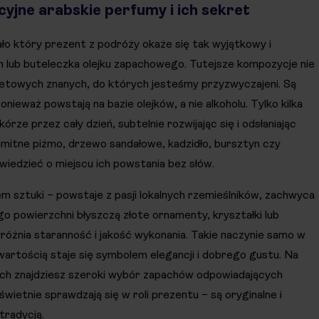
cyjne arabskie perfumy i ich sekret
ło który prezent z podróży okaże się tak wyjątkowy i
um lub buteleczka olejku zapachowego. Tutejsze kompozycje nie
letowych znanych, do których jesteśmy przyzwyczajeni. Są
onieważ powstają na bazie olejków, a nie alkoholu. Tylko kilka
rze przez cały dzień, subtelnie rozwijając się i odsłaniając
amitne piżmo, drzewo sandałowe, kadzidło, bursztyn czy
wiedzieć o miejscu ich powstania bez słów.
em sztuki – powstaje z pasji lokalnych rzemieślników, zachwyca
go powierzchni błyszczą złote ornamenty, kryształki lub
różnia staranność i jakość wykonania. Takie naczynie samo w
wartością staje się symbolem elegancji i dobrego gustu. Na
ch znajdziesz szeroki wybór zapachów odpowiadających
etnie sprawdzają się w roli prezentu – są oryginalne i
tradycją.