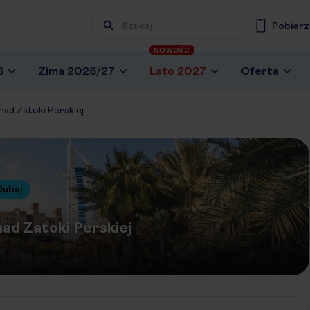
Pobierz
NOWOŚĆ
6
Zima 2026/27
Lato 2027
Oferta
znad Zatoki Perskiej
Dubaj
nad Zatoki Perskiej