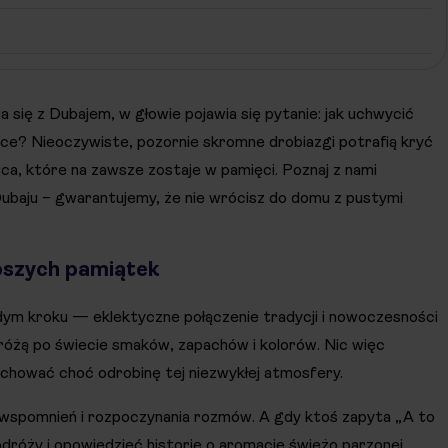
 się z Dubajem, w głowie pojawia się pytanie: jak uchwycić
tce? Nieoczywiste, pozornie skromne drobiazgi potrafią kryć
ca, które na zawsze zostaje w pamięci. Poznaj z nami
 Dubaju – gwarantujemy, że nie wrócisz do domu z pustymi
epszych pamiątek
dym kroku — eklektyczne połączenie tradycji i nowoczesności
dróżą po świecie smaków, zapachów i kolorów. Nic więc
chować choć odrobinę tej niezwykłej atmosfery.
 wspomnień i rozpoczynania rozmów. A gdy ktoś zapyta „A to
dróży i opowiedzieć historię o aromacie świeżo parzonej