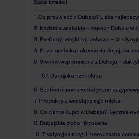
Spis treści
1.
Co przywieźć z Dubaju? Lista najlepsz
2.
Kadzidła arabskie – zapach Dubaju w
3.
Perfumy i olejki zapachowe – tradycyjn
4.
Kawa arabska i akcesoria do jej parzeni
5.
Słodkie wspomnienia z Dubaju – daktyle
5.1.
Dubajska czekolada
6.
Szafran i inne aromatyczne przypraw
7.
Produkty z wielbłądziego mleka
8.
Co warto kupić w Dubaju? Ręcznie wy
9.
Dubajskie złoto i biżuteria
10.
Tradycyjne targi i nowoczesne centr