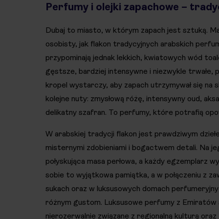
Perfumy i olejki zapachowe – trady
Dubaj to miasto, w którym zapach jest sztuką. Ma
osobisty, jak flakon tradycyjnych arabskich perf
przypominają jednak lekkich, kwiatowych wód toa
gęstsze, bardziej intensywne i niezwykle trwałe, p
kropel wystarczy, aby zapach utrzymywał się na skó
kolejne nuty: zmysłową różę, intensywny oud, aks
delikatny szafran. To perfumy, które potrafią opo
W arabskiej tradycji flakon jest prawdziwym dzieł
misternymi zdobieniami i bogactwem detali. Na je
połyskująca masa perłowa, a każdy egzemplarz wy
sobie to wyjątkowa pamiątka, a w połączeniu z za
sukach oraz w luksusowych domach perfumeryjny
różnym gustom. Luksusowe perfumy z Emiratów świ
nierozerwalnie związane z regionalną kulturą oraz 