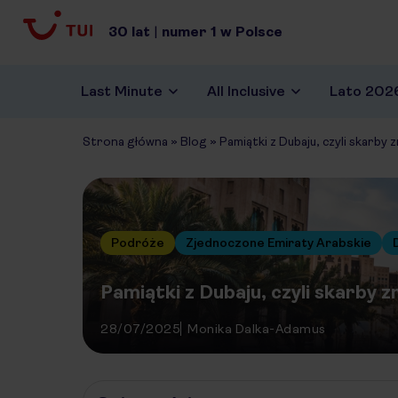
30
lat
|
numer
1
w Polsce
Last Minute
All Inclusive
Lato 202
Strona główna
»
Blog
»
Pamiątki z Dubaju, czyli skarby 
Podróże
Zjednoczone Emiraty Arabskie
Pamiątki z Dubaju, czyli skarby z
28/07/2025
Monika Dalka-Adamus