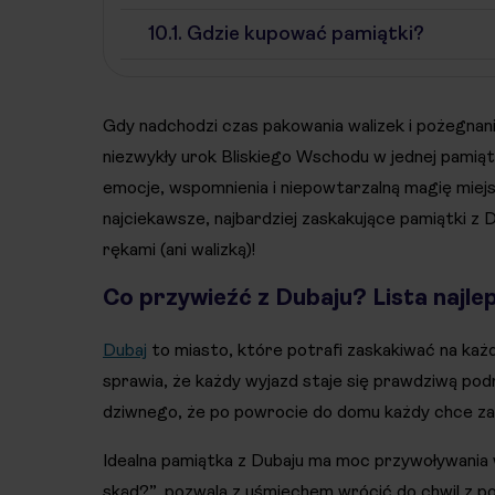
10.1.
Gdzie kupować pamiątki?
Gdy nadchodzi czas pakowania walizek i pożegnania
niezwykły urok Bliskiego Wschodu w jednej pamią
emocje, wspomnienia i niepowtarzalną magię miejs
najciekawsze, najbardziej zaskakujące pamiątki z
rękami (ani walizką)!
Co przywieźć z Dubaju? Lista najl
Dubaj
to miasto, które potrafi zaskakiwać na każ
sprawia, że każdy wyjazd staje się prawdziwą po
dziwnego, że po powrocie do domu każdy chce za
Idealna pamiątka z Dubaju ma moc przywoływania
skąd?”, pozwala z uśmiechem wrócić do chwil z po