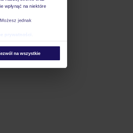
e wpłynąć na niektóre
. Możesz jednak
ce prywatności
.
ezwól na wszystkie