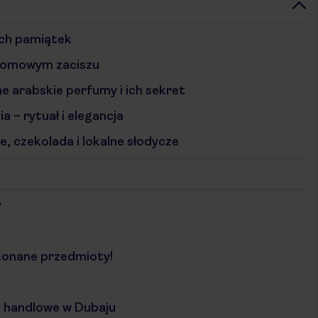
ych pamiątek
 domowym zaciszu
e arabskie perfumy i ich sekret
a – rytuał i elegancja
, czekolada i lokalne słodycze
y
konane przedmioty!
a handlowe w Dubaju