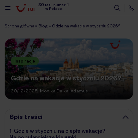
30
1
lat
|
numer
w Polsce
Strona główna
»
Blog
»
Gdzie na wakacje w styczniu 2026?
Inspiracje
Gdzie na wakacje w styczniu 2026?
30/12/2025
Monika Dalka-Adamus
Spis treści
1.
Gdzie w styczniu na ciepłe wakacje?
Najpopularniejsze kierunki