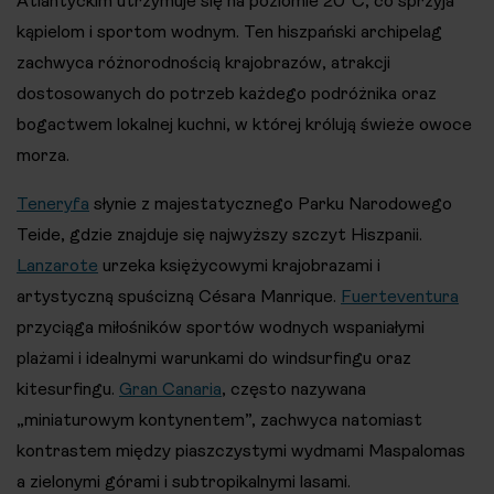
Atlantyckim utrzymuje się na poziomie 20°C, co sprzyja
kąpielom i sportom wodnym. Ten hiszpański archipelag
zachwyca różnorodnością krajobrazów, atrakcji
dostosowanych do potrzeb każdego podróżnika oraz
bogactwem lokalnej kuchni, w której królują świeże owoce
morza.
Teneryfa
słynie z majestatycznego Parku Narodowego
Teide, gdzie znajduje się najwyższy szczyt Hiszpanii.
Lanzarote
urzeka księżycowymi krajobrazami i
artystyczną spuścizną Césara Manrique.
Fuerteventura
przyciąga miłośników sportów wodnych wspaniałymi
plażami i idealnymi warunkami do windsurfingu oraz
kitesurfingu.
Gran Canaria
, często nazywana
„miniaturowym kontynentem”, zachwyca natomiast
kontrastem między piaszczystymi wydmami Maspalomas
a zielonymi górami i subtropikalnymi lasami.