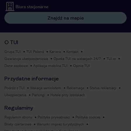
Biura stacjonarne
Znajdź na mapie
O TUI
Grupa TUI
TUI Poland
Kariera
Kontakt
Gwarancja ubezpieczeniowa
Opieka TUI na wakacjach 24/7
TUI.cz
Dane osobowe
Aplikacja mobilna TUI
Opinie TUI
Przydatne informacje
Podróż z TUI
Wakacje samolotem
Reklamacje
Status reklamacji
Ubezpieczenia
Parkingi
Hotele przy lotniskach
Regulaminy
Regulamin strony
Polityka prywatności
Polityka cookies
Bilety czarterowe
Warunki imprez turystycznych