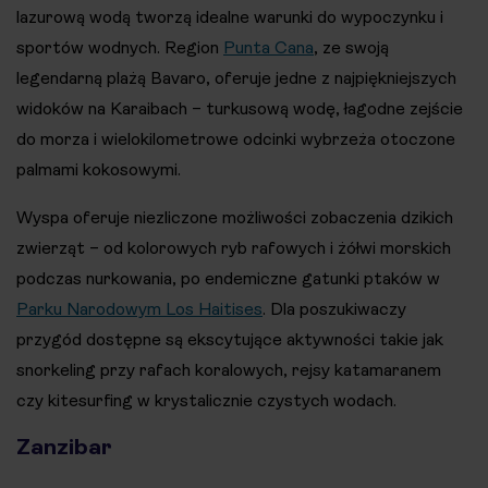
lazurową wodą tworzą idealne warunki do wypoczynku i
sportów wodnych. Region
Punta Cana
, ze swoją
legendarną plażą Bavaro, oferuje jedne z najpiękniejszych
widoków na Karaibach – turkusową wodę, łagodne zejście
do morza i wielokilometrowe odcinki wybrzeża otoczone
palmami kokosowymi.
Wyspa oferuje niezliczone możliwości zobaczenia dzikich
zwierząt – od kolorowych ryb rafowych i żółwi morskich
podczas nurkowania, po endemiczne gatunki ptaków w
Parku Narodowym Los Haitises
. Dla poszukiwaczy
przygód dostępne są ekscytujące aktywności takie jak
snorkeling przy rafach koralowych, rejsy katamaranem
czy kitesurfing w krystalicznie czystych wodach.
Zanzibar