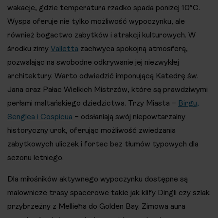
wakacje, gdzie temperatura rzadko spada poniżej 10°C.
Wyspa oferuje nie tylko możliwość wypoczynku, ale
również bogactwo zabytków i atrakcji kulturowych. W
środku zimy
Valletta
zachwyca spokojną atmosferą,
pozwalając na swobodne odkrywanie jej niezwykłej
architektury. Warto odwiedzić imponującą Katedrę św.
Jana oraz Pałac Wielkich Mistrzów, które są prawdziwymi
perłami maltańskiego dziedzictwa. Trzy Miasta –
Birgu,
Senglea i Cospicua
– odsłaniają swój niepowtarzalny
historyczny urok, oferując możliwość zwiedzania
zabytkowych uliczek i fortec bez tłumów typowych dla
sezonu letniego.
Dla miłośników aktywnego wypoczynku dostępne są
malownicze trasy spacerowe takie jak klify Dingli czy szlak
przybrzeżny z Mellieħa do Golden Bay. Zimowa aura