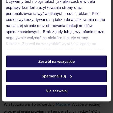
Używamy technologii takich jak pliki cookie w celu
czyni to miejsce prawdziwym rajem dla miłośników
poprawy komfortu użytkowania strony oraz
podwodnej fotografii.
personalizowania wyświetlanych treści i reklam. Pliki
cookie wykorzystywane są także do analizowania ruchu
Europejskie kierunki na zimowe wakacje
na naszej stronie oraz oferowania funkcji mediów
społecznościowych. Brak zgody lub jej wycofanie może
negatywnie wpłynąć na niektóre funkcje strony.
Klikając „Zezwól na wszystkie” wyrażasz zgodę na
umieszczenie wszystkich plików cookie. Możesz jednak
personalizować swój wybór wchodząc w zakładkę
Zezwól na wszystkie
„Szczegóły”
Szczegółowe informacje o plikach cookie znajdziesz
w
polityce plików cookies
oraz
polityce prywatności
.
Spersonalizuj
Nie zezwalaj
W styczniu warto odwiedzić
Maderę
! Wyspa wiecznej
wiosny oferuje przyjemne temperatury między 14°C a