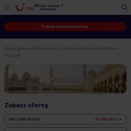
30
1
lat
|
numer
w Polsce
Pokaż wyszukiwarkę
Strona główna
Wypoczynek
Zjednoczone Emiraty Arabskie
Abu Zabi
Abu Zabi
Zobacz ofertę
ABU ZABI
HOTELE
od 3960 zł/os.
nute