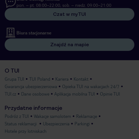
pon. – pt. 08:00–22:00, sob. – niedz. 09:00–21:00
Czat w myTUI
Biura stacjonarne
Znajdź na mapie
O TUI
Grupa TUI
TUI Poland
Kariera
Kontakt
Gwarancja ubezpieczeniowa
Opieka TUI na wakacjach 24/7
TUI.cz
Dane osobowe
Aplikacja mobilna TUI
Opinie TUI
Przydatne informacje
Podróż z TUI
Wakacje samolotem
Reklamacje
Status reklamacji
Ubezpieczenia
Parkingi
Hotele przy lotniskach