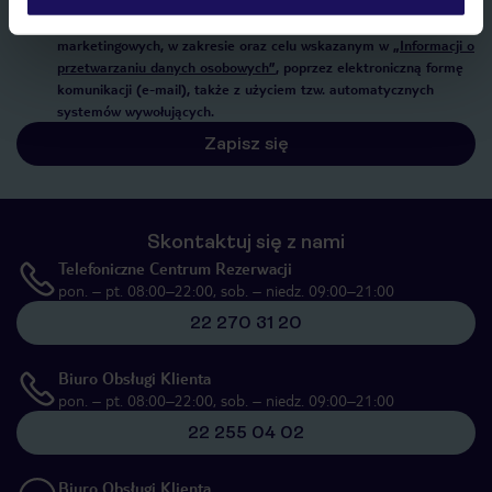
Wyrażam zgodę na przetwarzanie danych osobowych przez TUI
Poland Sp. z o.o. i TUI Poland Dystrybucja Sp. z o.o. w celach
marketingowych, w zakresie oraz celu wskazanym w
„Informacji o
przetwarzaniu danych osobowych”
, poprzez elektroniczną formę
komunikacji (e-mail), także z użyciem tzw. automatycznych
systemów wywołujących.
Zapisz się
Skontaktuj się z nami
Telefoniczne Centrum Rezerwacji
pon. – pt. 08:00–22:00, sob. – niedz. 09:00–21:00
22 270 31 20
Biuro Obsługi Klienta
pon. – pt. 08:00–22:00, sob. – niedz. 09:00–21:00
22 255 04 02
Biuro Obsługi Klienta