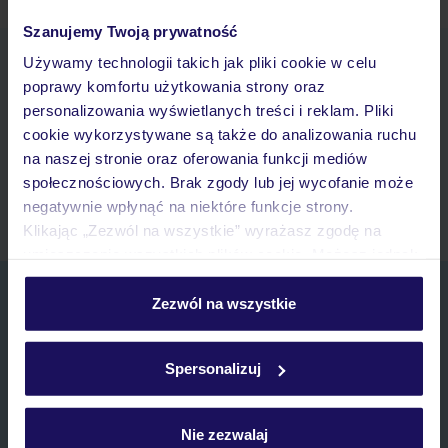
Szanujemy Twoją prywatność
Pobierz bezpłatną aplikację TUI
Używamy technologii takich jak pliki cookie w celu
poprawy komfortu użytkowania strony oraz
Szybkie wyszukiwanie i przeglądanie ofert
personalizowania wyświetlanych treści i reklam. Pliki
Lista ulubionych ofert i możliwość ich udostępniania
cookie wykorzystywane są także do analizowania ruchu
Historia wyszukiwań i ostatnio oglądanych ofert
na naszej stronie oraz oferowania funkcji mediów
Kontakt z TUI i wszystkie informacje o Twojej rezerwacji w
społecznościowych. Brak zgody lub jej wycofanie może
myTUI
negatywnie wpłynąć na niektóre funkcje strony.
Klikając „Zezwól na wszystkie” wyrażasz zgodę na
umieszczenie wszystkich plików cookie. Możesz jednak
personalizować swój wybór wchodząc w zakładkę
Zapisz się do newslettera
„Szczegóły”
Zezwól na wszystkie
IMIĘ*
Szczegółowe informacje o plikach cookie znajdziesz
w
polityce plików cookies
oraz
polityce prywatności
.
Spersonalizuj
E-MAIL*
Nie zezwalaj