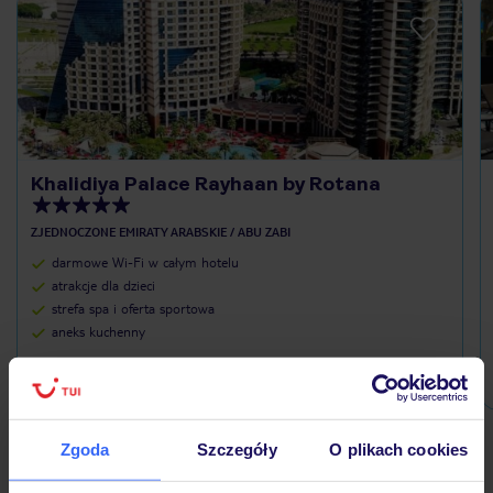
Khalidiya Palace Rayhaan by Rotana
ZJEDNOCZONE EMIRATY ARABSKIE / ABU ZABI
darmowe Wi-Fi w całym hotelu
atrakcje dla dzieci
strefa spa i oferta sportowa
aneks kuchenny
3 960 zł/os.
Zgoda
Szczegóły
O plikach cookies
Ubezpieczenia turystyczne Abu Zabi - dowiedz się więcej »