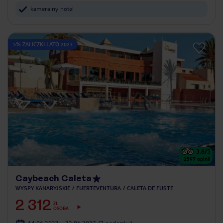
kameralny hotel
5% ZALICZKI LATO 2027
3.8
/5
2597
opinii
Caybeach Caleta
WYSPY KANARYJSKIE
FUERTEVENTURA
CALETA DE FUSTE
2 312
ZŁ
OSOBA