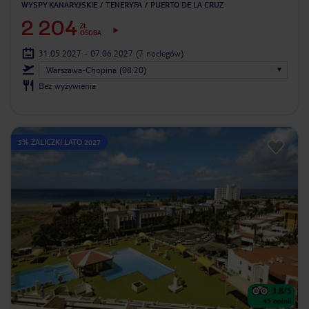
WYSPY KANARYJSKIE
TENERYFA
PUERTO DE LA CRUZ
2 204
ZŁ
OSOBA
31.05.2027 - 07.06.2027
(7 noclegów)
Warszawa-Chopina (08:20)
Bez wyżywienia
5% ZALICZKI LATO 2027
3.8
/5
45
opinii