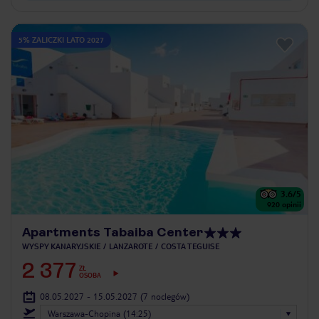
5% ZALICZKI LATO 2027
3.6
/5
920
opinii
Apartments Tabaiba Center
WYSPY KANARYJSKIE
LANZAROTE
COSTA TEGUISE
2 377
ZŁ
OSOBA
08.05.2027 - 15.05.2027
(7 noclegów)
Warszawa-Chopina (14:25)