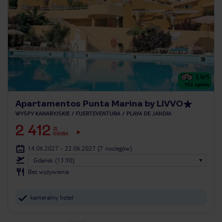
3.9
/5
102
opinie
Apartamentos Punta Marina by LIVVO
WYSPY KANARYJSKIE
FUERTEVENTURA
PLAYA DE JANDIA
2 412
ZŁ
OSOBA
14.06.2027 - 22.06.2027
(7 noclegów)
Gdańsk (13:30)
Bez wyżywienia
kameralny hotel