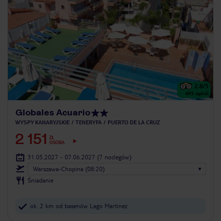
2.8
/5
495
opinii
Globales Acuario
WYSPY KANARYJSKIE
TENERYFA
PUERTO DE LA CRUZ
2 151
ZŁ
OSOBA
31.05.2027 - 07.06.2027
(7 noclegów)
Warszawa-Chopina (08:20)
Śniadanie
ok. 2 km od basenów Lago Martinez