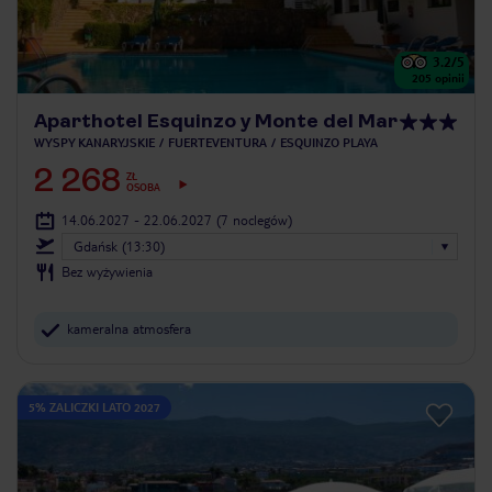
3.2
/5
205
opinii
Aparthotel Esquinzo y Monte del Mar
WYSPY KANARYJSKIE
FUERTEVENTURA
ESQUINZO PLAYA
2 268
ZŁ
OSOBA
14.06.2027 - 22.06.2027
(7 noclegów)
Gdańsk (13:30)
Bez wyżywienia
kameralna atmosfera
5% ZALICZKI LATO 2027