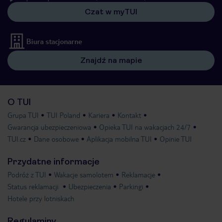
Czat w myTUI
Biura stacjonarne
Znajdź na mapie
O TUI
Grupa TUI
TUI Poland
Kariera
Kontakt
Gwarancja ubezpieczeniowa
Opieka TUI na wakacjach 24/7
TUI.cz
Dane osobowe
Aplikacja mobilna TUI
Opinie TUI
Przydatne informacje
Podróż z TUI
Wakacje samolotem
Reklamacje
Status reklamacji
Ubezpieczenia
Parkingi
Hotele przy lotniskach
Regulaminy