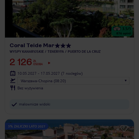
3.5
/5
876
opinii
Coral Teide Mar
WYSPY KANARYJSKIE
TENERYFA
PUERTO DE LA CRUZ
2 126
ZŁ
OSOBA
10.05.2027 - 17.05.2027
(7 noclegów)
Warszawa-Chopina (08:20)
Bez wyżywienia
malownicze widoki
5% ZALICZKI LATO 2027