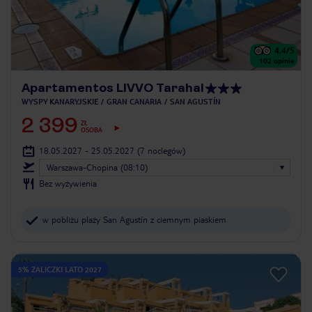
4.4
/5
102
opinie
Apartamentos LIVVO Tarahal
WYSPY KANARYJSKIE
GRAN CANARIA
SAN AGUSTÍN
2 399
ZŁ
OSOBA
18.05.2027 - 25.05.2027
(7 noclegów)
Warszawa-Chopina (08:10)
Bez wyżywienia
w pobliżu plaży San Agustín z ciemnym piaskiem
5% ZALICZKI LATO 2027