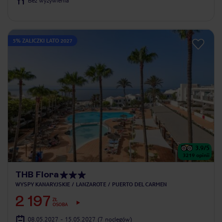
Bez wyżywienia
5% ZALICZKI LATO 2027
3.9
/5
3219
opinii
THB Flora
WYSPY KANARYJSKIE
LANZAROTE
PUERTO DEL CARMEN
2 197
ZŁ
OSOBA
08.05.2027 - 15.05.2027
(7 noclegów)