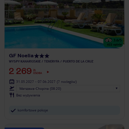
3.6
/5
622
opinie
GF Noelia
WYSPY KANARYJSKIE
TENERYFA
PUERTO DE LA CRUZ
2 269
ZŁ
OSOBA
31.05.2027 - 07.06.2027
(7 noclegów)
Warszawa-Chopina (08:20)
Bez wyżywienia
komfortowe pokoje