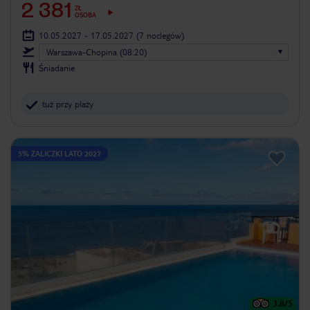
2 381
ZŁ
OSOBA
10.05.2027 - 17.05.2027
(7 noclegów)
Warszawa-Chopina (08:20)
Śniadanie
tuż przy plaży
5% ZALICZKI LATO 2027
3.8
/5