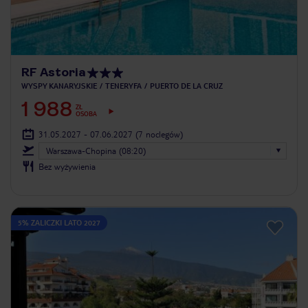
RF Astoria
WYSPY KANARYJSKIE
TENERYFA
PUERTO DE LA CRUZ
1 988
ZŁ
OSOBA
31.05.2027 - 07.06.2027
(7 noclegów)
Warszawa-Chopina (08:20)
Bez wyżywienia
5% ZALICZKI LATO 2027