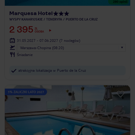
280
opinii
Marquesa Hotel
WYSPY KANARYJSKIE
TENERYFA
PUERTO DE LA CRUZ
2 395
ZŁ
OSOBA
31.05.2027 - 07.06.2027
(7 noclegów)
Warszawa-Chopina (08:20)
Śniadanie
atrakcyjna lokalizacja w Puerto de la Cruz
5% ZALICZKI LATO 2027