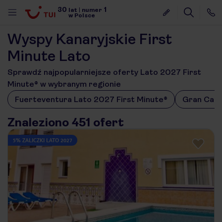
30
1
lat
|
numer
w Polsce
Wyspy Kanaryjskie First
Minute Lato
Sprawdź najpopularniejsze oferty Lato 2027 First
Minute® w wybranym regionie
Fuerteventura Lato 2027 First Minute®
Gran Cana
Znaleziono 451 ofert
5% ZALICZKI LATO 2027
nute