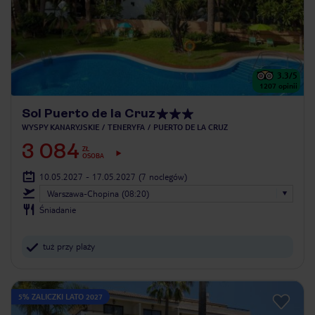
3.3
/5
1207
opinii
Sol Puerto de la Cruz
WYSPY KANARYJSKIE
TENERYFA
PUERTO DE LA CRUZ
3 084
ZŁ
OSOBA
10.05.2027 - 17.05.2027
(7 noclegów)
Warszawa-Chopina (08:20)
Śniadanie
tuż przy plaży
5% ZALICZKI LATO 2027