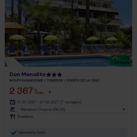
3.6
/5
233
opinie
Don Manolito
WYSPY KANARYJSKIE
TENERYFA
PUERTO DE LA CRUZ
2 367
ZŁ
OSOBA
31.05.2027 - 07.06.2027
(7 noclegów)
Warszawa-Chopina (08:20)
Śniadanie
kameralny hotel