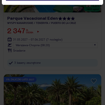
4.2
/5
1845
opinii
Parque Vacacional Eden
WYSPY KANARYJSKIE
TENERYFA
PUERTO DE LA CRUZ
2 347
ZŁ
OSOBA
31.05.2027 - 07.06.2027
(7 noclegów)
Warszawa-Chopina (08:20)
Śniadanie
3 baseny zewnętrzne
5% ZALICZKI LATO 2027