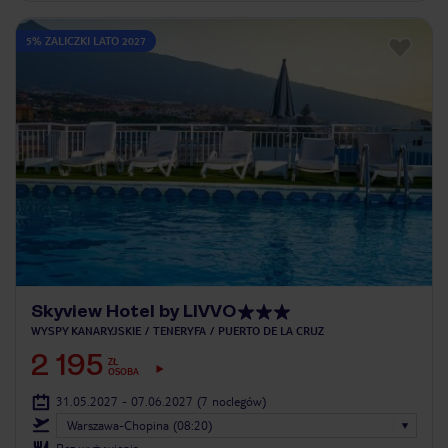
5% ZALICZKI LATO 2027
Skyview Hotel by LIVVO
WYSPY KANARYJSKIE
TENERYFA
PUERTO DE LA CRUZ
2 195
ZŁ
OSOBA
31.05.2027 - 07.06.2027
(7 noclegów)
Warszawa-Chopina (08:20)