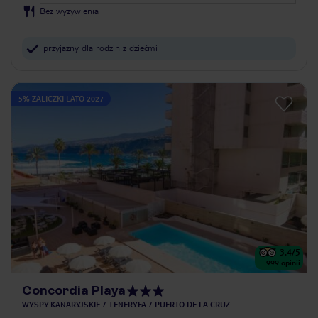
Bez wyżywienia
przyjazny dla rodzin z dziećmi
5% ZALICZKI LATO 2027
3.4
/5
999
opinii
Concordia Playa
WYSPY KANARYJSKIE
TENERYFA
PUERTO DE LA CRUZ