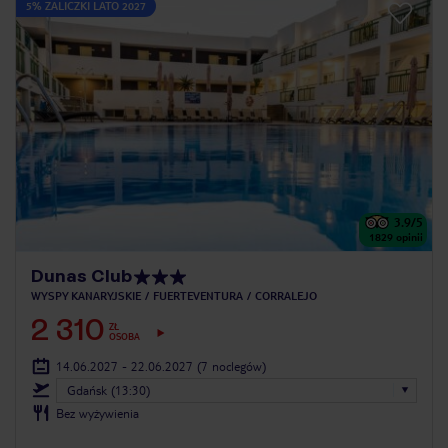
5% ZALICZKI LATO 2027
3.9
/5
1829
opinii
Dunas Club
WYSPY KANARYJSKIE
FUERTEVENTURA
CORRALEJO
2 310
ZŁ
OSOBA
14.06.2027 - 22.06.2027
(7 noclegów)
Gdańsk (13:30)
Bez wyżywienia