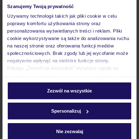
WYSPY KANARYJSKIE
GRAN CANARIA
CAMPO INTERNACIONAL
Szanujemy Twoją prywatność
2 343
ZŁ
Używamy technologii takich jak pliki cookie w celu
OSOBA
poprawy komfortu użytkowania strony oraz
18.05.2027 - 25.05.2027
(7 noclegów)
personalizowania wyświetlanych treści i reklam. Pliki
Warszawa-Chopina (08:10)
cookie wykorzystywane są także do analizowania ruchu
Bez wyżywienia
na naszej stronie oraz oferowania funkcji mediów
społecznościowych. Brak zgody lub jej wycofanie może
hotel wyremontowany w 2024 r.
negatywnie wpłynąć na niektóre funkcje strony.
Klikając „Zezwól na wszystkie” wyrażasz zgodę na
umieszczenie wszystkich plików cookie. Możesz jednak
5% ZALICZKI LATO 2027
personalizować swój wybór wchodząc w zakładkę
„Szczegóły”
Zezwól na wszystkie
Szczegółowe informacje o plikach cookie znajdziesz
w
polityce plików cookies
oraz
polityce prywatności
.
Spersonalizuj
Nie zezwalaj