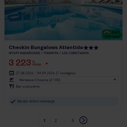
3.4
/5
2040
opinii
Checkin Bungalows Atlantida
WYSPY KANARYJSKIE
TENERYFA
LOS CHRISTIANOS
3 223
ZŁ
OSOBA
27.08.2026 - 04.09.2026
(7 noclegów)
Warszawa-Chopina (21:00)
Bez wyżywienia
Bardzo dobra lokalizacja
1
2
...
9