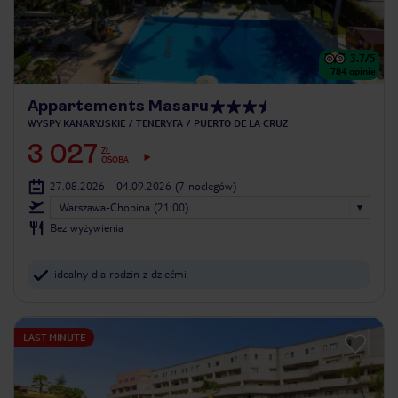
3.7
/5
784
opinie
Appartements Masaru
WYSPY KANARYJSKIE
TENERYFA
PUERTO DE LA CRUZ
3 027
ZŁ
OSOBA
27.08.2026 - 04.09.2026
(7 noclegów)
Warszawa-Chopina (21:00)
Bez wyżywienia
idealny dla rodzin z dziećmi
LAST MINUTE