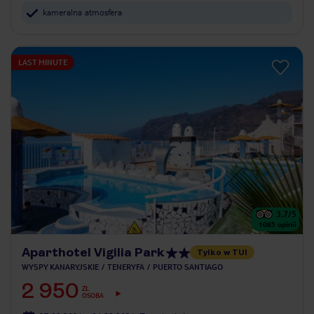
kameralna atmosfera
LAST MINUTE
3.7
/5
1085
opinii
Aparthotel Vigilia Park
Tylko w TUI
WYSPY KANARYJSKIE
TENERYFA
PUERTO SANTIAGO
2 950
ZŁ
OSOBA