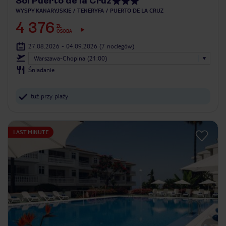
Sol Puerto de la Cruz
WYSPY KANARYJSKIE
TENERYFA
PUERTO DE LA CRUZ
4 376
ZŁ
OSOBA
27.08.2026 - 04.09.2026
(7 noclegów)
Warszawa-Chopina (21:00)
Śniadanie
tuż przy plaży
LAST MINUTE