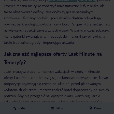
których można nie tylko zobaczyć majestatyczne klify z bliska, ale
także obserwować delfiny i wieloryby żyjące w naturalnym
środowisku. Rodziny podróżujące z dziećmi chętnie odwiedzają
również park zoologiczno-botaniczny Loro Parque, który jest jedną z
największych atrakcji turystycznych wyspy. W parku można zobaczyć
liczne gatunki zwierząt, w tym papugi, delfiny, orki czy pingwiny, a
także tropikalne ogrody i imponujące akwaria.
Jak znaleźć najlepsze oferty Last Minute na
Teneryfę?
Jeżeli marzysz o spontanicznych wakacjach w ciepłym klimacie,
oferty Last Minute na Teneryfę są doskonałym rozwiązaniem. Nowe
propozycje pojawiają się często na kilka dni przed planowanym
wylotem, dzięki czemu możesz znaleźć hotel dopasowany do swoich
potrzeb. Aby nie przegapić najlepszych okazji, warto regularnie
odwiedzać naszą stronę internetową lub śledzić interesujące Cię
kierunki w aplikacji mobilnej TUI, która na bieżąco informuje o
Sortuj
Filtruj
Mapa
nowych promocjach.