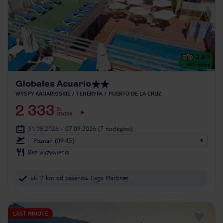
2.8
/5
495
opinii
Globales Acuario
WYSPY KANARYJSKIE
TENERYFA
PUERTO DE LA CRUZ
2 333
ZŁ
OSOBA
31.08.2026 - 07.09.2026
(7 noclegów)
Poznań (09:45)
Bez wyżywienia
ok. 2 km od basenów Lago Martinez
LAST MINUTE