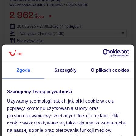
WYSPY KANARYJSKIE
TENERYFA
COSTA ADEJE
2 962
ZŁ
OSOBA
20.08.2026 - 27.08.2026
(7 noclegów)
Warszawa-Chopina (21:00)
Bez wyżywienia
LAST MINUTE
Zgoda
Szczegóły
O plikach cookies
Szanujemy Twoją prywatność
Używamy technologii takich jak pliki cookie w celu
poprawy komfortu użytkowania strony oraz
personalizowania wyświetlanych treści i reklam. Pliki
cookie wykorzystywane są także do analizowania ruchu
na naszej stronie oraz oferowania funkcji mediów
3.5
/5
876
opinii