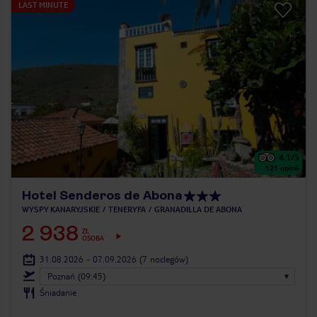
LAST MINUTE
4.1
/5
121
opinii
Hotel Senderos de Abona
WYSPY KANARYJSKIE
TENERYFA
GRANADILLA DE ABONA
2 938
ZŁ
OSOBA
31.08.2026 - 07.09.2026
(7 noclegów)
Poznań (09:45)
Śniadanie