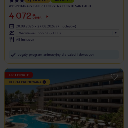
WYSPY KANARYJSKIE
TENERYFA
PUERTO SANTIAGO
4 072
ZŁ
OSOBA
20.08.2026 - 27.08.2026
(7 noclegów)
Warszawa-Chopina (21:00)
All Inclusive
bogaty program animacyjny dla dzieci i dorosłych
LAST MINUTE
OFERTA PROMOWANA