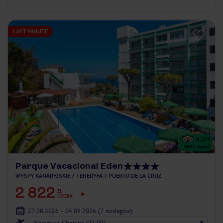
LAST MINUTE
4.2
/5
1845
opinii
Parque Vacacional Eden
WYSPY KANARYJSKIE
TENERYFA
PUERTO DE LA CRUZ
2 822
ZŁ
OSOBA
27.08.2026 - 04.09.2026
(7 noclegów)
Warszawa-Chopina (21:00)