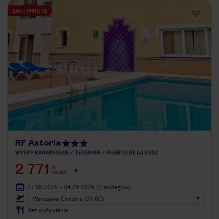
LAST MINUTE
RF Astoria
WYSPY KANARYJSKIE
TENERYFA
PUERTO DE LA CRUZ
2 771
ZŁ
OSOBA
27.08.2026 - 04.09.2026
(7 noclegów)
Warszawa-Chopina (21:00)
Bez wyżywienia