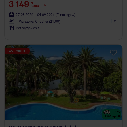
3 149
ZŁ
OSOBA
27.08.2026 - 04.09.2026
(7 noclegów)
Warszawa-Chopina (21:00)
Bez wyżywienia
LAST MINUTE
3.3
/5
1207
opinii