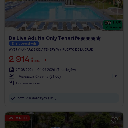
3.6
/5
5189
opinii
Be Live Adults Only Tenerife
Dla dorosłych
WYSPY KANARYJSKIE
TENERYFA
PUERTO DE LA CRUZ
2 914
ZŁ
OSOBA
27.08.2026 - 04.09.2026
(7 noclegów)
Warszawa-Chopina (21:00)
Bez wyżywienia
hotel dla dorosłych (16+)
LAST MINUTE