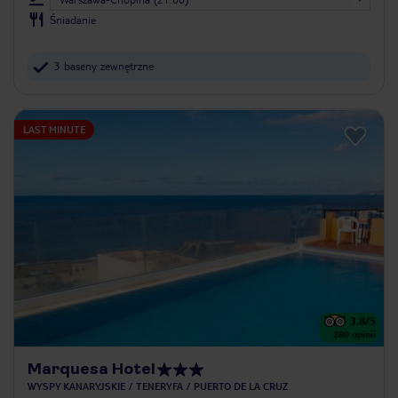
Śniadanie
3 baseny zewnętrzne
LAST MINUTE
3.8
/5
280
opinii
Marquesa Hotel
WYSPY KANARYJSKIE
TENERYFA
PUERTO DE LA CRUZ