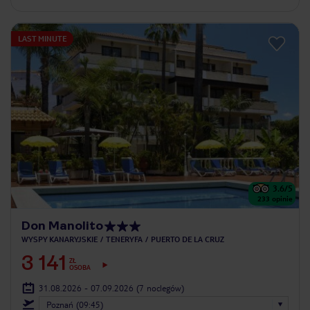
LAST MINUTE
3.6
/5
233
opinie
Don Manolito
WYSPY KANARYJSKIE
TENERYFA
PUERTO DE LA CRUZ
3 141
ZŁ
OSOBA
31.08.2026 - 07.09.2026
(7 noclegów)
Poznań (09:45)