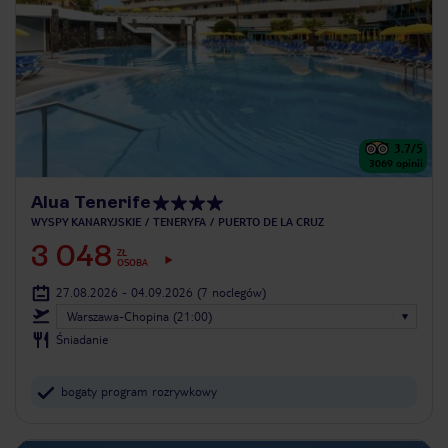
3.7
/5
3069
opinii
Alua Tenerife
WYSPY KANARYJSKIE
TENERYFA
PUERTO DE LA CRUZ
3 048
ZŁ
OSOBA
27.08.2026 - 04.09.2026
(7 noclegów)
Warszawa-Chopina (21:00)
Śniadanie
bogaty program rozrywkowy