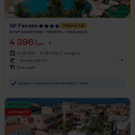
4.1
/5
6824
opinie
GF Fanabe
Tylko w TUI
WYSPY KANARYJSKIE
TENERYFA
COSTA ADEJE
4 396
ZŁ
OSOBA
24.08.2026 - 31.08.2026
(7 noclegów)
Wrocław (08:15)
Dwa posiłki
program rozrywkowy dla dorosłych i dzieci
BESTSELLER
LAST MINUTE