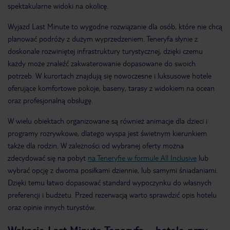
spektakularne widoki na okolicę.
Wyjazd Last Minute to wygodne rozwiązanie dla osób, które nie chcą
planować podróży z dużym wyprzedzeniem. Teneryfa słynie z
doskonale rozwiniętej infrastruktury turystycznej, dzięki czemu
każdy może znaleźć zakwaterowanie dopasowane do swoich
potrzeb. W kurortach znajdują się nowoczesne i luksusowe hotele
oferujące komfortowe pokoje, baseny, tarasy z widokiem na ocean
oraz profesjonalną obsługę.
W wielu obiektach organizowane są również animacje dla dzieci i
programy rozrywkowe, dlatego wyspa jest świetnym kierunkiem
także dla rodzin. W zależności od wybranej oferty można
zdecydować się na pobyt
na Teneryfie w formule All Inclusive
lub
wybrać opcję z dwoma posiłkami dziennie, lub samymi śniadaniami.
Dzięki temu łatwo dopasować standard wypoczynku do własnych
preferencji i budżetu. Przed rezerwacją warto sprawdzić opis hotelu
oraz opinie innych turystów.
Wakacje Last Minute Teneryfa – hotele przy