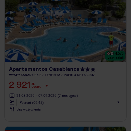
4.5
/5
2621
opinii
Apartamentos Casablanca
WYSPY KANARYJSKIE
TENERYFA
PUERTO DE LA CRUZ
2 921
ZŁ
OSOBA
31.08.2026 - 07.09.2026
(7 noclegów)
Poznań (09:45)
Bez wyżywienia