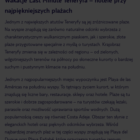
najpiękniejszych plażach
Jednym z największych atutów Teneryfy są jej zróżnicowane plaże.
Na wyspie znajdują się zarówno naturalne odcinki wybrzeża z
charakterystycznym wulkanicznym piaskiem, jak i szerokie, złote
plaże przygotowane specjalnie z myślą o turystach. Krajobraz
Teneryfy zmienia się w zależności od regionu – od zielonych,
wilgotniejszych terenów na północy po słoneczne kurorty o bardziej
suchym i pustynnym klimacie na południu.
Jednym z najpopularniejszych miejsc wypoczynku jest Playa de las
Américas na południu wyspy. To tętniący życiem kurort, w którym
znajdują się liczne bary, restauracje, sklepy oraz hotele. Plaże są tu
szerokie i dobrze zagospodarowane – na turystów czekają leżaki,
parasole oraz możliwość uprawiania sportów wodnych. Dużą
popularnością cieszy się również Costa Adeje. Obszar ten słynie z
eleganckich hoteli oraz pięknych odcinków wybrzeża. Wśród
najbardziej znanych plaż w tej części wyspy znajdują się Playa del
Duque oraz Playa Fañabé, które przyciągają turystów jasnym