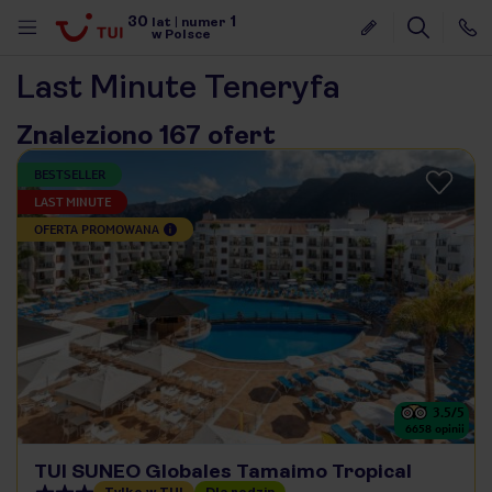
30
1
lat
|
numer
w Polsce
Last Minute Teneryfa
Znaleziono 167 ofert
BESTSELLER
LAST MINUTE
OFERTA PROMOWANA
3.5
/5
6658
opinii
nute
TUI SUNEO Globales Tamaimo Tropical
Tylko w TUI
Dla rodzin