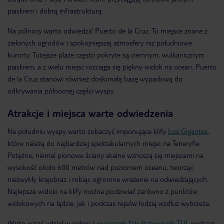
piaskiem i dobrą infrastrukturą.
Na północy warto odwiedzić Puerto de la Cruz. To miejsce znane z
zielonych ogrodów i spokojniejszej atmosfery niż południowe
kurorty. Tutejsze plaże często pokryte są ciemnym, wulkanicznym
piaskiem, a z wielu miejsc rozciąga się piękny widok na ocean. Puerto
de la Cruz stanowi również doskonałą bazę wypadową do
odkrywania północnej części wyspy.
Atrakcje i miejsca warte odwiedzenia
Na południu wyspy warto zobaczyć imponujące klify
Los Gigantes
,
które należą do najbardziej spektakularnych miejsc na Teneryfie.
Potężne, niemal pionowe ściany skalne wznoszą się miejscami na
wysokość około 600 metrów nad poziomem oceanu, tworząc
niezwykły krajobraz i robiąc ogromne wrażenie na odwiedzających.
Najlepsze widoki na klify można podziwiać zarówno z punktów
widokowych na lądzie, jak i podczas rejsów łodzią wzdłuż wybrzeża.
Warto wziąć udział w jednej z
wycieczek fakultatywnych TUI
, podczas