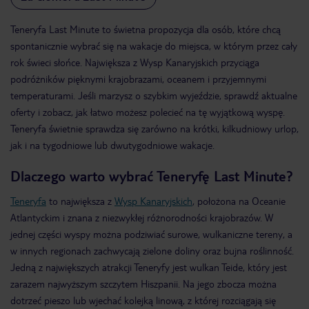
Teneryfa Last Minute to świetna propozycja dla osób, które chcą
spontanicznie wybrać się na wakacje do miejsca, w którym przez cały
rok świeci słońce. Największa z Wysp Kanaryjskich przyciąga
podróżników pięknymi krajobrazami, oceanem i przyjemnymi
temperaturami. Jeśli marzysz o szybkim wyjeździe, sprawdź aktualne
oferty i zobacz, jak łatwo możesz polecieć na tę wyjątkową wyspę.
Teneryfa świetnie sprawdza się zarówno na krótki, kilkudniowy urlop,
jak i na tygodniowe lub dwutygodniowe wakacje.
Dlaczego warto wybrać Teneryfę Last Minute?
Teneryfa
to największa z
Wysp Kanaryjskich
, położona na Oceanie
Atlantyckim i znana z niezwykłej różnorodności krajobrazów. W
jednej części wyspy można podziwiać surowe, wulkaniczne tereny, a
w innych regionach zachwycają zielone doliny oraz bujna roślinność.
Jedną z największych atrakcji Teneryfy jest wulkan Teide, który jest
zarazem najwyższym szczytem Hiszpanii. Na jego zbocza można
dotrzeć pieszo lub wjechać kolejką linową, z której rozciągają się