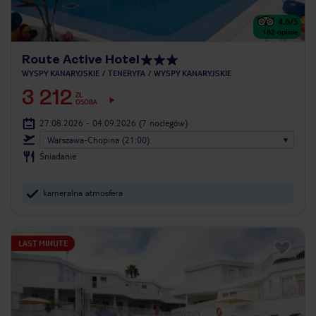
4.6
/5
182
opinie
Route Active Hotel
WYSPY KANARYJSKIE
TENERYFA
WYSPY KANARYJSKIE
3 212
ZŁ
OSOBA
27.08.2026 - 04.09.2026
(7 noclegów)
Warszawa-Chopina (21:00)
Śniadanie
kameralna atmosfera
LAST MINUTE