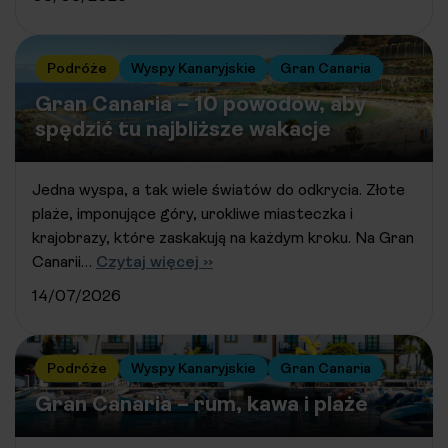
Podróże
Wyspy Kanaryjskie
Gran Canaria
Gran Canaria – 10 powodów, aby
spędzić tu najbliższe wakacje
Jedna wyspa, a tak wiele światów do odkrycia. Złote
plaże, imponujące góry, urokliwe miasteczka i
krajobrazy, które zaskakują na każdym kroku. Na Gran
Canarii…
Czytaj więcej ››
14/07/2026
Podróże
Wyspy Kanaryjskie
Gran Canaria
Gran Canaria – rum, kawa i plaże