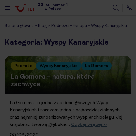
30
1
lat
|
numer
w Polsce
Strona główna
»
Blog
»
Podróże
»
Europa
»
Wyspy Kanaryjskie
Kategoria: Wyspy Kanaryjskie
Podróże
Wyspy Kanaryjskie
La Gomera
La Gomera – natura, która
zachwyca
La Gomera to jedna z siedmiu głównych Wysp
Kanaryjskich i zarazem jedna z najbardziej zielonych
oraz najmniej zurbanizowanych wysp archipelagu. Jej
krajobraz tworzą głębokie…
Czytaj więcej ››
05/08/2026