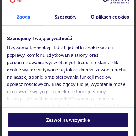
Zgoda
Szczegóły
O plikach cookies
Starsze wpisy »
Szanujemy Twoją prywatność
Używamy technologii takich jak pliki cookie w celu
Pobierz bezpłatną aplikację TUI
poprawy komfortu użytkowania strony oraz
Szybkie wyszukiwanie i przeglądanie ofert
personalizowania wyświetlanych treści i reklam. Pliki
Lista ulubionych ofert i możliwość ich udostępniania
cookie wykorzystywane są także do analizowania ruchu
Historia wyszukiwań i ostatnio oglądanych ofert
na naszej stronie oraz oferowania funkcji mediów
Kontakt z TUI i wszystkie informacje o Twojej rezerwacji w myTUI
społecznościowych. Brak zgody lub jej wycofanie może
negatywnie wpłynąć na niektóre funkcje strony.
Klikając „Zezwól na wszystkie” wyrażasz zgodę na
umieszczenie wszystkich plików cookie. Możesz jednak
personalizować swój wybór wchodząc w zakładkę
Zapisz się do newslettera
Zezwól na wszystkie
„Szczegóły”
IMIĘ*
Szczegółowe informacje o plikach cookie znajdziesz
w
polityce plików cookies
oraz
polityce prywatności
.