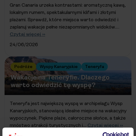
Gran Canaria urzeka kontrastami: aromatyczną kawą,
lokalnym rumem, spektakularnymi klifami i złotymi
plażami. Sprawdź, które miejsca warto odwiedzić i
zaplanuj wakacje pełne niezapomnianych widoków.…
Czytaj więcej ››
24/06/2026
Podróże
Wyspy Kanaryjskie
Teneryfa
Wakacje na Teneryfie. Dlaczego
warto odwiedzić tę wyspę?
Teneryfa jest największą wyspą w archipelagu Wysp
Kanaryjskich, stanowiącą idealne miejsce na wakacyjny
wypoczynek. Piękne plaże, całoroczne słońce, a także
mnóstwo atrakcji turystycznych i…
Czytaj więcej ››
18/06/2026