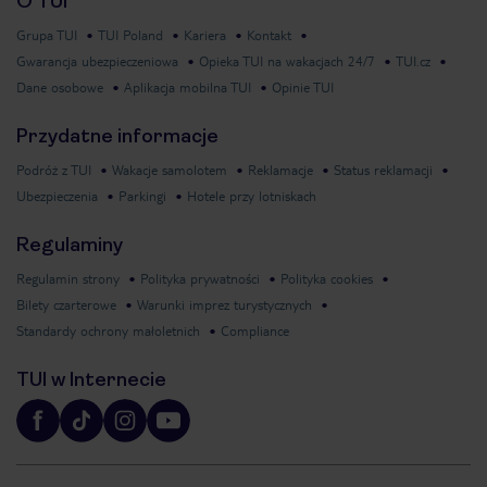
O TUI
Grupa TUI
TUI Poland
Kariera
Kontakt
Gwarancja ubezpieczeniowa
Opieka TUI na wakacjach 24/7
TUI.cz
Dane osobowe
Aplikacja mobilna TUI
Opinie TUI
Przydatne informacje
Podróż z TUI
Wakacje samolotem
Reklamacje
Status reklamacji
Ubezpieczenia
Parkingi
Hotele przy lotniskach
Regulaminy
Regulamin strony
Polityka prywatności
Polityka cookies
Bilety czarterowe
Warunki imprez turystycznych
Standardy ochrony małoletnich
Compliance
TUI w Internecie