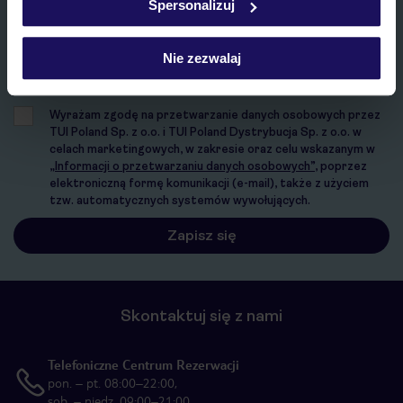
Spersonalizuj
E-MAIL*
Nie zezwalaj
Wyrażam zgodę na przetwarzanie danych osobowych przez
TUI Poland Sp. z o.o. i TUI Poland Dystrybucja Sp. z o.o. w
celach marketingowych, w zakresie oraz celu wskazanym w
„Informacji o przetwarzaniu danych osobowych”
, poprzez
elektroniczną formę komunikacji (e-mail), także z użyciem
tzw. automatycznych systemów wywołujących.
Skontaktuj się z nami
Telefoniczne Centrum Rezerwacji
pon. – pt. 08:00–22:00,
sob. – niedz. 09:00–21:00