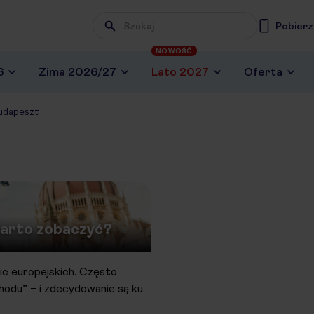
Pobierz
NOWOŚĆ
6
Zima 2026/27
Lato 2027
Oferta
udapeszt
warto zobaczyć?
lic europejskich. Często
hodu” – i zdecydowanie są ku