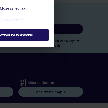
. Możesz jednak
ce prywatności
.
ezwól na wszystkie
ach marketingowych, w zakresie oraz celu wskazanym w
. automatycznych systemów wywołujących.
Biura stacjonarne
Znajdź na mapie