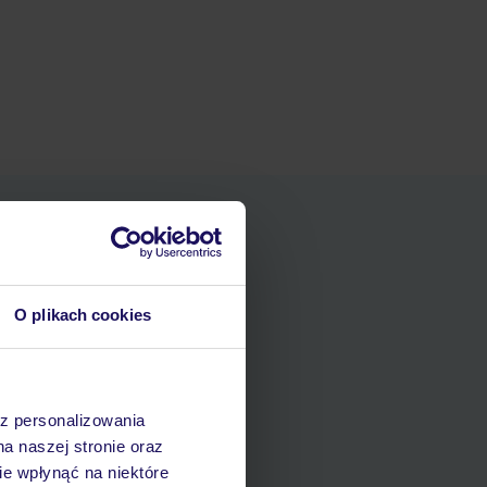
O plikach cookies
ania
zerwacji w myTUI
az personalizowania
na naszej stronie oraz
e wpłynąć na niektóre