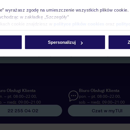
ie” wyrażasz zgodę na umieszczenie wszystkich plików cookie
wchodząc w zakładkę „Szczegóły”
ikach cookie znajdziesz w
polityce plików cookies
oraz
polity
E-MAIL*
Spersonalizuj
Z
 przez TUI Poland Sp. z o.o. i TUI Poland Dystrybucja Sp. z o.o. w cel
 poprzez elektroniczną formę komunikacji (e-mail), także z użyciem tzw
uro Obsługi Klienta
Biuro Obsługi Klienta
n. – pt. 08:00–22:00,
pon. – pt. 08:00–22:00,
b. – niedz. 09:00–21:00
sob. – niedz. 09:00–21:00
22 255 04 02
Czat w myTUI