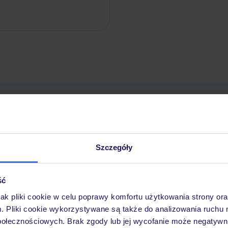
Pobierz bezpłatną aplikację TUI
Szczegóły
Szybkie wyszukiwanie i przeglądanie ofert
Lista ulubionych ofert i możliwość ich udostępni
Historia wyszukiwań i ostatnio oglądanych ofert
ść
Kontakt z TUI i wszystkie informacje o Twojej re
jak pliki cookie w celu poprawy komfortu użytkowania strony or
m. Pliki cookie wykorzystywane są także do analizowania ruchu 
połecznościowych. Brak zgody lub jej wycofanie może negatywni