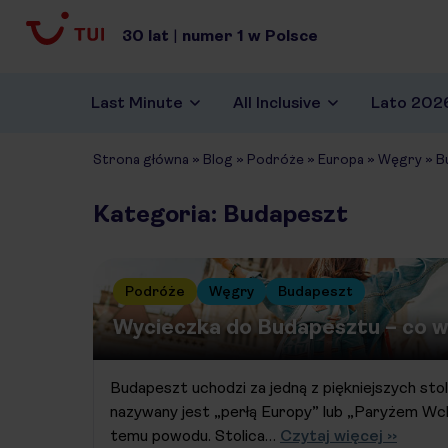
30
lat
|
numer
1
w Polsce
Last Minute
All Inclusive
Lato 202
Strona główna
»
Blog
»
Podróże
»
Europa
»
Węgry
»
B
Kategoria: Budapeszt
Podróże
Węgry
Budapeszt
Wycieczka do Budapesztu – co 
Budapeszt uchodzi za jedną z piękniejszych sto
nazywany jest „perłą Europy” lub „Paryżem Wc
temu powodu. Stolica…
Czytaj więcej ››