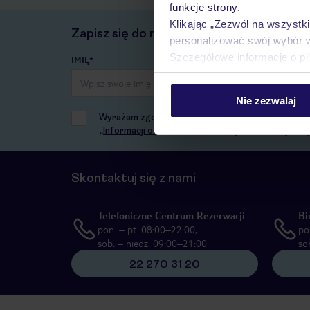
funkcje strony.
Klikając „Zezwól na wszystk
Zapisz się do newslettera
personalizować swój wybór 
Szczegółowe informacje o pl
IMIĘ*
Nie zezwalaj
Wyrażam zgodę na przetwarzanie danych osobowych
„Informacji o przetwarzaniu danych osobowych”
,
Skontaktuj się z nami
Telefoniczne Centrum Rezerwacji
Bi
pon. – pt. 08:00–22:00,
po
sob. – niedz. 09:00–21:00
so
22 270 31 20