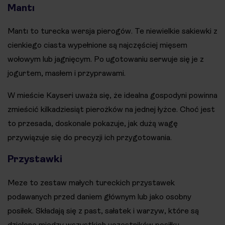
Mantı
Mantı to turecka wersja pierogów. Te niewielkie sakiewki z
cienkiego ciasta wypełnione są najczęściej mięsem
wołowym lub jagnięcym. Po ugotowaniu serwuje się je z
jogurtem, masłem i przyprawami.
W mieście Kayseri uważa się, że idealna gospodyni powinna
zmieścić kilkadziesiąt pierożków na jednej łyżce. Choć jest
to przesada, doskonale pokazuje, jak dużą wagę
przywiązuje się do precyzji ich przygotowania.
Przystawki
Meze to zestaw małych tureckich przystawek
podawanych przed daniem głównym lub jako osobny
posiłek. Składają się z past, sałatek i warzyw, które są
dzielone między wszystkich uczestników posiłku.