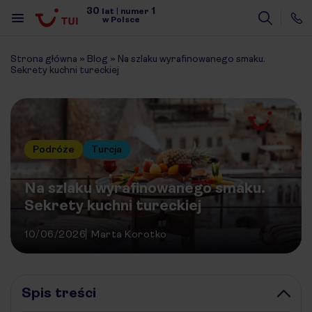
30
1
lat
|
numer
w Polsce
Strona główna
»
Blog
»
Na szlaku wyrafinowanego smaku.
Sekrety kuchni tureckiej
Podróże
Turcja
Na szlaku wyrafinowanego smaku.
Sekrety kuchni tureckiej
10/06/2026
Marta Korotko
Spis treści