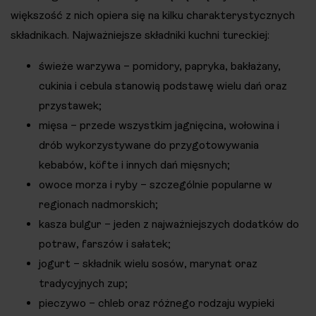
większość z nich opiera się na kilku charakterystycznych
składnikach. Najważniejsze składniki kuchni tureckiej:
świeże warzywa – pomidory, papryka, bakłażany,
cukinia i cebula stanowią podstawę wielu dań oraz
przystawek;
mięsa – przede wszystkim jagnięcina, wołowina i
drób wykorzystywane do przygotowywania
kebabów, köfte i innych dań mięsnych;
owoce morza i ryby – szczególnie popularne w
regionach nadmorskich;
kasza bulgur – jeden z najważniejszych dodatków do
potraw, farszów i sałatek;
jogurt – składnik wielu sosów, marynat oraz
tradycyjnych zup;
pieczywo – chleb oraz różnego rodzaju wypieki