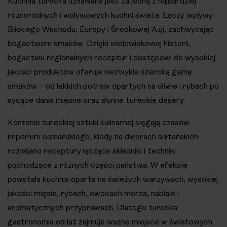
Kuchnia turecka uznawana jest za jedną z najbardziej
różnorodnych i wpływowych kuchni świata. Łączy wpływy
Bliskiego Wschodu, Europy i Środkowej Azji, zachwycając
bogactwem smaków. Dzięki wielowiekowej historii,
bogactwu regionalnych receptur i dostępowi do wysokiej
jakości produktów oferuje niezwykle szeroką gamę
smaków – od lekkich potraw opartych na oliwie i rybach po
sycące dania mięsne oraz słynne tureckie desery.
Korzenie tureckiej sztuki kulinarnej sięgają czasów
imperium osmańskiego, kiedy na dworach sułtańskich
rozwijano receptury łączące składniki i techniki
pochodzące z różnych części państwa. W efekcie
powstała kuchnia oparta na świeżych warzywach, wysokiej
jakości mięsie, rybach, owocach morza, nabiale i
aromatycznych przyprawach. Dlatego turecka
gastronomia od lat zajmuje ważne miejsce w światowych