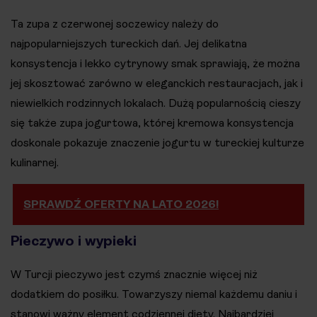
Ta zupa z czerwonej soczewicy należy do
najpopularniejszych tureckich dań. Jej delikatna
konsystencja i lekko cytrynowy smak sprawiają, że można
jej skosztować zarówno w eleganckich restauracjach, jak i
niewielkich rodzinnych lokalach. Dużą popularnością cieszy
się także zupa jogurtowa, której kremowa konsystencja
doskonale pokazuje znaczenie jogurtu w tureckiej kulturze
kulinarnej.
SPRAWDŹ OFERTY NA LATO 2026!
Pieczywo i wypieki
W Turcji pieczywo jest czymś znacznie więcej niż
dodatkiem do posiłku. Towarzyszy niemal każdemu daniu i
stanowi ważny element codziennej diety. Najbardziej