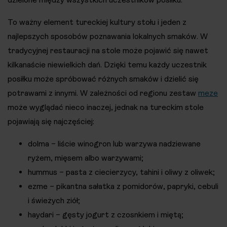
To ważny element tureckiej kultury stołu i jeden z
najlepszych sposobów poznawania lokalnych smaków. W
tradycyjnej restauracji na stole może pojawić się nawet
kilkanaście niewielkich dań. Dzięki temu każdy uczestnik
posiłku może spróbować różnych smaków i dzielić się
potrawami z innymi. W zależności od regionu zestaw
meze
może wyglądać nieco inaczej, jednak na tureckim stole
pojawiają się najczęściej:
dolma – liście winogron lub warzywa nadziewane
ryżem, mięsem albo warzywami;
hummus – pasta z ciecierzycy, tahini i oliwy z oliwek;
ezme – pikantna sałatka z pomidorów, papryki, cebuli
i świeżych ziół;
haydari – gęsty jogurt z czosnkiem i miętą;