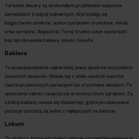
Tureckie desery są doskonałym przykładem wpływów
osmańskich tradycji kulinarnych. Wyróżniają się
bogactwem smaków, wykorzystaniem orzechów, miodu
oraz syropów. Wyjazd do Turcji trudno sobie wyobrazić
bez spróbowania baklavy, lokum i künefe.
Baklava
To prawdopodobnie najbardziej znany spośród wszystkich
tureckich deserów. Składa się z wielu cienkich warstw
ciasta przełożonych pistacjami lub orzechami włoskimi. Po
upieczeniu całość nasącza się aromatycznym syropem. Za
stolicę baklavy uważa się Gaziantep, gdzie produkowane
pistacje uchodzą za jedne z najlepszych na świecie.
Lokum
To słodycz, która od stuleci zajmuje szczególne miejsce w