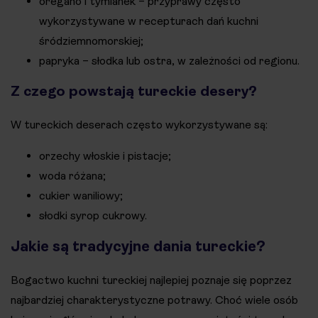
oregano i tymianek – przyprawy często
wykorzystywane w recepturach dań kuchni
śródziemnomorskiej;
papryka – słodka lub ostra, w zależności od regionu.
Z czego powstają tureckie desery?
W tureckich deserach często wykorzystywane są:
orzechy włoskie i pistacje;
woda różana;
cukier waniliowy;
słodki syrop cukrowy.
Jakie są tradycyjne dania tureckie?
Bogactwo kuchni tureckiej najlepiej poznaje się poprzez
najbardziej charakterystyczne potrawy. Choć wiele osób