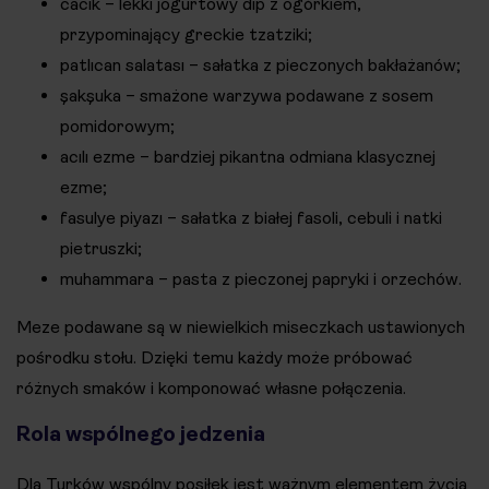
cacık – lekki jogurtowy dip z ogórkiem,
przypominający greckie tzatziki;
patlıcan salatası – sałatka z pieczonych bakłażanów;
şakşuka – smażone warzywa podawane z sosem
pomidorowym;
acılı ezme – bardziej pikantna odmiana klasycznej
ezme;
fasulye piyazı – sałatka z białej fasoli, cebuli i natki
pietruszki;
muhammara – pasta z pieczonej papryki i orzechów.
Meze podawane są w niewielkich miseczkach ustawionych
pośrodku stołu. Dzięki temu każdy może próbować
różnych smaków i komponować własne połączenia.
Rola wspólnego jedzenia
Dla Turków wspólny posiłek jest ważnym elementem życia