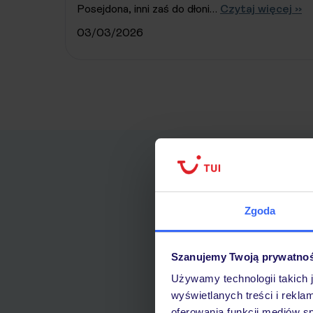
Posejdona, inni zaś do dłoni…
Czytaj więcej ››
03/03/2026
Zgoda
Szanujemy Twoją prywatno
Używamy technologii takich 
wyświetlanych treści i rekla
oferowania funkcji mediów s