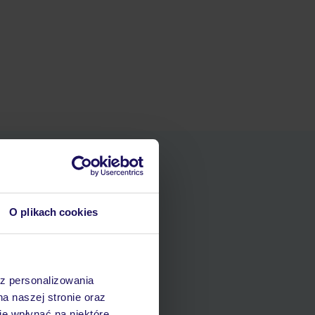
O plikach cookies
ania
az personalizowania
zerwacji w myTUI
na naszej stronie oraz
e wpłynąć na niektóre