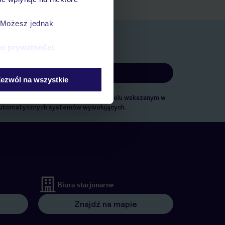
. Możesz jednak
ce prywatności
.
ezwól na wszystkie
ach marketingowych, w zakresie oraz celu wskazanym w
. automatycznych systemów wywołujących.
Biura stacjonarne
Znajdź na mapie