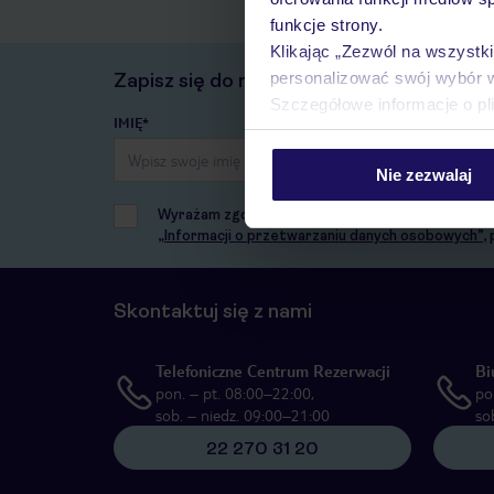
funkcje strony.
Klikając „Zezwól na wszystk
personalizować swój wybór 
Zapisz się do newslettera
Szczegółowe informacje o pl
IMIĘ*
Nie zezwalaj
Wyrażam zgodę na przetwarzanie danych osobowych
„Informacji o przetwarzaniu danych osobowych”
,
Skontaktuj się z nami
Telefoniczne Centrum Rezerwacji
Bi
pon. – pt. 08:00–22:00,
po
sob. – niedz. 09:00–21:00
so
22 270 31 20