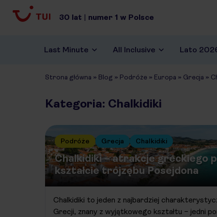
30
lat
|
numer
1
w Polsce
Last Minute
All Inclusive
Lato 202
Strona główna
»
Blog
»
Podróże
»
Europa
»
Grecja
»
Ch
Kategoria: Chalkidiki
Podróże
Grecja
Chalkidiki
Chalkidiki – atrakcje greckiego 
kształcie trójzębu Posejdona
Chalkidiki to jeden z najbardziej charakteryst
Grecji, znany z wyjątkowego kształtu – jedni p