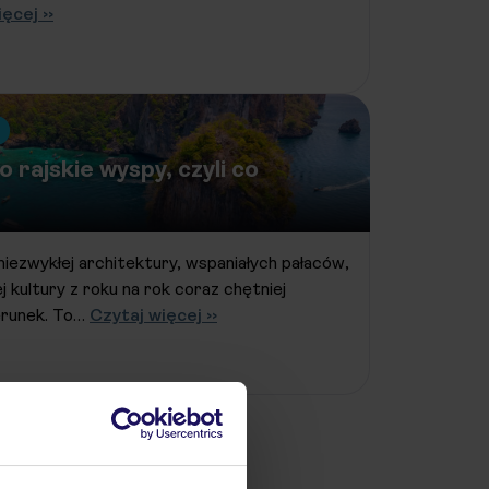
ęcej ››
 rajskie wyspy, czyli co
niezwykłej architektury, wspaniałych pałaców,
ej kultury z roku na rok coraz chętniej
ierunek. To…
Czytaj więcej ››