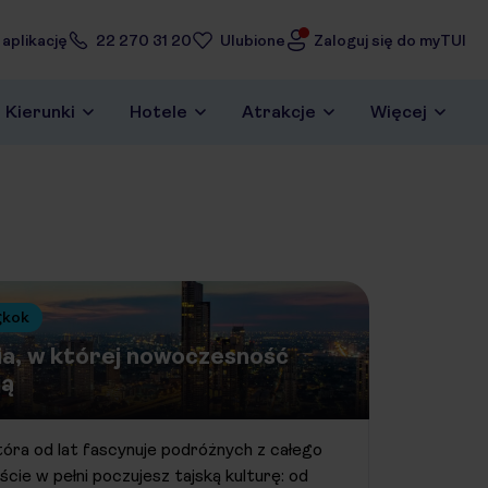
 aplikację
22 270 31 20
Ulubione
Zaloguj się do myTUI
Kierunki
Hotele
Atrakcje
Więcej
gkok
a, w której nowoczesność
ją
która od lat fascynuje podróżnych z całego
cie w pełni poczujesz tajską kulturę: od