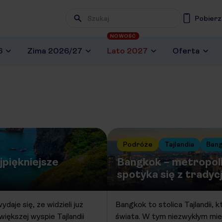
Pobierz
NOWOŚĆ
6
Zima 2026/27
Lato 2027
Oferta
Podróże
Tajlandia
Ban
jpiękniejsze
Bangkok – metropoli
spotyka się z tradyc
aje się, że widzieli już
Bangkok to stolica Tajlandii, 
iększej wyspie Tajlandii
świata. W tym niezwykłym mieś