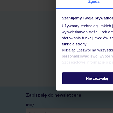
Zgoda
Szanujemy Twoją prywatno
Używamy technologii takich 
wyświetlanych treści i rekla
oferowania funkcji mediów s
funkcje strony.
Klikając „Zezwól na wszystk
personalizować swój wybór 
Szczegółowe informacje o pl
Nie zezwalaj
Zapisz się do newslettera
IMIĘ*