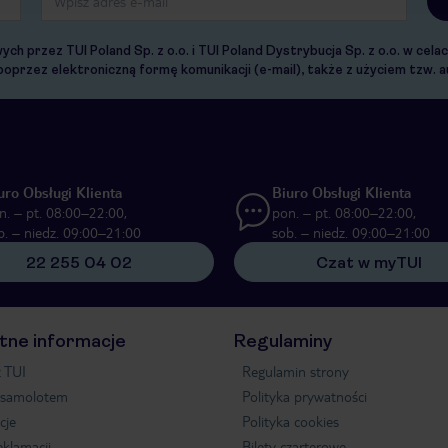
 przez TUI Poland Sp. z o.o. i TUI Poland Dystrybucja Sp. z o.o. w cel
 poprzez elektroniczną formę komunikacji (e-mail), także z użyciem tzw
uro Obsługi Klienta
Biuro Obsługi Klienta
n. – pt. 08:00–22:00,
pon. – pt. 08:00–22:00,
b. – niedz. 09:00–21:00
sob. – niedz. 09:00–21:00
22 255 04 02
Czat w myTUI
tne informacje
Regulaminy
 TUI
Regulamin strony
 samolotem
Polityka prywatności
cje
Polityka cookies
eklamacji
Bilety czarterowe