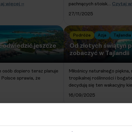
aj więcej ››
pachnących stoisk…
Czytaj wi
27/11/2025
Podróże
Azja
Tajlandia
z odwiedzić jeszcze
Od złotych świątyń po
zobaczyć w Tajlandii
e osób dopiero teraz planuje
Miłośnicy naturalnego piękna, 
 Polsce sprawia, że
tropikalnej roślinności i bogat
decydują się ten wakacyjny k
16/09/2025
Starsze wpisy »