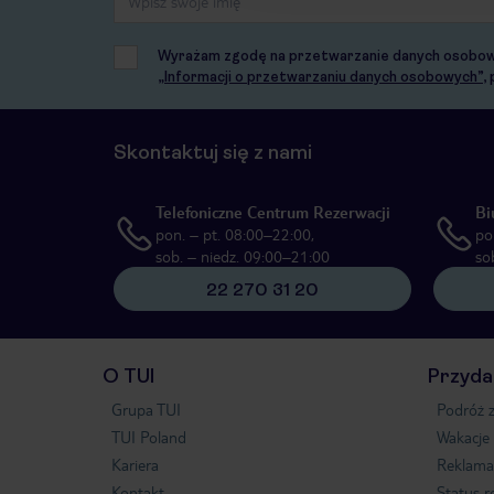
Wyrażam zgodę na przetwarzanie danych osobowych
„Informacji o przetwarzaniu danych osobowych”
,
Skontaktuj się z nami
Telefoniczne Centrum Rezerwacji
Bi
pon. – pt. 08:00–22:00,
po
sob. – niedz. 09:00–21:00
so
22 270 31 20
O TUI
Przyda
Grupa TUI
Podróż z
TUI Poland
Wakacje
Kariera
Reklama
Kontakt
Status r