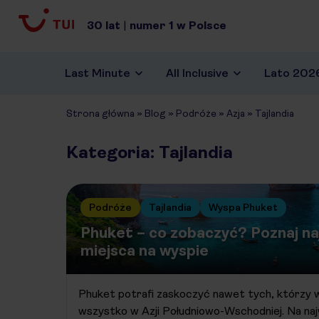
30
lat
|
numer
1
w Polsce
Last Minute
All Inclusive
Lato 202
Strona główna
»
Blog
»
Podróże
»
Azja
»
Tajlandia
Kategoria: Tajlandia
Podróże
Tajlandia
Wyspa Phuket
Phuket – co zobaczyć? Poznaj na
miejsca na wyspie
Phuket potrafi zaskoczyć nawet tych, którzy wyd
wszystko w Azji Południowo-Wschodniej. Na najw