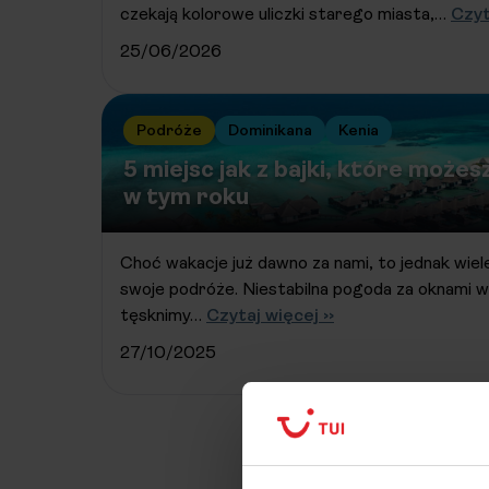
czekają kolorowe uliczki starego miasta,…
Czyt
25/06/2026
Podróże
Dominikana
Kenia
5 miejsc jak z bajki, które możes
w tym roku
Choć wakacje już dawno za nami, to jednak wiel
swoje podróże. Niestabilna pogoda za oknami w
tęsknimy…
Czytaj więcej ››
27/10/2025