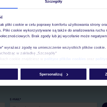
Szczegóły
ść
jak pliki cookie w celu poprawy komfortu użytkowania strony or
m. Pliki cookie wykorzystywane są także do analizowania ruchu 
połecznościowych. Brak zgody lub jej wycofanie może negatywni
Pobierz bezpłatną aplikację TUI
Szybkie wyszukiwanie i przeglądanie ofert
ie” wyrażasz zgodę na umieszczenie wszystkich plików cookie
Lista ulubionych ofert i możliwość ich udostępni
wchodząc w zakładkę „Szczegóły”
Historia wyszukiwań i ostatnio oglądanych ofert
ikach cookie znajdziesz w
polityce plików cookies
oraz
polity
Kontakt z TUI i wszystkie informacje o Twojej re
Spersonalizuj
Z
E-MAIL*