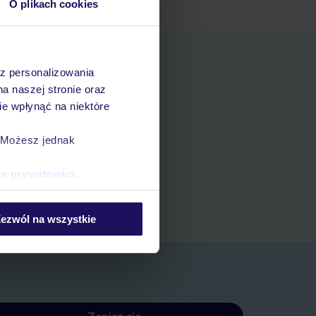
O plikach cookies
az personalizowania
na naszej stronie oraz
e wpłynąć na niektóre
. Możesz jednak
ania
ce prywatności
.
zerwacji w myTUI
ezwól na wszystkie