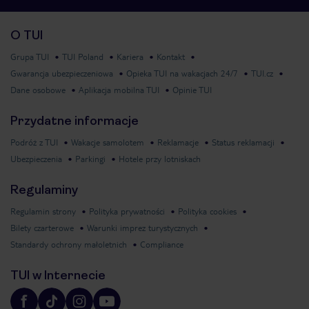
O TUI
Grupa TUI
TUI Poland
Kariera
Kontakt
Gwarancja ubezpieczeniowa
Opieka TUI na wakacjach 24/7
TUI.cz
Dane osobowe
Aplikacja mobilna TUI
Opinie TUI
Przydatne informacje
Podróż z TUI
Wakacje samolotem
Reklamacje
Status reklamacji
Ubezpieczenia
Parkingi
Hotele przy lotniskach
Regulaminy
Regulamin strony
Polityka prywatności
Polityka cookies
Bilety czarterowe
Warunki imprez turystycznych
Standardy ochrony małoletnich
Compliance
TUI w Internecie