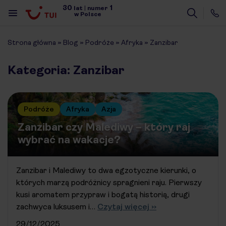
30
1
lat
|
numer
w Polsce
Strona główna
»
Blog
»
Podróże
»
Afryka
»
Zanzibar
Kategoria: Zanzibar
Podróże
Afryka
Azja
Zanzibar czy Malediwy – który raj
wybrać na wakacje?
Zanzibar i Malediwy to dwa egzotyczne kierunki, o
których marzą podróżnicy spragnieni raju. Pierwszy
kusi aromatem przypraw i bogatą historią, drugi
zachwyca luksusem i…
Czytaj więcej ››
29/12/2025