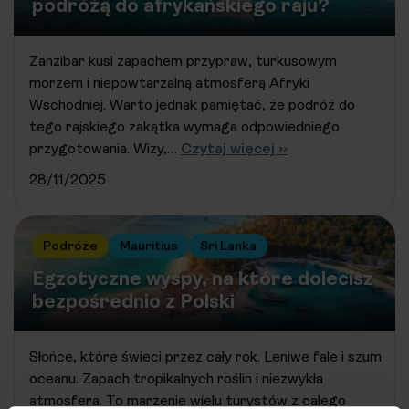
podróżą do afrykańskiego raju?
Zanzibar kusi zapachem przypraw, turkusowym
morzem i niepowtarzalną atmosferą Afryki
Wschodniej. Warto jednak pamiętać, że podróż do
tego rajskiego zakątka wymaga odpowiedniego
przygotowania. Wizy,…
Czytaj więcej ››
28/11/2025
Podróże
Mauritius
Sri Lanka
Egzotyczne wyspy, na które dolecisz
bezpośrednio z Polski
Słońce, które świeci przez cały rok. Leniwe fale i szum
oceanu. Zapach tropikalnych roślin i niezwykła
atmosfera. To marzenie wielu turystów z całego