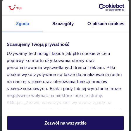
świata.…
Czytaj więcej ››
20/11/2025
Zgoda
Szczegóły
O plikach cookies
Starsze wpisy »
Szanujemy Twoją prywatność
Używamy technologii takich jak pliki cookie w celu
poprawy komfortu użytkowania strony oraz
Pobierz bezpłatną aplikację TUI
personalizowania wyświetlanych treści i reklam. Pliki
Szybkie wyszukiwanie i przeglądanie ofert
cookie wykorzystywane są także do analizowania ruchu
Lista ulubionych ofert i możliwość ich udostępniania
na naszej stronie oraz oferowania funkcji mediów
Historia wyszukiwań i ostatnio oglądanych ofert
społecznościowych. Brak zgody lub jej wycofanie może
Kontakt z TUI i wszystkie informacje o Twojej rezerwacji w myTUI
negatywnie wpłynąć na niektóre funkcje strony.
Klikając „Zezwól na wszystkie” wyrażasz zgodę na
umieszczenie wszystkich plików cookie. Możesz jednak
personalizować swój wybór wchodząc w zakładkę
Zezwól na wszystkie
„Szczegóły”
Zapisz się do newslettera
Szczegółowe informacje o plikach cookie znajdziesz