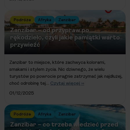
Podróże
Afryka
Zanzibar
Zanzibar – od przypraw po
rękodzieło, czyli jakie pamiątki warto
przywieźć
Zanzibar to miejsce, które zachwyca kolorami,
smakami i stylem życia. Nic dziwnego, że wielu
turystów po powrocie pragnie zatrzymać jak najdłużej,
choć odrobinę tej…
Czytaj więcej ››
01/12/2025
Podróże
Afryka
Zanzibar
Zanzibar – co trzeba wiedzieć przed