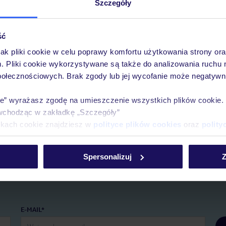
Szczegóły
ść
jak pliki cookie w celu poprawy komfortu użytkowania strony or
m. Pliki cookie wykorzystywane są także do analizowania ruchu 
połecznościowych. Brak zgody lub jej wycofanie może negatywni
Pobierz bezpłatną aplikację TUI
Szybkie wyszukiwanie i przeglądanie ofert
ie” wyrażasz zgodę na umieszczenie wszystkich plików cookie
Lista ulubionych ofert i możliwość ich udostępni
wchodząc w zakładkę „Szczegóły”
Historia wyszukiwań i ostatnio oglądanych ofert
ikach cookie znajdziesz w
polityce plików cookies
oraz
polity
Kontakt z TUI i wszystkie informacje o Twojej re
Spersonalizuj
Z
E-MAIL*