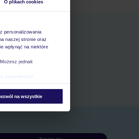
O plikach cookies
az personalizowania
na naszej stronie oraz
e wpłynąć na niektóre
. Możesz jednak
ania
ce prywatności
.
zerwacji w myTUI
ezwól na wszystkie