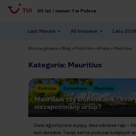
30
lat
|
numer
1
w Polsce
Last Minute
All Inclusive
Lato 202
Strona główna
»
Blog
»
Podróże
»
Afryka
»
Mauritius
Kategoria: Mauritius
Podróże
Dominikana
Mauritius
Mauritius czy Dominikana – któr
niezapomniany urlop?
Dwie egzotyczne wyspy, dwa odcienie raju – Mau
nich skradnie Twoje serce podczas kolejnych wa