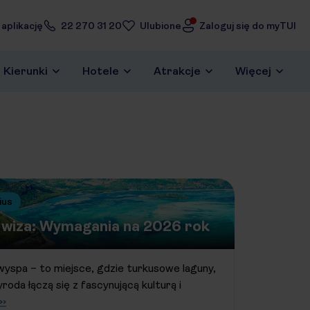
 aplikację
22 270 31 20
Ulubione
Zaloguj się do myTUI
Kierunki
Hotele
Atrakcje
Więcej
ius
i wiza: Wymagania na 2026 rok
 wyspa – to miejsce, gdzie turkusowe laguny,
roda łączą się z fascynującą kulturą i
››