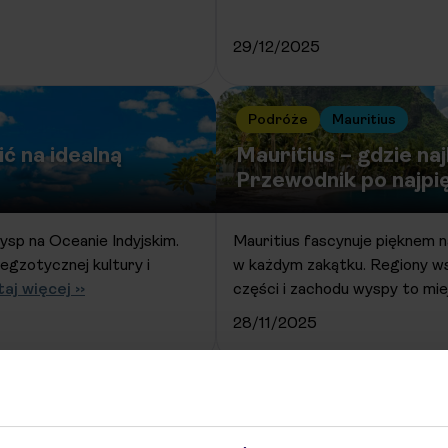
29/12/2025
Podróże
Mauritius
ić na idealną
Mauritius – gdzie na
Przewodnik po najpi
ysp na Oceanie Indyjskim.
Mauritius fascynuje pięknem 
egzotycznej kultury i
w każdym zakątku. Regiony w
aj więcej ››
części i zachodu wyspy to mie
28/11/2025
Starsze wpisy »