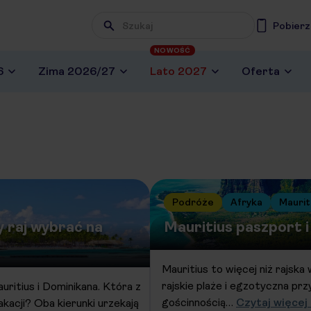
Pobierz
NOWOŚĆ
6
Zima 2026/27
Lato 2027
Oferta
Podróże
Afryka
Maurit
y raj wybrać na
Mauritius paszport 
Mauritius to więcej niż rajska
rajskie plaże i egzotyczna przy
ritius i Dominikana. Która z
gościnnością…
Czytaj więcej 
kacji? Oba kierunki urzekają