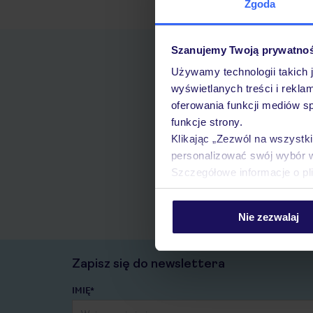
Zgoda
Szanujemy Twoją prywatno
Używamy technologii takich 
wyświetlanych treści i rekla
oferowania funkcji mediów s
funkcje strony.
Klikając „Zezwól na wszystk
personalizować swój wybór 
Szczegółowe informacje o pl
Nie zezwalaj
Zapisz się do newslettera
IMIĘ*