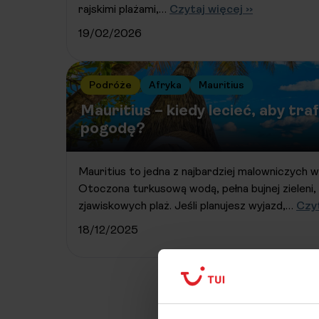
rajskimi plażami,…
Czytaj więcej ››
19/02/2026
Podróże
Afryka
Mauritius
Mauritius – kiedy lecieć, aby traf
pogodę?
Mauritius to jedna z najbardziej malowniczych w
Otoczona turkusową wodą, pełna bujnej zieleni, 
zjawiskowych plaż. Jeśli planujesz wyjazd,…
Czyt
18/12/2025