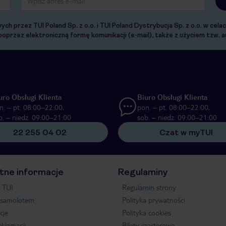
 przez TUI Poland Sp. z o.o. i TUI Poland Dystrybucja Sp. z o.o. w cel
 poprzez elektroniczną formę komunikacji (e-mail), także z użyciem tzw
uro Obsługi Klienta
Biuro Obsługi Klienta
n. – pt. 08:00–22:00,
pon. – pt. 08:00–22:00,
b. – niedz. 09:00–21:00
sob. – niedz. 09:00–21:00
22 255 04 02
Czat w myTUI
tne informacje
Regulaminy
 TUI
Regulamin strony
 samolotem
Polityka prywatności
cje
Polityka cookies
eklamacji
Bilety czarterowe