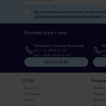
Wyrażam zgodę na przetwarzanie danych osobowych
„Informacji o przetwarzaniu danych osobowych”
,
Skontaktuj się z nami
Telefoniczne Centrum Rezerwacji
Bi
pon. – pt. 08:00–22:00,
po
sob. – niedz. 09:00–21:00
so
22 270 31 20
O TUI
Przyda
Grupa TUI
Podróż z
TUI Poland
Wakacje
Kariera
Reklama
Kontakt
Status r