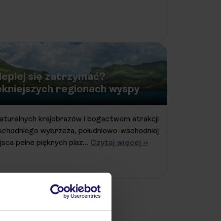
jlepiej się zatrzymać?
ękniejszych regionach wyspy
naturalnych krajobrazów i bogactwem atrakcji
schodniego wybrzeża, południowo-wschodniej
jsca pełne pięknych plaż…
Czytaj więcej ››