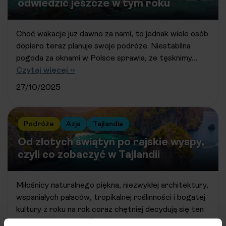
odwiedzić jeszcze w tym roku
Choć wakacje już dawno za nami, to jednak wiele osób
dopiero teraz planuje swoje podróże. Niestabilna
pogoda za oknami w Polsce sprawia, że tęsknimy…
Czytaj więcej ››
27/10/2025
Podróże
Azja
Tajlandia
Od złotych świątyń po rajskie wyspy,
czyli co zobaczyć w Tajlandii
Miłośnicy naturalnego piękna, niezwykłej architektury,
wspaniałych pałaców, tropikalnej roślinności i bogatej
kultury z roku na rok coraz chętniej decydują się ten
wakacyjny kierunek. To…
Czytaj więcej ››