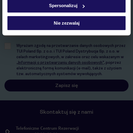
w
polityce plików cookies
oraz
polityce prywatności
.
Spersonalizuj
E-MAIL*
Nie zezwalaj
Wyrażam zgodę na przetwarzanie danych osobowych przez
TUI Poland Sp. z o.o. i TUI Poland Dystrybucja Sp. z o.o. w
celach marketingowych, w zakresie oraz celu wskazanym w
„Informacji o przetwarzaniu danych osobowych”
, poprzez
elektroniczną formę komunikacji (e-mail), także z użyciem
tzw. automatycznych systemów wywołujących.
Skontaktuj się z nami
Telefoniczne Centrum Rezerwacji