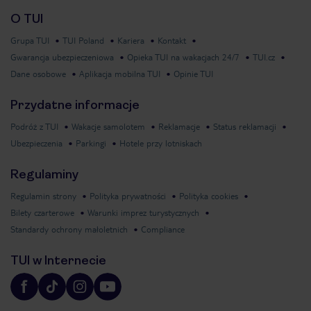
O TUI
Grupa TUI
TUI Poland
Kariera
Kontakt
Gwarancja ubezpieczeniowa
Opieka TUI na wakacjach 24/7
TUI.cz
Dane osobowe
Aplikacja mobilna TUI
Opinie TUI
Przydatne informacje
Podróż z TUI
Wakacje samolotem
Reklamacje
Status reklamacji
Ubezpieczenia
Parkingi
Hotele przy lotniskach
Regulaminy
Regulamin strony
Polityka prywatności
Polityka cookies
Bilety czarterowe
Warunki imprez turystycznych
Standardy ochrony małoletnich
Compliance
TUI w Internecie