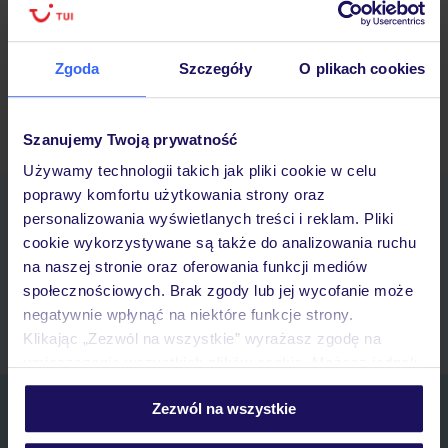
16/09/2025
Zgoda
Szczegóły
O plikach cookies
Starsze wpisy »
Szanujemy Twoją prywatność
Używamy technologii takich jak pliki cookie w celu
poprawy komfortu użytkowania strony oraz
Pobierz bezpłatną aplikację TUI
personalizowania wyświetlanych treści i reklam. Pliki
Szybkie wyszukiwanie i przeglądanie ofert
cookie wykorzystywane są także do analizowania ruchu
Lista ulubionych ofert i możliwość ich udostępniania
na naszej stronie oraz oferowania funkcji mediów
Historia wyszukiwań i ostatnio oglądanych ofert
społecznościowych. Brak zgody lub jej wycofanie może
Kontakt z TUI i wszystkie informacje o Twojej rezerwacji w myTUI
negatywnie wpłynąć na niektóre funkcje strony.
Klikając „Zezwól na wszystkie” wyrażasz zgodę na
umieszczenie wszystkich plików cookie. Możesz jednak
personalizować swój wybór wchodząc w zakładkę
Zapisz się do newslettera
Zezwól na wszystkie
„Szczegóły”
Szczegółowe informacje o plikach cookie znajdziesz
IMIĘ*