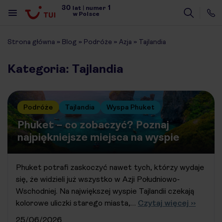
30
1
lat
|
numer
w Polsce
Strona główna
»
Blog
»
Podróże
»
Azja
»
Tajlandia
Kategoria: Tajlandia
Podróże
Tajlandia
Wyspa Phuket
Phuket – co zobaczyć? Poznaj
najpiękniejsze miejsca na wyspie
Phuket potrafi zaskoczyć nawet tych, którzy wydaje
się, że widzieli już wszystko w Azji Południowo-
Wschodniej. Na największej wyspie Tajlandii czekają
kolorowe uliczki starego miasta,…
Czytaj więcej ››
25/06/2026