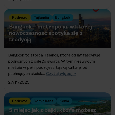
Podróże
Tajlandia
Bangkok
Bangkok – metropolia, w której
nowoczesność spotyka się z
tradycją
Bangkok to stolica Tajlandii, która od lat fascynuje
podróżnych z całego świata. W tym niezwykłym
mieście w pełni poczujesz tajską kulturę: od
pachnących stoisk…
Czytaj więcej ››
27/11/2025
Podróże
Dominikana
Kenia
5 miejsc jak z bajki, które możesz