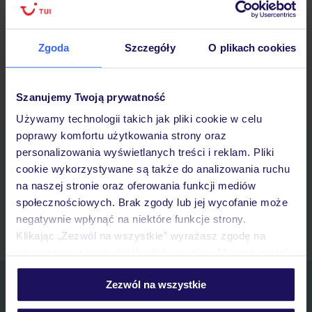
16/09/2025
Zgoda
Szczegóły
O plikach cookies
Starsze wpisy »
Szanujemy Twoją prywatność
Używamy technologii takich jak pliki cookie w celu
poprawy komfortu użytkowania strony oraz
Pobierz bezpłatną aplikację TUI
personalizowania wyświetlanych treści i reklam. Pliki
Szybkie wyszukiwanie i przeglądanie ofert
cookie wykorzystywane są także do analizowania ruchu
Lista ulubionych ofert i możliwość ich udostępniania
na naszej stronie oraz oferowania funkcji mediów
Historia wyszukiwań i ostatnio oglądanych ofert
społecznościowych. Brak zgody lub jej wycofanie może
Kontakt z TUI i wszystkie informacje o Twojej rezerwacji w myTUI
negatywnie wpłynąć na niektóre funkcje strony.
Klikając „Zezwól na wszystkie” wyrażasz zgodę na
umieszczenie wszystkich plików cookie. Możesz jednak
personalizować swój wybór wchodząc w zakładkę
Zapisz się do newslettera
Zezwól na wszystkie
„Szczegóły”
Szczegółowe informacje o plikach cookie znajdziesz
IMIĘ*