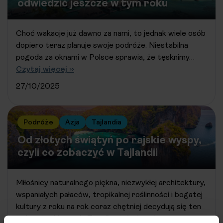
odwiedzić jeszcze w tym roku
Choć wakacje już dawno za nami, to jednak wiele osób
dopiero teraz planuje swoje podróże. Niestabilna
pogoda za oknami w Polsce sprawia, że tęsknimy…
Czytaj więcej ››
27/10/2025
Podróże
Azja
Tajlandia
Od złotych świątyń po rajskie wyspy,
czyli co zobaczyć w Tajlandii
Miłośnicy naturalnego piękna, niezwykłej architektury,
wspaniałych pałaców, tropikalnej roślinności i bogatej
kultury z roku na rok coraz chętniej decydują się ten
wakacyjny kierunek. To…
Czytaj więcej ››