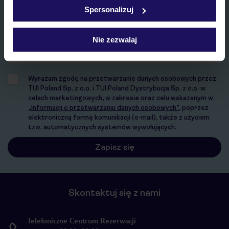
w
polityce plików cookies
oraz
polityce prywatności
.
Spersonalizuj
E-MAIL*
Nie zezwalaj
Wyrażam zgodę na przetwarzanie danych osobowych przez
TUI Poland Sp. z o.o. i TUI Poland Dystrybucja Sp. z o.o. w
celach marketingowych, w zakresie oraz celu wskazanym w
„Informacji o przetwarzaniu danych osobowych”
, poprzez
elektroniczną formę komunikacji (e-mail), także z użyciem
tzw. automatycznych systemów wywołujących.
Skontaktuj się z nami
Telefoniczne Centrum Rezerwacji