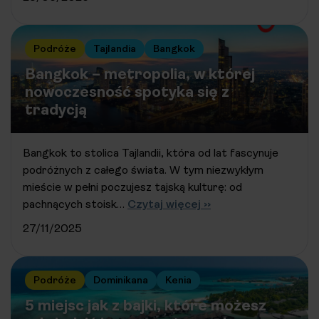
Podróże
Tajlandia
Bangkok
Bangkok – metropolia, w której
nowoczesność spotyka się z
tradycją
Bangkok to stolica Tajlandii, która od lat fascynuje
podróżnych z całego świata. W tym niezwykłym
mieście w pełni poczujesz tajską kulturę: od
pachnących stoisk…
Czytaj więcej ››
27/11/2025
Podróże
Dominikana
Kenia
5 miejsc jak z bajki, które możesz