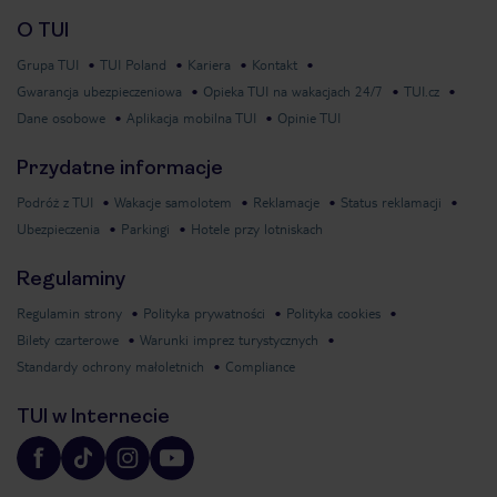
O TUI
Grupa TUI
TUI Poland
Kariera
Kontakt
Gwarancja ubezpieczeniowa
Opieka TUI na wakacjach 24/7
TUI.cz
Dane osobowe
Aplikacja mobilna TUI
Opinie TUI
Przydatne informacje
Podróż z TUI
Wakacje samolotem
Reklamacje
Status reklamacji
Ubezpieczenia
Parkingi
Hotele przy lotniskach
Regulaminy
Regulamin strony
Polityka prywatności
Polityka cookies
Bilety czarterowe
Warunki imprez turystycznych
Standardy ochrony małoletnich
Compliance
TUI w Internecie