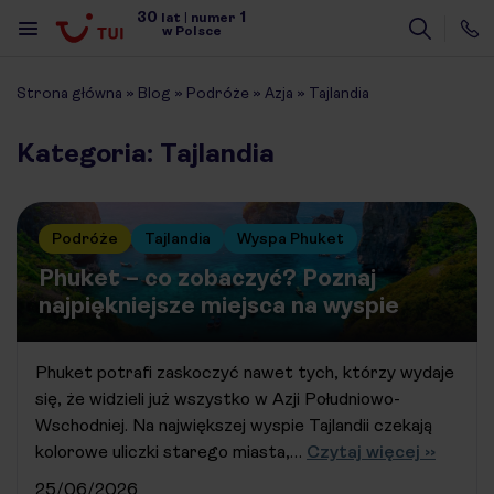
30
1
lat
|
numer
w Polsce
Strona główna
»
Blog
»
Podróże
»
Azja
»
Tajlandia
Kategoria: Tajlandia
Podróże
Tajlandia
Wyspa Phuket
Phuket – co zobaczyć? Poznaj
najpiękniejsze miejsca na wyspie
Phuket potrafi zaskoczyć nawet tych, którzy wydaje
się, że widzieli już wszystko w Azji Południowo-
Wschodniej. Na największej wyspie Tajlandii czekają
kolorowe uliczki starego miasta,…
Czytaj więcej ››
25/06/2026