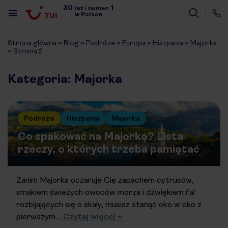
30
1
lat
|
numer
w Polsce
Strona główna
»
Blog
»
Podróże
»
Europa
»
Hiszpania
»
Majorka
»
Strona 2
Kategoria: Majorka
Podróże
Hiszpania
Majorka
Co spakować na Majorkę? Lista
rzeczy, o których trzeba pamiętać
Zanim Majorka oczaruje Cię zapachem cytrusów,
smakiem świeżych owoców morza i dźwiękiem fal
rozbijających się o skały, musisz stanąć oko w oko z
pierwszym…
Czytaj więcej ››