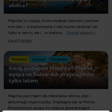
słońca?
Majorka to wyspa, która smakuje słońcem i pachnie
morzem – a wspomnienia z niej można zamknąć nie
tylko w sercu, ale i… w walizce.…
Czytaj więcej ››
03/07/2025
Podróże
Europa
Hiszpania
Kiedy jechać na Majorkę? Piękna
wyspa na Balearach przyciąga nie
tylko latem
Majorka jest rajem dla miłośników słońca, plaż i
aktywnego wypoczynku. Znajdująca się na Morzu
Śródziemnym wyspa to miejsce gwarantujące