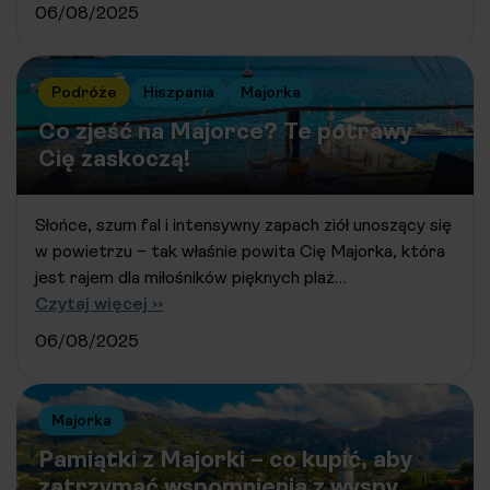
06/08/2025
Podróże
Hiszpania
Majorka
Co zjeść na Majorce? Te potrawy
Cię zaskoczą!
Słońce, szum fal i intensywny zapach ziół unoszący się
w powietrzu – tak właśnie powita Cię Majorka, która
jest rajem dla miłośników pięknych plaż…
Czytaj więcej ››
06/08/2025
Majorka
Pamiątki z Majorki – co kupić, aby
zatrzymać wspomnienia z wyspy