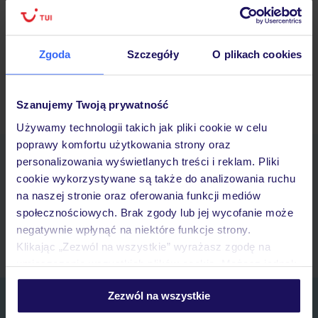
różnorodne atrakcje przez cały rok,…
Czytaj więcej ››
08/06/2024
Zgoda
Szczegóły
O plikach cookies
« Nowsze wpisy
/
Starsze wpisy »
Szanujemy Twoją prywatność
Używamy technologii takich jak pliki cookie w celu
poprawy komfortu użytkowania strony oraz
Pobierz bezpłatną aplikację TUI
personalizowania wyświetlanych treści i reklam. Pliki
Szybkie wyszukiwanie i przeglądanie ofert
cookie wykorzystywane są także do analizowania ruchu
Lista ulubionych ofert i możliwość ich udostępniania
na naszej stronie oraz oferowania funkcji mediów
Historia wyszukiwań i ostatnio oglądanych ofert
społecznościowych. Brak zgody lub jej wycofanie może
Kontakt z TUI i wszystkie informacje o Twojej rezerwacji w myTUI
negatywnie wpłynąć na niektóre funkcje strony.
Klikając „Zezwól na wszystkie” wyrażasz zgodę na
umieszczenie wszystkich plików cookie. Możesz jednak
personalizować swój wybór wchodząc w zakładkę
Zezwól na wszystkie
„Szczegóły”
Zapisz się do newslettera
Szczegółowe informacje o plikach cookie znajdziesz