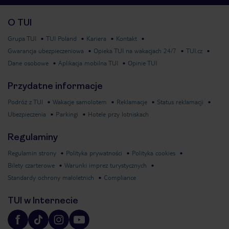
O TUI
Grupa TUI
TUI Poland
Kariera
Kontakt
Gwarancja ubezpieczeniowa
Opieka TUI na wakacjach 24/7
TUI.cz
Dane osobowe
Aplikacja mobilna TUI
Opinie TUI
Przydatne informacje
Podróż z TUI
Wakacje samolotem
Reklamacje
Status reklamacji
Ubezpieczenia
Parkingi
Hotele przy lotniskach
Regulaminy
Regulamin strony
Polityka prywatności
Polityka cookies
Bilety czarterowe
Warunki imprez turystycznych
Standardy ochrony małoletnich
Compliance
TUI w Internecie