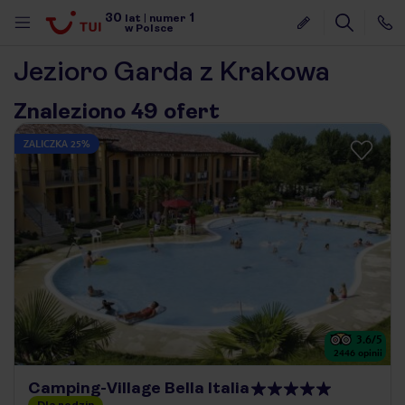
30
1
lat
|
numer
w Polsce
Jezioro Garda z Krakowa
Znaleziono 49 ofert
ZALICZKA 25%
3.6
/5
2446
opinii
nute
Camping-Village Bella Italia
Dla rodzin