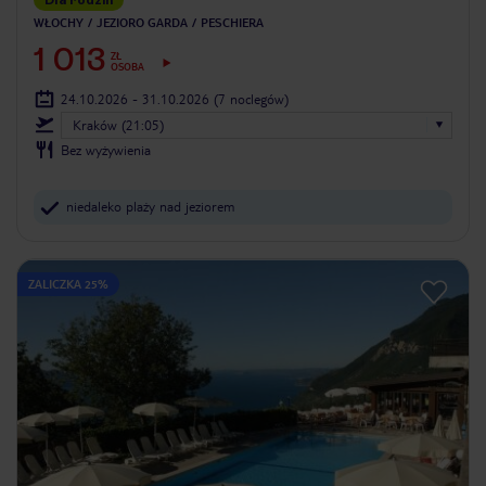
WŁOCHY
JEZIORO GARDA
PESCHIERA
1 013
ZŁ
OSOBA
24.10.2026 - 31.10.2026
(7 noclegów)
Kraków (21:05)
Bez wyżywienia
niedaleko plaży nad jeziorem
ZALICZKA 25%