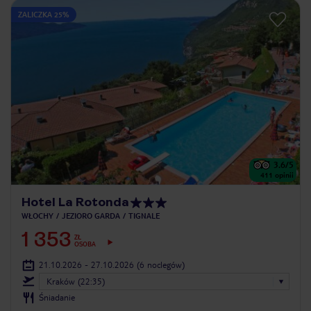
ZALICZKA 25%
3.6
/5
411
opinii
Hotel La Rotonda
WŁOCHY
JEZIORO GARDA
TIGNALE
1 353
ZŁ
OSOBA
21.10.2026 - 27.10.2026
(6 noclegów)
Kraków (22:35)
Śniadanie