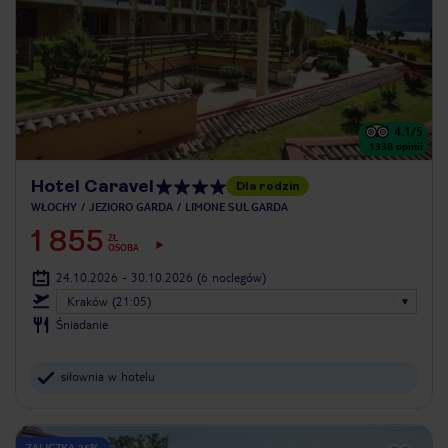
4.1
/5
1338
opinii
Hotel Caravel
Dla rodzin
WŁOCHY
JEZIORO GARDA
LIMONE SUL GARDA
1 855
ZŁ
OSOBA
24.10.2026 - 30.10.2026
(6 noclegów)
Kraków (21:05)
Śniadanie
siłownia w hotelu
ZALICZKA 25%