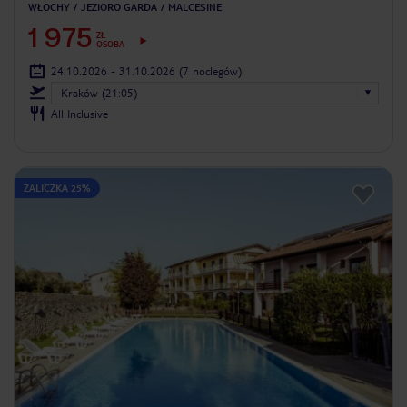
WŁOCHY
JEZIORO GARDA
MALCESINE
1 975
ZŁ
OSOBA
24.10.2026 - 31.10.2026
(7 noclegów)
Kraków (21:05)
All Inclusive
ZALICZKA 25%