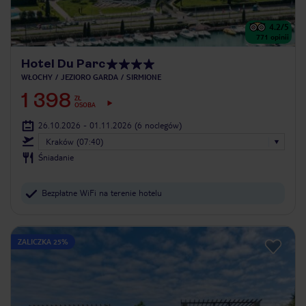
4.2
/5
771
opinii
Hotel Du Parc
WŁOCHY
JEZIORO GARDA
SIRMIONE
1 398
ZŁ
OSOBA
26.10.2026 - 01.11.2026
(6 noclegów)
Kraków (07:40)
Śniadanie
Bezpłatne WiFi na terenie hotelu
ZALICZKA 25%