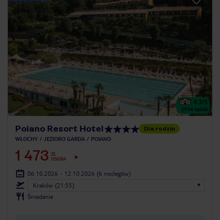
4.3
/5
2914
opinii
Poiano Resort Hotel
Dla rodzin
WŁOCHY
JEZIORO GARDA
POIANO
1 473
ZŁ
OSOBA
06.10.2026 - 12.10.2026
(6 noclegów)
Kraków (21:55)
Śniadanie