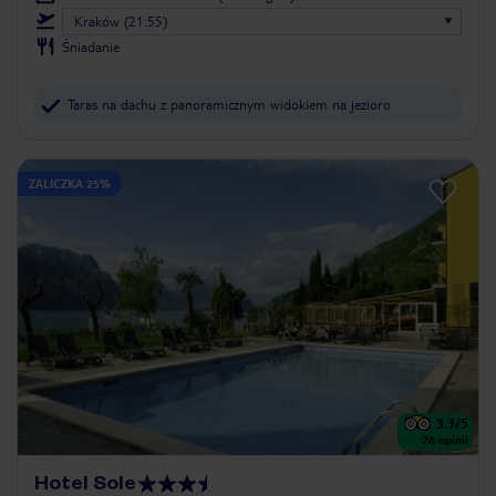
Kraków (21:55)
Śniadanie
Taras na dachu z panoramicznym widokiem na jezioro
ZALICZKA 25%
3.3
/5
76
opinii
Hotel Sole