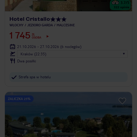
3.7
/5
322
opinie
Hotel Cristallo
WŁOCHY
JEZIORO GARDA
MALCESINE
1 745
ZŁ
OSOBA
21.10.2026 - 27.10.2026
(6 noclegów)
Kraków (22:35)
Dwa posiłki
Strefa spa w hotelu
ZALICZKA 25%