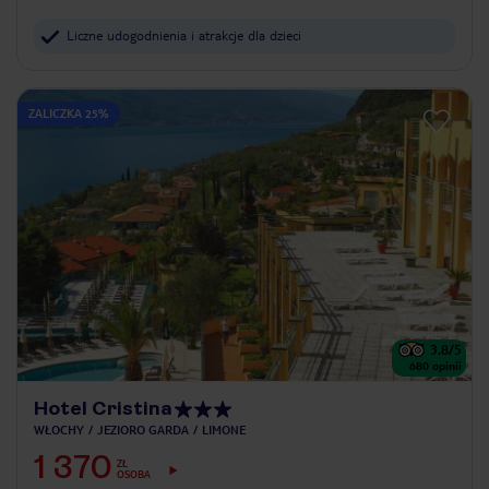
Liczne udogodnienia i atrakcje dla dzieci
ZALICZKA 25%
3.8
/5
680
opinii
Hotel Cristina
WŁOCHY
JEZIORO GARDA
LIMONE
1 370
ZŁ
OSOBA