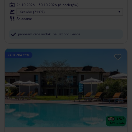
24.10.2026 - 30.10.2026
(6 noclegów)
Kraków (21:05)
Śniadanie
panoramiczne widoki na Jezioro Garda
ZALICZKA 25%
3.5
/5
162
opinie