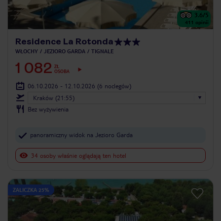
3.6
/5
411
opinii
Residence La Rotonda
WŁOCHY
JEZIORO GARDA
TIGNALE
1 082
ZŁ
OSOBA
06.10.2026 - 12.10.2026
(6 noclegów)
Kraków (21:55)
Bez wyżywienia
panoramiczny widok na Jezioro Garda
34 osoby właśnie oglądają ten hotel
ZALICZKA 25%