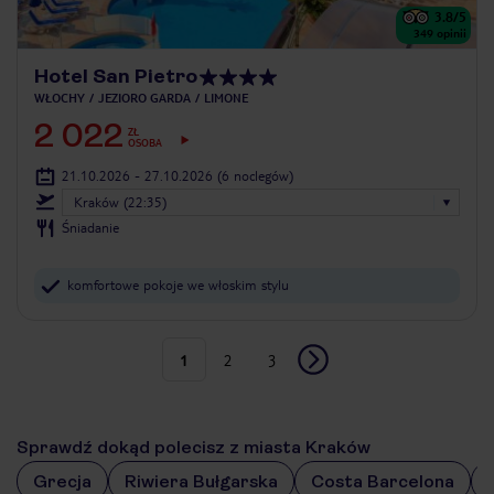
3.8
/5
349
opinii
Hotel San Pietro
WŁOCHY
JEZIORO GARDA
LIMONE
2 022
ZŁ
OSOBA
21.10.2026 - 27.10.2026
(6 noclegów)
Kraków (22:35)
Śniadanie
komfortowe pokoje we włoskim stylu
1
2
3
Sprawdź dokąd polecisz z miasta Kraków
Grecja
Riwiera Bułgarska
Costa Barcelona