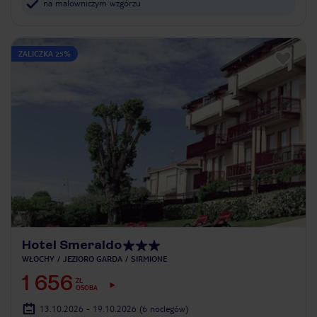
na malowniczym wzgórzu
ZALICZKA 25%
Hotel Smeraldo
WŁOCHY
JEZIORO GARDA
SIRMIONE
1 656
ZŁ
OSOBA
13.10.2026 - 19.10.2026
(6 noclegów)