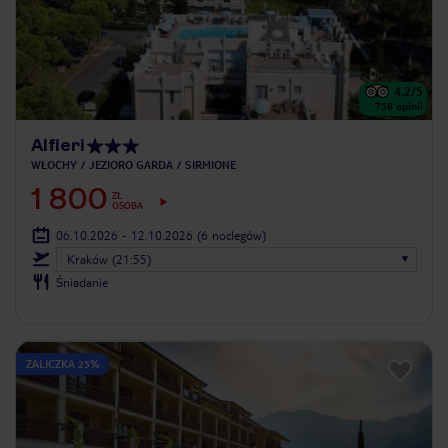
4.2
/5
758
opinii
Alfieri
WŁOCHY
JEZIORO GARDA
SIRMIONE
1 800
ZŁ
OSOBA
06.10.2026 - 12.10.2026
(6 noclegów)
Kraków (21:55)
Śniadanie
ZALICZKA 25%