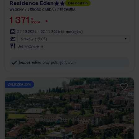
Residence Eden
Dla rodzin
WŁOCHY
JEZIORO GARDA
PESCHIERA
1 371
ZŁ
OSOBA
27.10.2026 - 02.11.2026
(6 noclegów)
Kraków (15:05)
Bez wyżywienia
bezpośrednio przy polu golfowym
ZALICZKA 25%