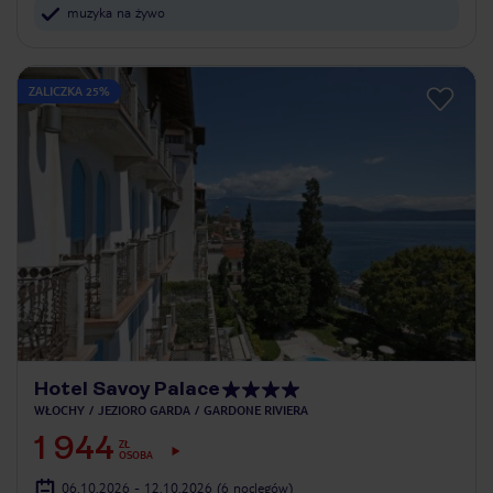
muzyka na żywo
ZALICZKA 25%
Hotel Savoy Palace
WŁOCHY
JEZIORO GARDA
GARDONE RIVIERA
1 944
ZŁ
OSOBA
06.10.2026 - 12.10.2026
(6 noclegów)