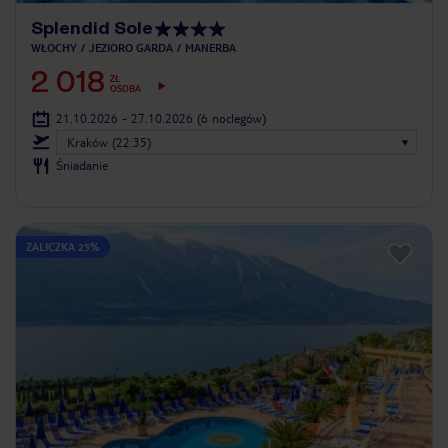
Splendid Sole
WŁOCHY
JEZIORO GARDA
MANERBA
2 018
ZŁ
OSOBA
21.10.2026 - 27.10.2026
(6 noclegów)
Kraków (22:35)
Śniadanie
ZALICZKA 25%