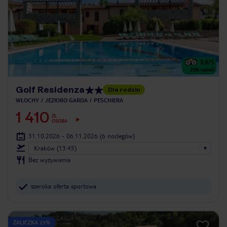
3.9
/5
208
opinii
Golf Residenza
Dla rodzin
WŁOCHY
JEZIORO GARDA
PESCHIERA
1 410
ZŁ
OSOBA
31.10.2026 - 06.11.2026
(6 noclegów)
Kraków (13:45)
Bez wyżywienia
szeroka oferta sportowa
ZALICZKA 25%