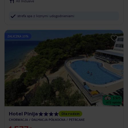
All Inclusive
strefa spa z licznymi udogodnieniami
ZALICZKA 25%
3.9
/5
672
opinie
Hotel Pinija
Dla rodzin
CHORWACJA
DALMACJA PÓŁNOCNA
PETRCANE