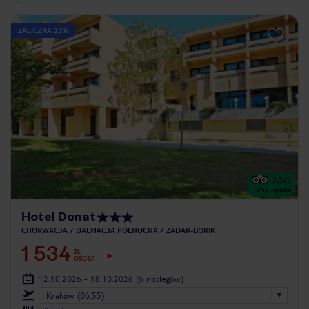
ZALICZKA 25%
3.1
/5
252
opinie
Hotel Donat
CHORWACJA
DALMACJA PÓŁNOCNA
ZADAR-BORIK
1 534
ZŁ
OSOBA
12.10.2026 - 18.10.2026
(6 noclegów)
Kraków (06:55)