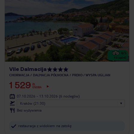
4
/5
13
opinii
Vile Dalmacija
CHORWACJA
DALMACJA PÓŁNOCNA
PREKO / WYSPA UGLJAN
1 529
ZŁ
OSOBA
07.10.2026 - 13.10.2026
(6 noclegów)
Kraków (21:30)
Bez wyżywienia
restauracja z widokiem na zatokę