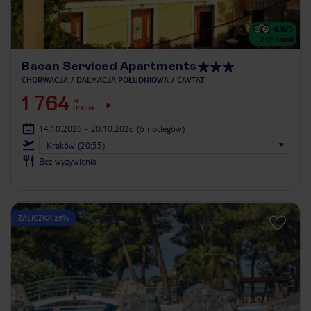
4.8
/5
249
opinii
Bacan Serviced Apartments
CHORWACJA
DALMACJA POŁUDNIOWA
CAVTAT
1 764
ZŁ
OSOBA
14.10.2026 - 20.10.2026
(6 noclegów)
Kraków (20:55)
Bez wyżywienia
ZALICZKA 25%