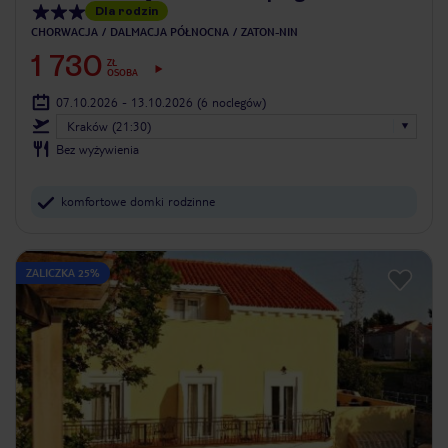
Dla rodzin
CHORWACJA
DALMACJA PÓŁNOCNA
ZATON-NIN
1 730
ZŁ
OSOBA
07.10.2026 - 13.10.2026
(6 noclegów)
Kraków (21:30)
Bez wyżywienia
komfortowe domki rodzinne
ZALICZKA 25%