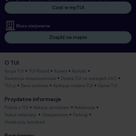
Czat w myTUI
Biura stacjonarne
Znajdź na mapie
O TUI
Grupa TUI
TUI Poland
Kariera
Kontakt
Gwarancja ubezpieczeniowa
Opieka TUI na wakacjach 24/7
TUI.cz
Dane osobowe
Aplikacja mobilna TUI
Opinie TUI
Przydatne informacje
Podróż z TUI
Wakacje samolotem
Reklamacje
Status reklamacji
Ubezpieczenia
Parkingi
Hotele przy lotniskach
Regulaminy