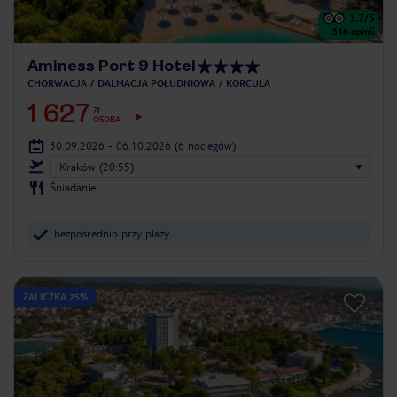
3.7
/5
516
opinii
Aminess Port 9 Hotel
CHORWACJA
DALMACJA POŁUDNIOWA
KORCULA
1 627
ZŁ
OSOBA
30.09.2026 - 06.10.2026
(6 noclegów)
Kraków (20:55)
Śniadanie
bezpośrednio przy plaży
ZALICZKA 25%