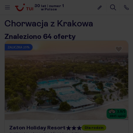
30
1
lat
|
numer
w Polsce
Chorwacja z Krakowa
Znaleziono 64 oferty
ZALICZKA 25%
3.9
/5
3845
opinii
nute
Zaton Holiday Resort
Dla rodzin