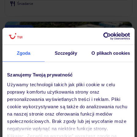
Śniadanie
ZALICZKA 25%
Zgoda
Szczegóły
O plikach cookies
Szanujemy Twoją prywatność
Używamy technologii takich jak pliki cookie w celu
poprawy komfortu użytkowania strony oraz
3.3
/5
personalizowania wyświetlanych treści i reklam. Pliki
298
opinii
cookie wykorzystywane są także do analizowania ruchu
Amadria Park Camping Resort Mobile
na naszej stronie oraz oferowania funkcji mediów
Homes
społecznościowych. Brak zgody lub jej wycofanie może
negatywnie wpłynąć na niektóre funkcje strony.
CHORWACJA
DALMACJA PÓŁNOCNA
SZYBENIK
Klikając „Zezwól na wszystkie” wyrażasz zgodę na