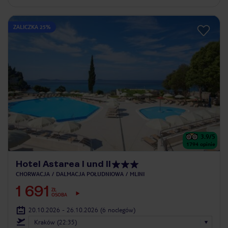
ZALICZKA 25%
3.9
/5
1794
opinie
Hotel Astarea I und II
CHORWACJA
DALMACJA POŁUDNIOWA
MLINI
1 691
ZŁ
OSOBA
20.10.2026 - 26.10.2026
(6 noclegów)
Kraków (22:35)