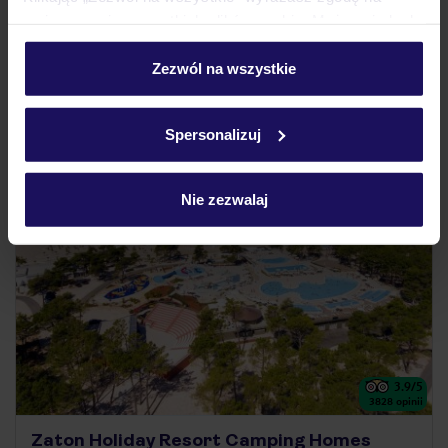
1 704
ZŁ
OSOBA
umieszczenie wszystkich plików cookie. Możesz jednak
07.10.2026 - 13.10.2026
(6 noclegów)
personalizować swój wybór wchodząc w zakładkę
Kraków (21:30)
„Szczegóły”
Zezwól na wszystkie
Bez wyżywienia
Szczegółowe informacje o plikach cookie znajdziesz
w
polityce plików cookies
oraz
polityce prywatności
.
Spersonalizuj
ZALICZKA 25%
Nie zezwalaj
3.9
/5
3828
opinii
Zaton Holiday Resort Camping Homes