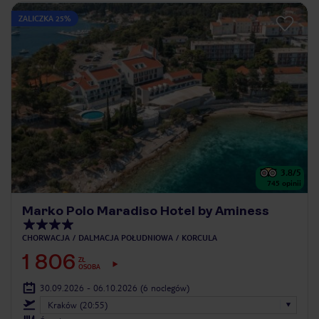
ZALICZKA 25%
3.8
/5
745
opinii
Marko Polo Maradiso Hotel by Aminess
CHORWACJA
DALMACJA POŁUDNIOWA
KORCULA
1 806
ZŁ
OSOBA
30.09.2026 - 06.10.2026
(6 noclegów)
Kraków (20:55)