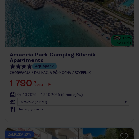
3.9
/5
93
opinie
Amadria Park Camping Šibenik
Apartments
Aquapark
CHORWACJA
DALMACJA PÓŁNOCNA
SZYBENIK
1 790
ZŁ
OSOBA
07.10.2026 - 13.10.2026
(6 noclegów)
Kraków (21:30)
Bez wyżywienia
ZALICZKA 25%