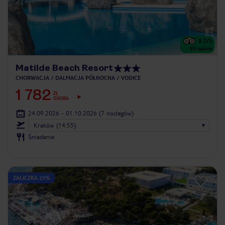
3.7
/5
93
opinie
Matilde Beach Resort
CHORWACJA
DALMACJA PÓŁNOCNA
VODICE
1 782
ZŁ
OSOBA
24.09.2026 - 01.10.2026
(7 noclegów)
Kraków (14:55)
Śniadanie
ZALICZKA 25%