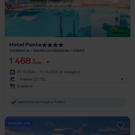
3.1
/5
285
opinii
Hotel Punta
CHORWACJA
DALMACJA PÓŁNOCNA
VODICE
1 468
ZŁ
OSOBA
07.10.2026 - 13.10.2026
(6 noclegów)
Kraków (21:30)
Śniadanie
sezonowe animacje w hotelu
ZALICZKA 25%