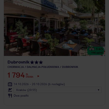
3.4
/5
198
opinii
Dubrovnik
CHORWACJA
DALMACJA POŁUDNIOWA
DUBROWNIK
1 794
ZŁ
OSOBA
14.10.2026 - 20.10.2026
(6 noclegów)
Kraków (20:55)
Dwa posiłki