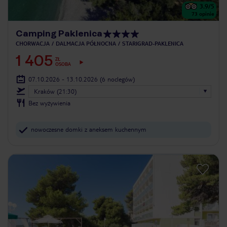
3.9
/5
73
opinie
Camping Paklenica
CHORWACJA
DALMACJA PÓŁNOCNA
STARIGRAD-PAKLENICA
1 405
ZŁ
OSOBA
07.10.2026 - 13.10.2026
(6 noclegów)
Kraków (21:30)
Bez wyżywienia
nowoczesne domki z aneksem kuchennym