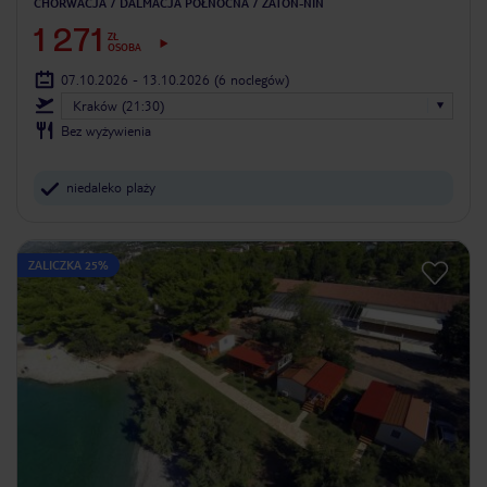
CHORWACJA
DALMACJA PÓŁNOCNA
ZATON-NIN
1 271
ZŁ
OSOBA
07.10.2026 - 13.10.2026
(6 noclegów)
Kraków (21:30)
Bez wyżywienia
niedaleko plaży
ZALICZKA 25%