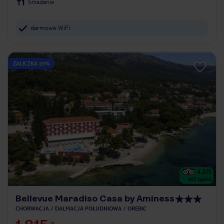
Śniadanie
darmowe WiFi
ZALICZKA 25%
4.2
/5
407
opinii
Bellevue Maradiso Casa by Aminess
CHORWACJA
DALMACJA POŁUDNIOWA
OREBIC
ZŁ