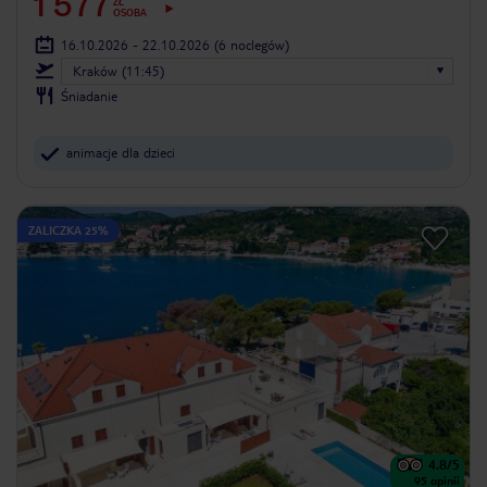
1 577
ZŁ
OSOBA
16.10.2026 - 22.10.2026
(6 noclegów)
Kraków (11:45)
Śniadanie
animacje dla dzieci
ZALICZKA 25%
4.8
/5
95
opinii