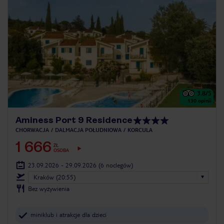
3.8
/5
130
opinii
Aminess Port 9 Residence
CHORWACJA
DALMACJA POŁUDNIOWA
KORCULA
1 666
ZŁ
OSOBA
23.09.2026 - 29.09.2026
(6 noclegów)
Kraków (20:55)
Bez wyżywienia
miniklub i atrakcje dla dzieci