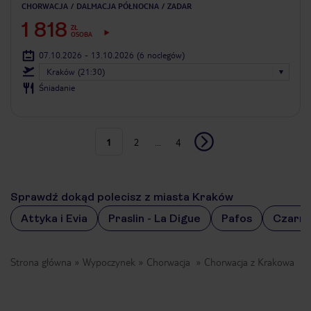
CHORWACJA
DALMACJA PÓŁNOCNA
ZADAR
1 818
ZŁ
OSOBA
07.10.2026 - 13.10.2026
(6 noclegów)
Kraków (21:30)
Śniadanie
1
2
...
4
Sprawdź dokąd polecisz z miasta Kraków
Attyka i Evia
Praslin - La Digue
Pafos
Czarn
Strona główna
Wypoczynek
Chorwacja
Chorwacja z Krakowa