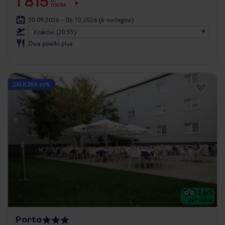
1 815
OSOBA
30.09.2026 - 06.10.2026
(6 noclegów)
Kraków (20:55)
Dwa posiłki plus
ZALICZKA 25%
2.6
/5
247
opinii
Porto