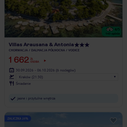
4
/5
143
opinie
Villas Arausana & Antonia
CHORWACJA
DALMACJA PÓŁNOCNA
VODICE
1 662
ZŁ
OSOBA
30.09.2026 - 06.10.2026
(6 noclegów)
Kraków (21:30)
Śniadanie
jasne i przytulne wnętrza
ZALICZKA 25%