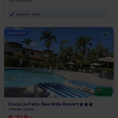
All Inclusive
kameralny obiekt
ZALICZKA 25%
4.4
/5
1616
opinii
Coco La Palm Sea Side Resort
JAMAJKA
NEGRIL
ZŁ