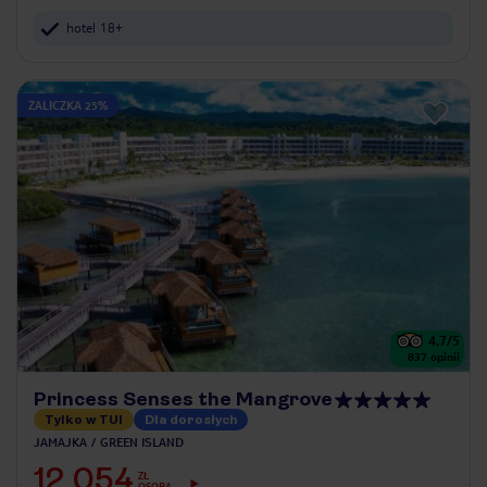
hotel 18+
ZALICZKA 25%
4.7
/5
837
opinii
Princess Senses the Mangrove
Tylko w TUI
Dla dorosłych
JAMAJKA
GREEN ISLAND
12 054
ZŁ
OSOBA