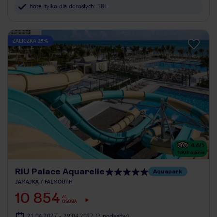
hotel tylko dla dorosłych: 18+
ZALICZKA 25%
4.4
/5
1603
opinie
RIU Palace Aquarelle
Aquapark
JAMAJKA
FALMOUTH
10 854
ZŁ
OSOBA
21.04.2027 - 29.04.2027
(7 noclegów)