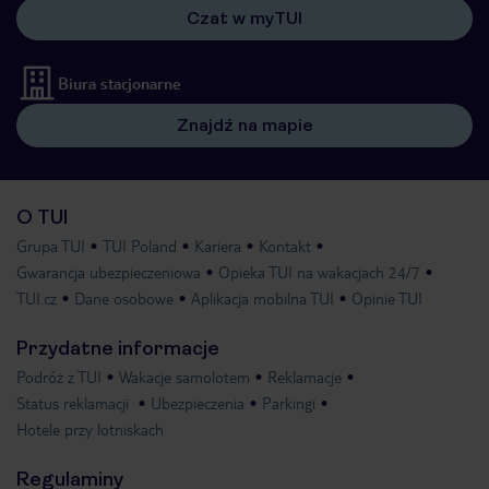
Czat w myTUI
Biura stacjonarne
Znajdź na mapie
O TUI
Grupa TUI
TUI Poland
Kariera
Kontakt
Gwarancja ubezpieczeniowa
Opieka TUI na wakacjach 24/7
TUI.cz
Dane osobowe
Aplikacja mobilna TUI
Opinie TUI
Przydatne informacje
Podróż z TUI
Wakacje samolotem
Reklamacje
Status reklamacji
Ubezpieczenia
Parkingi
Hotele przy lotniskach
Regulaminy