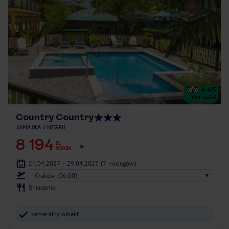
4.4
/5
881
opinii
Country Country
JAMAJKA
NEGRIL
8 194
ZŁ
OSOBA
21.04.2027 - 29.04.2027
(7 noclegów)
Kraków (06:00)
Śniadanie
kameralny obiekt