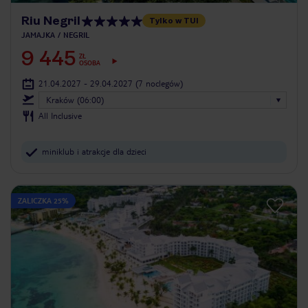
Riu Negril
Tylko w TUI
JAMAJKA
NEGRIL
9 445
ZŁ
OSOBA
21.04.2027 - 29.04.2027
(7 noclegów)
Kraków (06:00)
All Inclusive
miniklub i atrakcje dla dzieci
ZALICZKA 25%