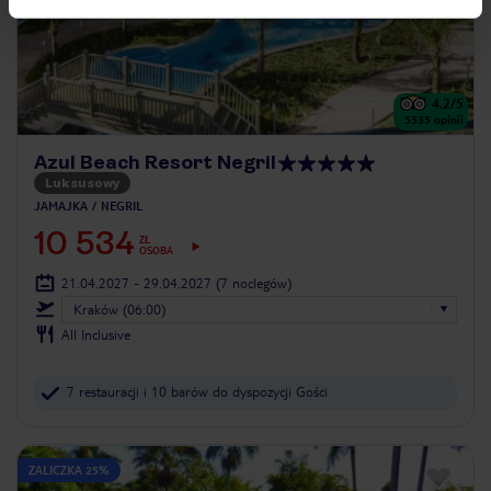
4.2
/5
5535
opinii
Azul Beach Resort Negril
Luksusowy
JAMAJKA
NEGRIL
10 534
ZŁ
OSOBA
21.04.2027 - 29.04.2027
(7 noclegów)
Kraków (06:00)
All Inclusive
7 restauracji i 10 barów do dyspozycji Gości
ZALICZKA 25%