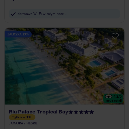
darmowe Wi-Fi w całym hotelu
ZALICZKA 25%
4.2
/5
8691
opinii
Riu Palace Tropical Bay
Tylko w TUI
JAMAJKA
NEGRIL