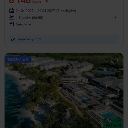
8 748
OSOBA
21.04.2027 - 29.04.2027
(7 noclegów)
Kraków (06:00)
Śniadanie
kameralny hotel
ZALICZKA 25%
3.9
/5
9099
opinii