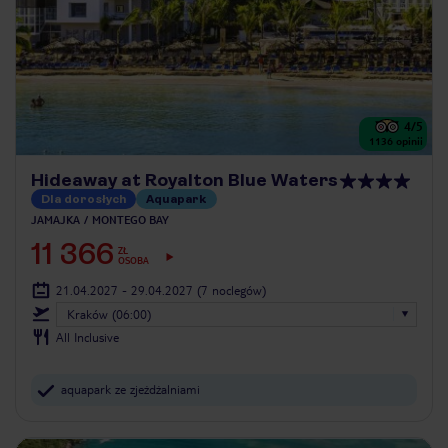
4
/5
1136
opinii
Hideaway at Royalton Blue Waters
Dla dorosłych
Aquapark
JAMAJKA
MONTEGO BAY
11 366
ZŁ
OSOBA
21.04.2027 - 29.04.2027
(7 noclegów)
Kraków (06:00)
All Inclusive
aquapark ze zjeżdżalniami