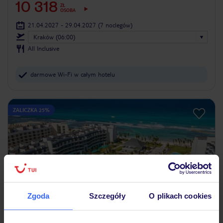
10 318
ZŁ
OSOBA
21.04.2027 - 29.04.2027
(7 noclegów)
Kraków (06:00)
All Inclusive
darmowe Wi-Fi w całym hotelu
ZALICZKA 25%
Zgoda
Szczegóły
O plikach cookies
4.2
/5