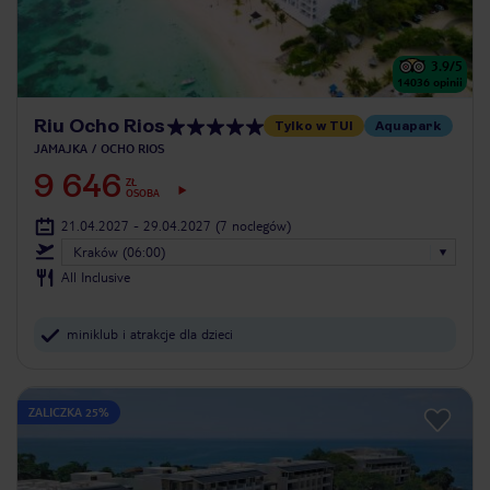
3.9
/5
14036
opinii
Riu Ocho Rios
Tylko w TUI
Aquapark
JAMAJKA
OCHO RIOS
9 646
ZŁ
OSOBA
21.04.2027 - 29.04.2027
(7 noclegów)
Kraków (06:00)
All Inclusive
miniklub i atrakcje dla dzieci
ZALICZKA 25%