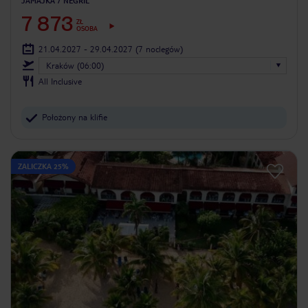
JAMAJKA
NEGRIL
7 873
ZŁ
OSOBA
21.04.2027 - 29.04.2027
(7 noclegów)
Kraków (06:00)
All Inclusive
Położony na klifie
ZALICZKA 25%