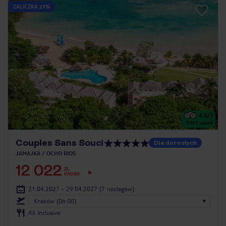
ZALICZKA 25%
4.6
/5
5391
opinii
Couples Sans Souci
Dla dorosłych
JAMAJKA
OCHO RIOS
12 022
ZŁ
OSOBA
21.04.2027 - 29.04.2027
(7 noclegów)
Kraków (06:00)
All Inclusive