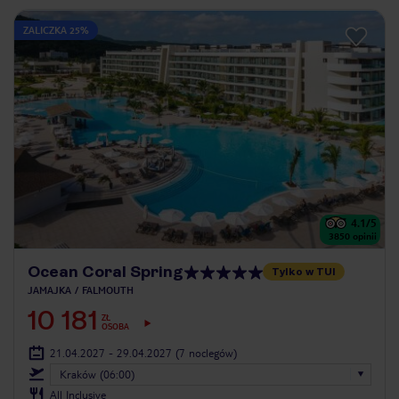
ZALICZKA 25%
4.1
/5
3850
opinii
Ocean Coral Spring
Tylko w TUI
JAMAJKA
FALMOUTH
10 181
ZŁ
OSOBA
21.04.2027 - 29.04.2027
(7 noclegów)
Kraków (06:00)
All Inclusive