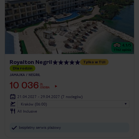
4.1
/5
7762
opinie
Royalton Negril
Tylko w TUI
Dla rodzin
JAMAJKA
NEGRIL
10 036
ZŁ
OSOBA
21.04.2027 - 29.04.2027
(7 noclegów)
Kraków (06:00)
All Inclusive
bezpłatny serwis plażowy