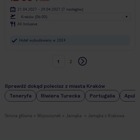
21.04.2027 - 29.04.2027
(7 noclegów)
Kraków (06:00)
All Inclusive
Hotel wybudowany w 2024
1
2
Sprawdź dokąd polecisz z miasta Kraków
Teneryfa
Riwiera Turecka
Portugalia
Apulia
Strona główna
Wypoczynek
Jamajka
Jamajka z Krakowa