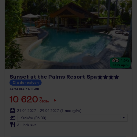
4.6
/5
4429
opinii
Sunset at the Palms Resort Spa
Dla dorosłych
JAMAJKA
NEGRIL
10 620
ZŁ
OSOBA
21.04.2027 - 29.04.2027
(7 noclegów)
Kraków (06:00)
All Inclusive