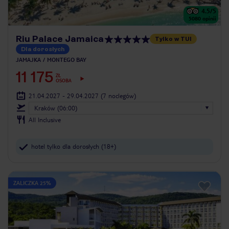
4.5
/5
5080
opinii
Riu Palace Jamaica
Tylko w TUI
Dla dorosłych
JAMAJKA
MONTEGO BAY
11 175
ZŁ
OSOBA
21.04.2027 - 29.04.2027
(7 noclegów)
Kraków (06:00)
All Inclusive
hotel tylko dla dorosłych (18+)
ZALICZKA 25%