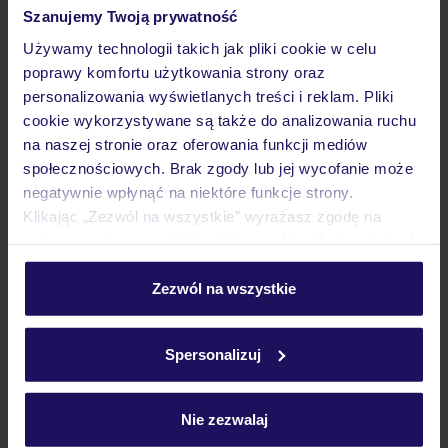
2807
opinii
Szanujemy Twoją prywatność
Ocean Eden Bay
Tylko w TUI
Używamy technologii takich jak pliki cookie w celu
Dla dorosłych
poprawy komfortu użytkowania strony oraz
JAMAJKA
FALMOUTH
personalizowania wyświetlanych treści i reklam. Pliki
10 396
ZŁ
cookie wykorzystywane są także do analizowania ruchu
OSOBA
na naszej stronie oraz oferowania funkcji mediów
21.04.2027 - 29.04.2027
(7 noclegów)
społecznościowych. Brak zgody lub jej wycofanie może
Kraków (06:00)
negatywnie wpłynąć na niektóre funkcje strony.
All Inclusive
Klikając „Zezwól na wszystkie” wyrażasz zgodę na
umieszczenie wszystkich plików cookie. Możesz jednak
hotel dla dorosłych (18+)
personalizować swój wybór wchodząc w zakładkę
„Szczegóły”
Zezwól na wszystkie
Szczegółowe informacje o plikach cookie znajdziesz
ZALICZKA 25%
w
polityce plików cookies
oraz
polityce prywatności
.
Spersonalizuj
Nie zezwalaj