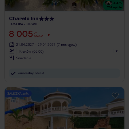
4.4
/5
702
opinie
Charela Inn
JAMAJKA
NEGRIL
8 005
ZŁ
OSOBA
21.04.2027 - 29.04.2027
(7 noclegów)
Kraków (06:00)
Śniadanie
kameralny obiekt
ZALICZKA 25%