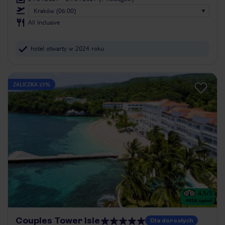
Kraków (06:00)
All Inclusive
hotel otwarty w 2024 roku
ZALICZKA 25%
4.5
/5
4958
opinii
Couples Tower Isle
Dla dorosłych