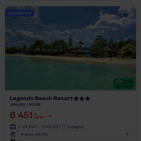
ZALICZKA 25%
3.6
/5
1422
opinie
Legends Beach Resort
JAMAJKA
NEGRIL
8 451
ZŁ
OSOBA
21.04.2027 - 29.04.2027
(7 noclegów)
Kraków (06:00)