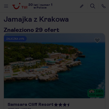
30
1
lat
|
numer
w Polsce
Jamajka z Krakowa
Znaleziono 29 ofert
ZALICZKA 25%
3.8
/5
2133
opinie
nute
Samsara Cliff Resort