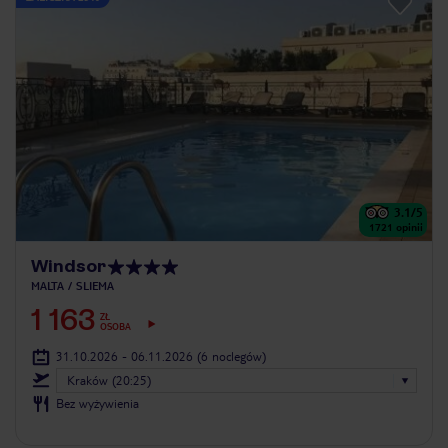
3.1
/5
1721
opinii
Windsor
MALTA
SLIEMA
1 163
ZŁ
OSOBA
31.10.2026 - 06.11.2026
(6 noclegów)
Kraków (20:25)
Bez wyżywienia