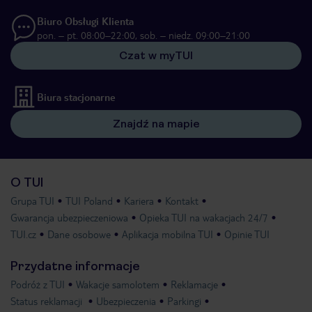
Biuro Obsługi Klienta
pon. – pt. 08:00–22:00, sob. – niedz. 09:00–21:00
Czat w myTUI
Biura stacjonarne
Znajdź na mapie
O TUI
Grupa TUI
TUI Poland
Kariera
Kontakt
Gwarancja ubezpieczeniowa
Opieka TUI na wakacjach 24/7
TUI.cz
Dane osobowe
Aplikacja mobilna TUI
Opinie TUI
Przydatne informacje
Podróż z TUI
Wakacje samolotem
Reklamacje
Status reklamacji
Ubezpieczenia
Parkingi