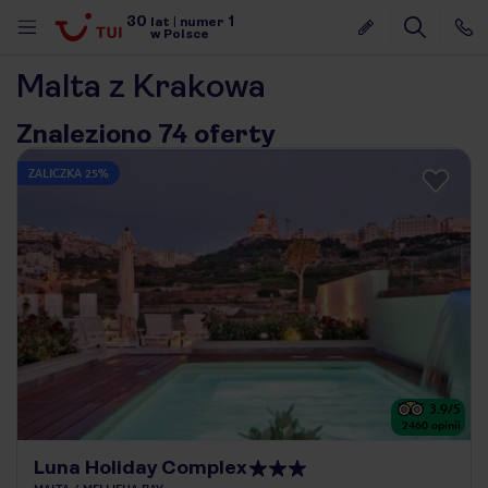
30
1
lat
|
numer
w Polsce
Malta z Krakowa
Znaleziono 74 oferty
ZALICZKA 25%
3.9
/5
2460
opinii
nute
Luna Holiday Complex