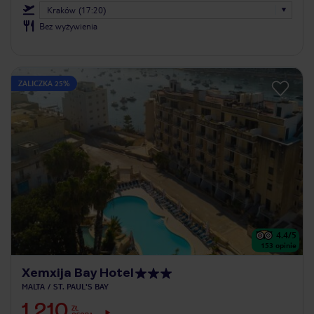
Kraków (17:20)
Bez wyżywienia
ZALICZKA 25%
4.4
/5
153
opinie
Xemxija Bay Hotel
MALTA
ST. PAUL'S BAY
1 210
ZŁ