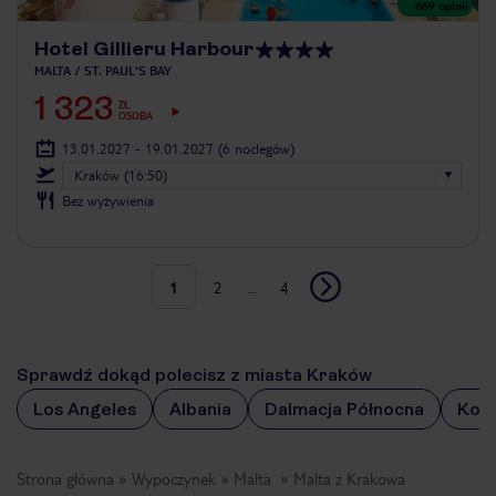
669
opinii
Hotel Gillieru Harbour
MALTA
ST. PAUL'S BAY
1 323
ZŁ
OSOBA
13.01.2027 - 19.01.2027
(6 noclegów)
Kraków (16:50)
Bez wyżywienia
1
2
...
4
Sprawdź dokąd polecisz z miasta Kraków
Los Angeles
Albania
Dalmacja Północna
Kos
Strona główna
Wypoczynek
Malta
Malta z Krakowa