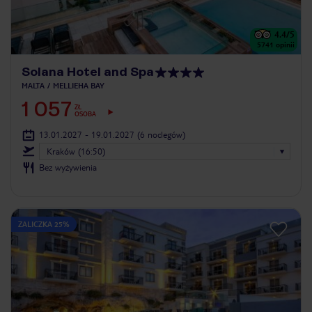
4.4
/5
5741
opinii
Solana Hotel and Spa
MALTA
MELLIEHA BAY
1 057
ZŁ
OSOBA
13.01.2027 - 19.01.2027
(6 noclegów)
Kraków (16:50)
Bez wyżywienia
ZALICZKA 25%