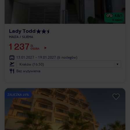
4.8
/5
9
opinii
Lady Todd
MALTA
SLIEMA
1 237
ZŁ
OSOBA
13.01.2027 - 19.01.2027
(6 noclegów)
Kraków (16:50)
Bez wyżywienia
ZALICZKA 25%