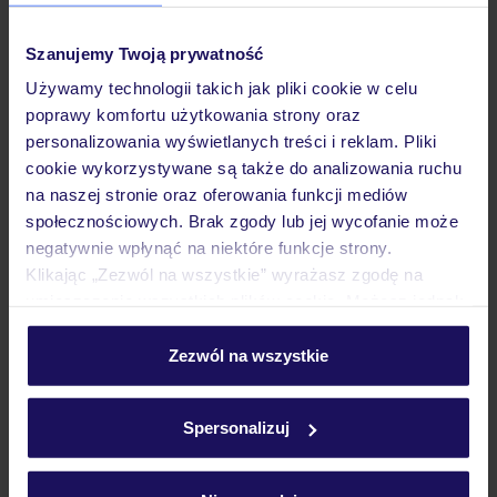
MALTA
ST. PAUL'S BAY
1 225
ZŁ
OSOBA
Szanujemy Twoją prywatność
31.10.2026 - 06.11.2026
(6 noclegów)
Używamy technologii takich jak pliki cookie w celu
Kraków (20:25)
poprawy komfortu użytkowania strony oraz
Bez wyżywienia
personalizowania wyświetlanych treści i reklam. Pliki
cookie wykorzystywane są także do analizowania ruchu
na naszej stronie oraz oferowania funkcji mediów
społecznościowych. Brak zgody lub jej wycofanie może
ZALICZKA 25%
negatywnie wpłynąć na niektóre funkcje strony.
Klikając „Zezwól na wszystkie” wyrażasz zgodę na
umieszczenie wszystkich plików cookie. Możesz jednak
personalizować swój wybór wchodząc w zakładkę
„Szczegóły”
Zezwól na wszystkie
Szczegółowe informacje o plikach cookie znajdziesz
w
polityce plików cookies
oraz
polityce prywatności
.
Spersonalizuj
3.9
/5
40
opinii