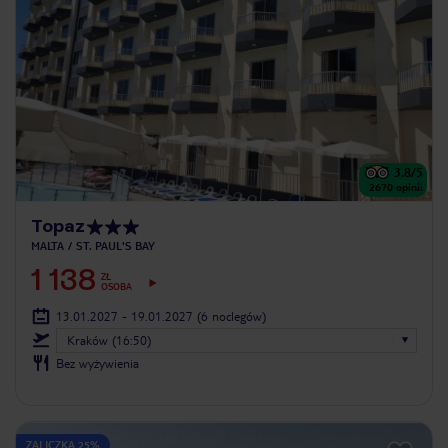
3.8
/5
2670
opinii
Topaz
MALTA
ST. PAUL'S BAY
1 138
ZŁ
OSOBA
13.01.2027 - 19.01.2027
(6 noclegów)
Kraków (16:50)
Bez wyżywienia
ZALICZKA 25%