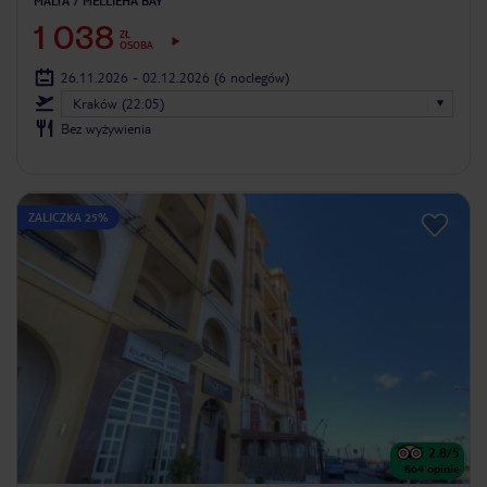
MALTA
MELLIEHA BAY
1 038
ZŁ
OSOBA
26.11.2026 - 02.12.2026
(6 noclegów)
Kraków (22:05)
Bez wyżywienia
ZALICZKA 25%
2.8
/5
864
opinie