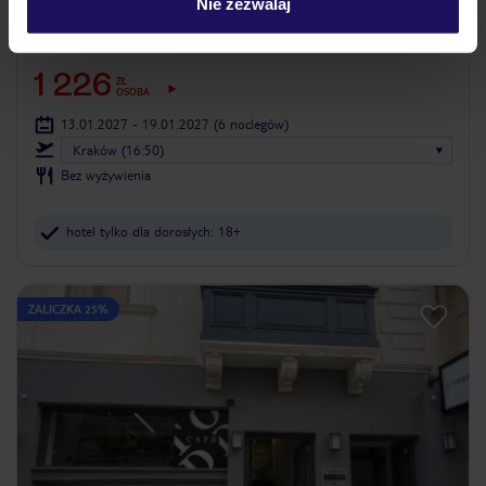
Nie zezwalaj
Ivy Hotel - Adults Only
Dla dorosłych
MALTA
ST. JULIAN'S
1 226
ZŁ
OSOBA
13.01.2027 - 19.01.2027
(6 noclegów)
Kraków (16:50)
Bez wyżywienia
hotel tylko dla dorosłych: 18+
ZALICZKA 25%