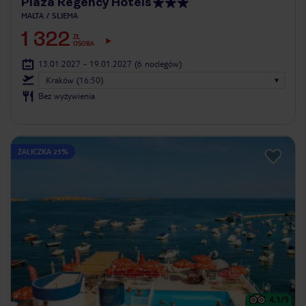
Plaza Regency Hotels
MALTA
SLIEMA
1 322
ZŁ
OSOBA
13.01.2027 - 19.01.2027
(6 noclegów)
Kraków (16:50)
Bez wyżywienia
ZALICZKA 25%
4.1
/5