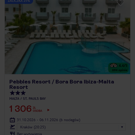
ZALICZKA 25%
4.4
/5
694
opinie
Pebbles Resort / Bora Bora Ibiza-Malta
Resort
MALTA
ST. PAUL`S BAY
1 306
ZŁ
OSOBA
31.10.2026 - 06.11.2026
(6 noclegów)
Kraków (20:25)
Bez wyżywienia