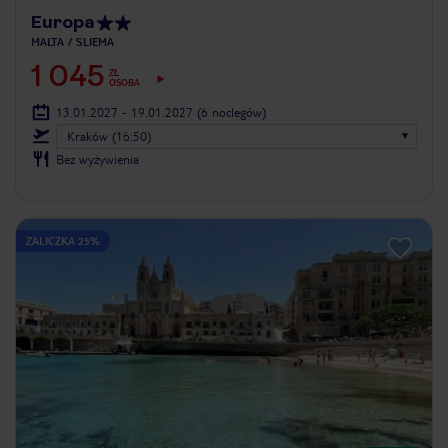
Europa
MALTA
SLIEMA
1 045
ZŁ
OSOBA
13.01.2027 - 19.01.2027
(6 noclegów)
Kraków (16:50)
Bez wyżywienia
ZALICZKA 25%