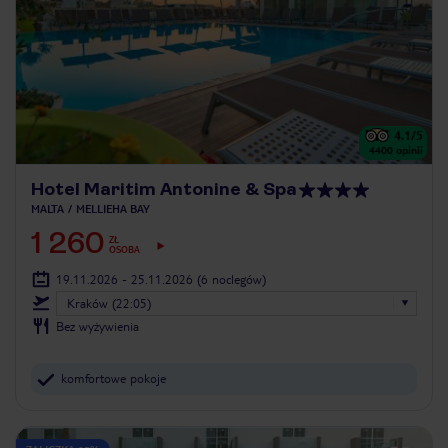
4.1
/5
4400
opinii
Hotel Maritim Antonine & Spa
MALTA
MELLIEHA BAY
1 260
ZŁ
OSOBA
19.11.2026 - 25.11.2026
(6 noclegów)
Kraków (22:05)
Bez wyżywienia
komfortowe pokoje