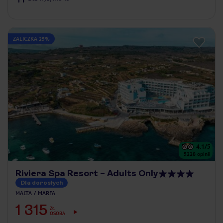
ZALICZKA 25%
4.1
/5
5228
opinii
Riviera Spa Resort – Adults Only
Dla dorosłych
MALTA
MARFA
1 315
ZŁ
OSOBA