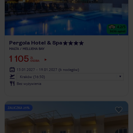
4.2
/5
3636
opinii
Pergola Hotel & Spa
MALTA
MELLIEHA BAY
1 105
ZŁ
OSOBA
13.01.2027 - 19.01.2027
(6 noclegów)
Kraków (16:50)
Bez wyżywienia
ZALICZKA 25%