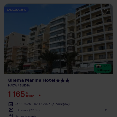
ZALICZKA 25%
3.6
/5
1490
opinii
Sliema Marina Hotel
MALTA
SLIEMA
1 165
ZŁ
OSOBA
26.11.2026 - 02.12.2026
(6 noclegów)
Kraków (22:05)
Bez wyżywienia