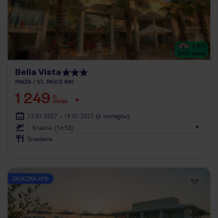
2.9
/5
2373
opinie
Bella Vista
MALTA
ST. PAUL`S BAY
1 249
ZŁ
OSOBA
13.01.2027 - 19.01.2027
(6 noclegów)
Kraków (16:50)
Śniadanie
ZALICZKA 25%