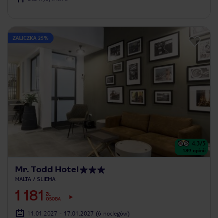
ZALICZKA 25%
4.3
/5
189
opinii
Mr. Todd Hotel
MALTA
SLIEMA
1 181
ZŁ
OSOBA
11.01.2027 - 17.01.2027
(6 noclegów)