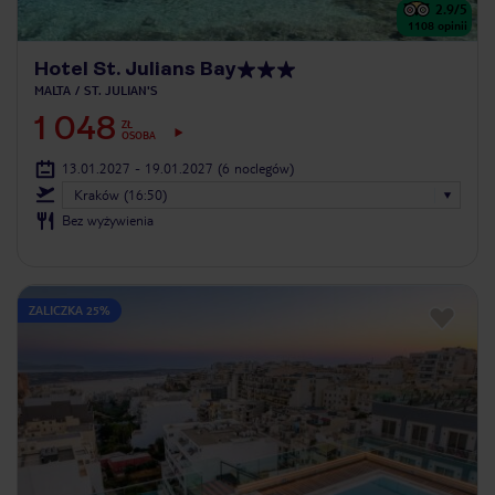
2.9
/5
1108
opinii
Hotel St. Julians Bay
MALTA
ST. JULIAN'S
1 048
ZŁ
OSOBA
13.01.2027 - 19.01.2027
(6 noclegów)
Kraków (16:50)
Bez wyżywienia
ZALICZKA 25%