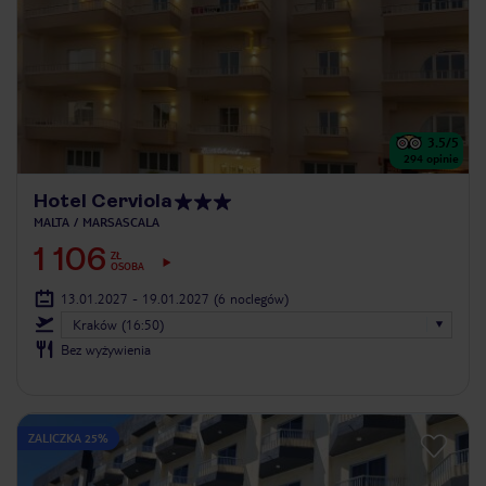
3.5
/5
294
opinie
Hotel Cerviola
MALTA
MARSASCALA
1 106
ZŁ
OSOBA
13.01.2027 - 19.01.2027
(6 noclegów)
Kraków (16:50)
Bez wyżywienia
ZALICZKA 25%