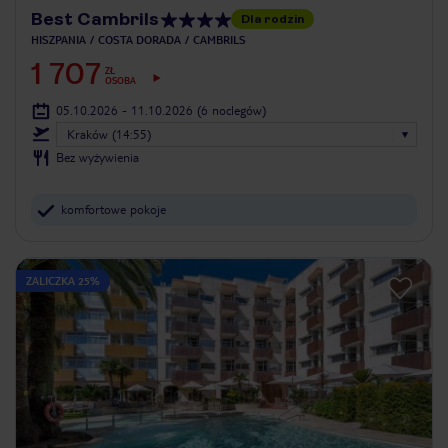
Best Cambrils
Dla rodzin
HISZPANIA
COSTA DORADA
CAMBRILS
1 707
ZŁ
OSOBA
05.10.2026 - 11.10.2026
(6 noclegów)
Kraków (14:55)
Bez wyżywienia
komfortowe pokoje
ZALICZKA 25%