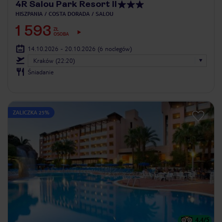
4R Salou Park Resort II
HISZPANIA
COSTA DORADA
SALOU
1 593
ZŁ
OSOBA
14.10.2026 - 20.10.2026
(6 noclegów)
Kraków (22:20)
Śniadanie
ZALICZKA 25%
4.4
/5