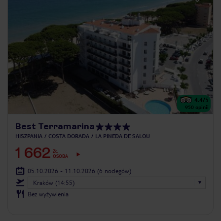
4.4
/5
950
opinii
Best Terramarina
HISZPANIA
COSTA DORADA
LA PINEDA DE SALOU
1 662
ZŁ
OSOBA
05.10.2026 - 11.10.2026
(6 noclegów)
Kraków (14:55)
Bez wyżywienia