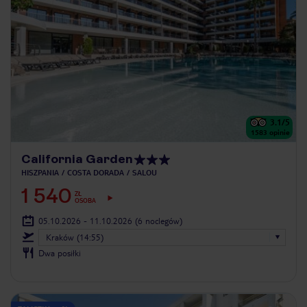
3.1
/5
1583
opinie
California Garden
HISZPANIA
COSTA DORADA
SALOU
1 540
ZŁ
OSOBA
05.10.2026 - 11.10.2026
(6 noclegów)
Kraków (14:55)
Dwa posiłki