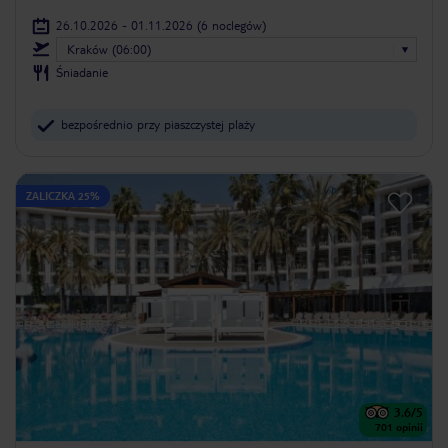
26.10.2026 - 01.11.2026
(6 noclegów)
Kraków (06:00)
Śniadanie
bezpośrednio przy piaszczystej plaży
ZALICZKA 25%
3.6
/5
701
opinii