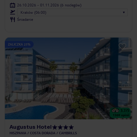
26.10.2026 - 01.11.2026
(6 noclegów)
Kraków (06:00)
Śniadanie
ZALICZKA 25%
3.7
/5
1369
opinii
Augustus Hotel
HISZPANIA
COSTA DORADA
CAMBRILLS