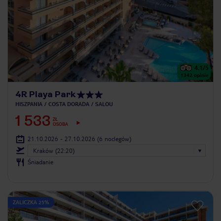
4.1
/5
1342
opinie
4R Playa Park
HISZPANIA
COSTA DORADA
SALOU
1 533
ZŁ
OSOBA
21.10.2026 - 27.10.2026
(6 noclegów)
Kraków (22:20)
Śniadanie
ZALICZKA 25%