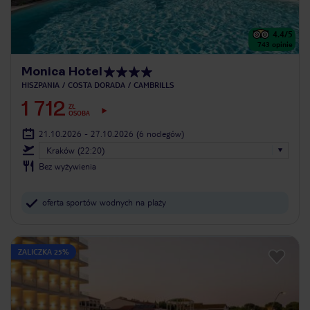
4.4
/5
743
opinie
Monica Hotel
HISZPANIA
COSTA DORADA
CAMBRILLS
1 712
ZŁ
OSOBA
21.10.2026 - 27.10.2026
(6 noclegów)
Kraków (22:20)
Bez wyżywienia
oferta sportów wodnych na plaży
ZALICZKA 25%