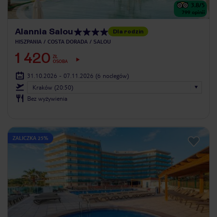
3.8
/5
799
opinii
Alannia Salou
Dla rodzin
HISZPANIA
COSTA DORADA
SALOU
1 420
ZŁ
OSOBA
31.10.2026 - 07.11.2026
(6 noclegów)
Kraków (20:50)
Bez wyżywienia
ZALICZKA 25%