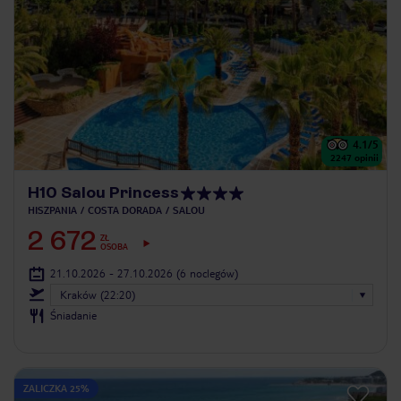
4.1
/5
2247
opinii
H10 Salou Princess
HISZPANIA
COSTA DORADA
SALOU
2 672
ZŁ
OSOBA
21.10.2026 - 27.10.2026
(6 noclegów)
Kraków (22:20)
Śniadanie
ZALICZKA 25%