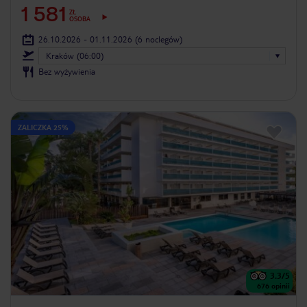
1 581
ZŁ
OSOBA
26.10.2026 - 01.11.2026
(6 noclegów)
Kraków (06:00)
Bez wyżywienia
ZALICZKA 25%
3.3
/5
676
opinii