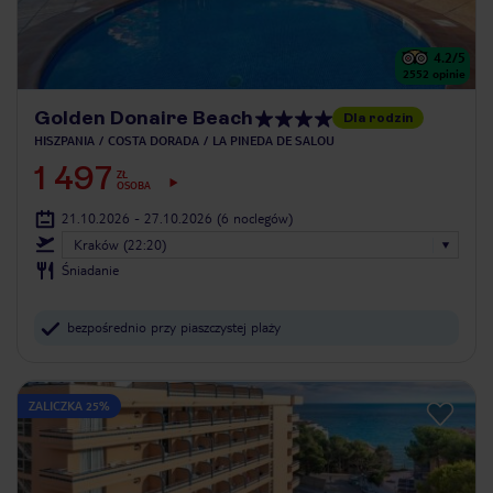
4.2
/5
2552
opinie
Golden Donaire Beach
Dla rodzin
HISZPANIA
COSTA DORADA
LA PINEDA DE SALOU
1 497
ZŁ
OSOBA
21.10.2026 - 27.10.2026
(6 noclegów)
Kraków (22:20)
Śniadanie
bezpośrednio przy piaszczystej plaży
ZALICZKA 25%