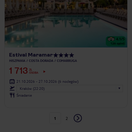
4.1
/5
126
opinii
Estival Maramar
HISZPANIA
COSTA DORADA
COMARRUGA
1 713
ZŁ
OSOBA
21.10.2026 - 27.10.2026
(6 noclegów)
Kraków (22:20)
Śniadanie
1
2