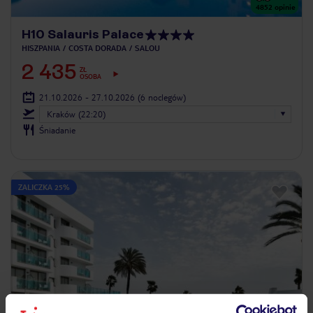
4852
opinie
H10 Salauris Palace
HISZPANIA
COSTA DORADA
SALOU
2 435
ZŁ
OSOBA
21.10.2026 - 27.10.2026
(6 noclegów)
Kraków (22:20)
Śniadanie
ZALICZKA 25%