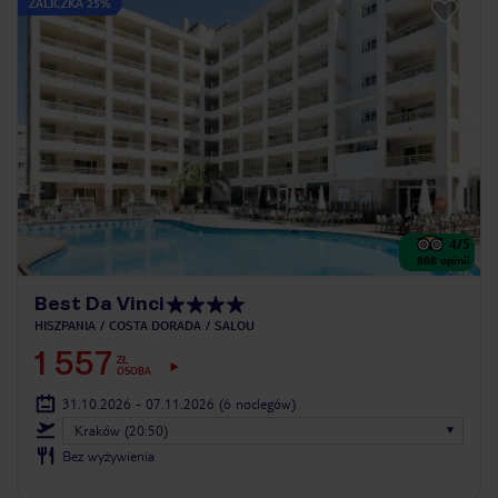
ZALICZKA 25%
4
/5
888
opinii
Best Da Vinci
HISZPANIA
COSTA DORADA
SALOU
1 557
ZŁ
OSOBA
31.10.2026 - 07.11.2026
(6 noclegów)
Kraków (20:50)
Bez wyżywienia