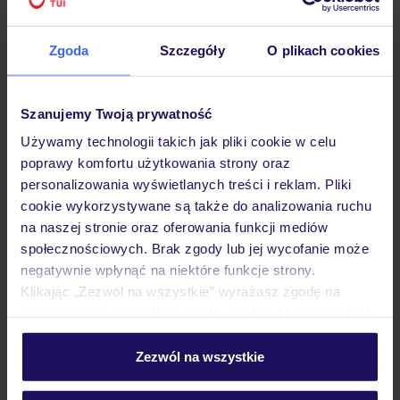
4.1
/5
2073
opinie
Zgoda
Szczegóły
O plikach cookies
Best Maritim
HISZPANIA
COSTA DORADA
CAMBRILS
Szanujemy Twoją prywatność
1 636
ZŁ
OSOBA
Używamy technologii takich jak pliki cookie w celu
26.10.2026 - 01.11.2026
(6 noclegów)
poprawy komfortu użytkowania strony oraz
Kraków (06:00)
personalizowania wyświetlanych treści i reklam. Pliki
Bez wyżywienia
cookie wykorzystywane są także do analizowania ruchu
na naszej stronie oraz oferowania funkcji mediów
społecznościowych. Brak zgody lub jej wycofanie może
strefa spa
negatywnie wpłynąć na niektóre funkcje strony.
Klikając „Zezwól na wszystkie” wyrażasz zgodę na
umieszczenie wszystkich plików cookie. Możesz jednak
ZALICZKA 25%
personalizować swój wybór wchodząc w zakładkę
„Szczegóły”
Zezwól na wszystkie
Szczegółowe informacje o plikach cookie znajdziesz
w
polityce plików cookies
oraz
polityce prywatności
.