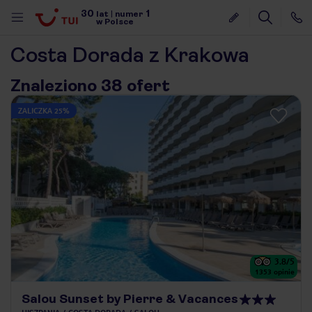
30
1
lat
|
numer
w Polsce
Costa Dorada z Krakowa
Znaleziono 38 ofert
ZALICZKA 25%
3.8
/5
1353
opinie
nute
Salou Sunset by Pierre & Vacances