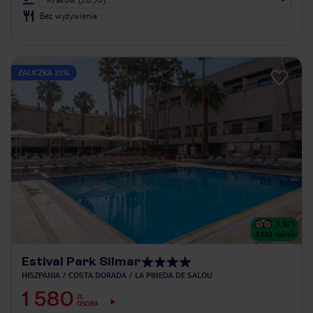
Bez wyżywienia
ZALICZKA 25%
3.9
/5
5322
opinie
Estival Park Silmar
HISZPANIA
COSTA DORADA
LA PINEDA DE SALOU
1 580
ZŁ
OSOBA