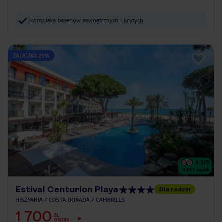
kompleks basenów zewnętrznych i krytych
ZALICZKA 25%
4.3
/5
1451
opinii
Estival Centurion Playa
Dla rodzin
HISZPANIA
COSTA DORADA
CAMBRILLS
1 700
ZŁ
OSOBA