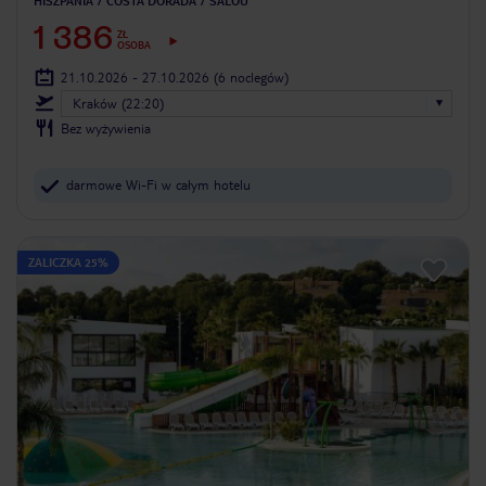
HISZPANIA
COSTA DORADA
SALOU
1 386
ZŁ
OSOBA
21.10.2026 - 27.10.2026
(6 noclegów)
Kraków (22:20)
Bez wyżywienia
darmowe Wi-Fi w całym hotelu
ZALICZKA 25%