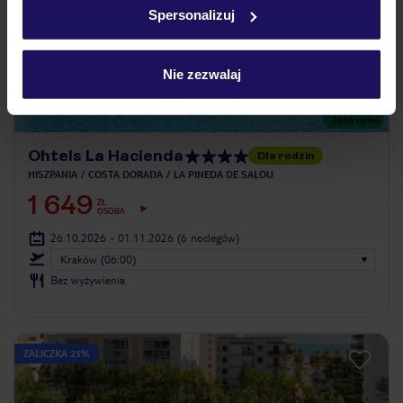
Spersonalizuj
Nie zezwalaj
4.1
/5
2636
opinii
Ohtels La Hacienda
Dla rodzin
HISZPANIA
COSTA DORADA
LA PINEDA DE SALOU
1 649
ZŁ
OSOBA
26.10.2026 - 01.11.2026
(6 noclegów)
Kraków (06:00)
Bez wyżywienia
ZALICZKA 25%