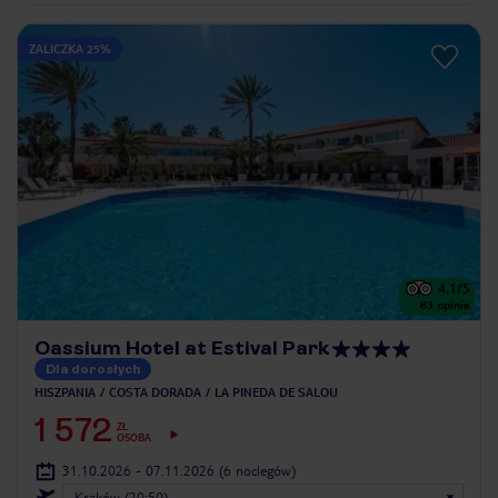
ZALICZKA 25%
4.1
/5
83
opinie
Oassium Hotel at Estival Park
Dla dorosłych
HISZPANIA
COSTA DORADA
LA PINEDA DE SALOU
1 572
ZŁ
OSOBA
31.10.2026 - 07.11.2026
(6 noclegów)
Kraków (20:50)