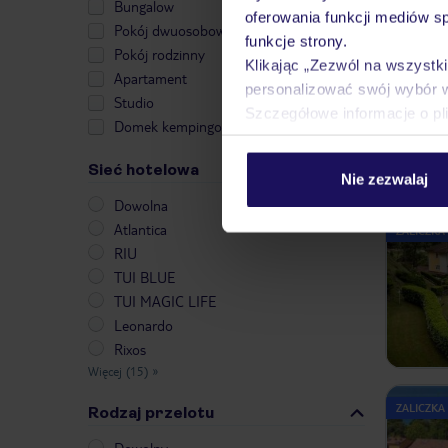
Bungalow
oferowania funkcji mediów s
Pokój dwuosobowy
funkcje strony.
Pokój rodzinny
Klikając „Zezwól na wszystk
Apartament
personalizować swój wybór 
Studio
Szczegółowe informacje o pl
Domek kempingowy
Sieć hotelowa
Nie zezwalaj
Dowolna
Atlantica
ZALICZKA
RIU
TUI BLUE
TUI MAGIC LIFE
Leonardo
Rixos
Więcej (15)
»
ZALICZKA
Rodzaj przelotu