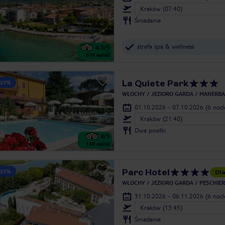
Kraków (07:40)
Śniadanie
strefa spa & wellness
4.5
/5
679
opinii
La Quiete Park
 25%
WŁOCHY
JEZIORO GARDA
MANERBA
01.10.2026 - 07.10.2026
(6 noc
Kraków (21:40)
Dwa posiłki
4
/5
130
opinii
Parc Hotel
 25%
Dla
WŁOCHY
JEZIORO GARDA
PESCHIE
31.10.2026 - 06.11.2026
(6 noc
Kraków (13:45)
Śniadanie