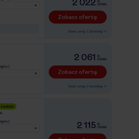
2 022
ZŁ
OSOBA
Zobacz ofertę
Inne ceny i terminy
»
2 061
ZŁ
OSOBA
legów)
Zobacz ofertę
Inne ceny i terminy
»
 rodzin
RA
legów)
2 115
ZŁ
OSOBA