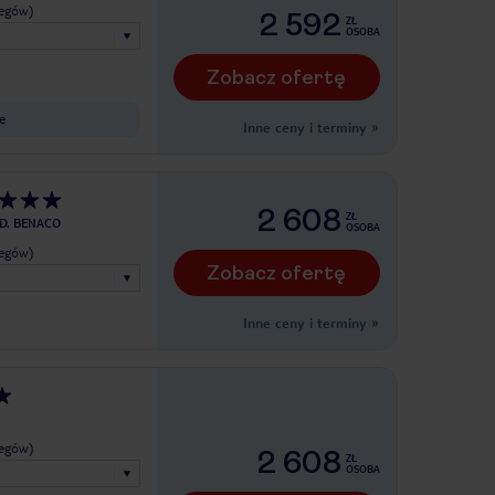
legów)
2 592
ZŁ
OSOBA
Zobacz ofertę
e
Inne ceny i terminy
»
2 608
ZŁ
 D. BENACO
OSOBA
legów)
Zobacz ofertę
Inne ceny i terminy
»
legów)
2 608
ZŁ
OSOBA