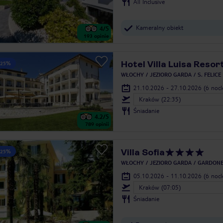
All Inclusive
Kameralny obiekt
4
/5
193
opinie
Hotel Villa Luisa Resor
 25%
WŁOCHY
JEZIORO GARDA
S. FELICE
21.10.2026 - 27.10.2026
(6 noc
Kraków (22:35)
Śniadanie
4.2
/5
789
opinii
Villa Sofia
 25%
WŁOCHY
JEZIORO GARDA
GARDONE 
05.10.2026 - 11.10.2026
(6 noc
Kraków (07:05)
Śniadanie