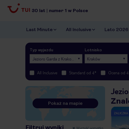
30
lat
|
numer
1
w Polsce
Last Minute
All Inclusive
Lato 2026
Typ wyjazdu
Lotnisko
Jezioro Garda z Krakowa
Kraków
All Inclusive
Standard od 4*
Ocena od 4
Jezio
Znal
Pokaż na mapie
ZALICZKA
Filtruj wyniki
Wyczyść wszystko