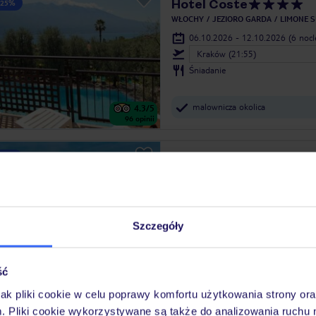
Hotel Coste
 25%
WŁOCHY
JEZIORO GARDA
LIMONE 
06.10.2026 - 12.10.2026
(6 noc
Kraków (21:55)
Śniadanie
malownicza okolica
4.3
/5
96
opinii
Bella Lazise
 25%
WŁOCHY
JEZIORO GARDA
LAZISE
06.10.2026 - 12.10.2026
(6 noc
Kraków (21:55)
Śniadanie
Szczegóły
strefa spa
4.4
/5
ść
195
opinii
jak pliki cookie w celu poprawy komfortu użytkowania strony or
m. Pliki cookie wykorzystywane są także do analizowania ruchu 
Active Hotel Paradiso 
 25%