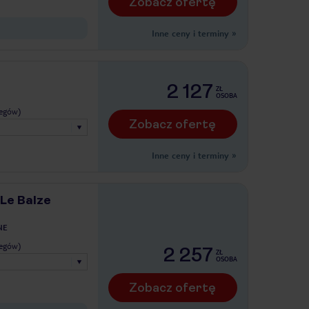
Zobacz ofertę
Inne ceny i terminy
»
2 127
ZŁ
OSOBA
legów)
Zobacz ofertę
Inne ceny i terminy
»
 Le Balze
NE
legów)
2 257
ZŁ
OSOBA
Zobacz ofertę