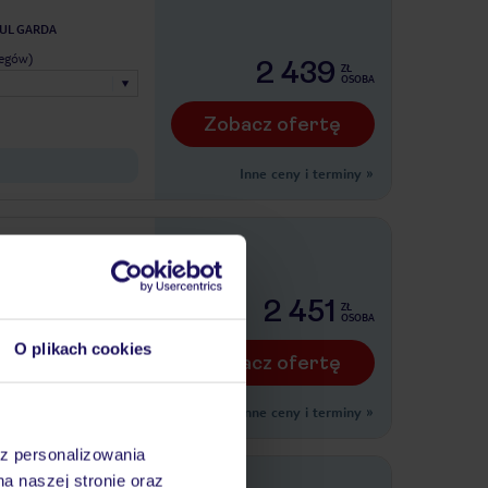
SUL GARDA
legów)
2 439
ZŁ
OSOBA
Zobacz ofertę
Inne ceny i terminy
»
legów)
2 451
ZŁ
OSOBA
O plikach cookies
Zobacz ofertę
Inne ceny i terminy
»
az personalizowania
na naszej stronie oraz
& Golf