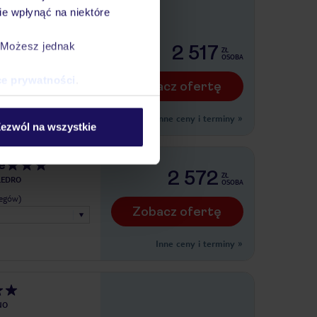
e wpłynąć na niektóre
RA
legów)
. Możesz jednak
2 517
ZŁ
OSOBA
ce prywatności
.
Zobacz ofertę
Inne ceny i terminy
»
ezwól na wszystkie
e
2 572
ZŁ
 LEDRO
OSOBA
legów)
Zobacz ofertę
Inne ceny i terminy
»
NO