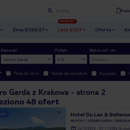
Pobi
Wpisz frazę, której szukasz
NOWOŚĆ
Zima 2026/27
Lato 2027
Oferta
Ki
Kierunki
Pobyt
Wylot od - do
Jezioro Garda
6-8
Dowolny
*
Plaża do 50 m
Hotele dla dorosłych
Aquapark
ro Garda z Krakowa - strona 2
eziono 48 ofert
Hotel Du Lac & Bellevu
 25%
WŁOCHY
JEZIORO GARDA
BARDOLI
26.10.2026 - 01.11.2026
(6 noc