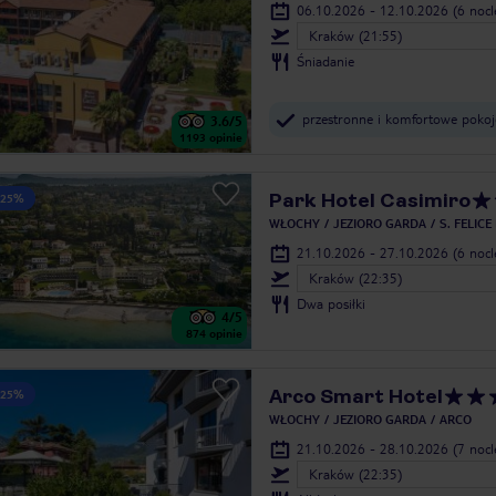
06.10.2026 - 12.10.2026
(6 noc
Kraków (21:55)
Śniadanie
przestronne i komfortowe pokoj
3.6
/5
1193
opinie
Park Hotel Casimiro
 25%
WŁOCHY
JEZIORO GARDA
S. FELICE
21.10.2026 - 27.10.2026
(6 noc
Kraków (22:35)
Dwa posiłki
4
/5
874
opinie
Arco Smart Hotel
 25%
WŁOCHY
JEZIORO GARDA
ARCO
21.10.2026 - 28.10.2026
(7 noc
Kraków (22:35)