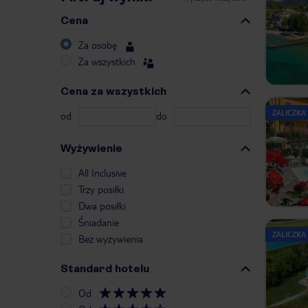
Cena
Za osobę
Za wszystkich
Cena za wszystkich
ZALICZKA
od
do
Wyżywienie
All Inclusive
Trzy posiłki
Dwa posiłki
Śniadanie
ZALICZKA
Bez wyżywienia
Standard hotelu
Od