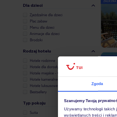
ZALICZKA
Dla dzieci
Zjeżdzalnie dla dzieci
Plac zabaw
Menu dla dzieci
Animacje dla dzieci
Brodziki
Rodzaj hotelu
ZALICZKA
Hotele rodzinne
Hotele dla dorosłych
Hotele miejskie - City Break
Hotele kameralne
Zgoda
Hotele luksusowe
Bestsellery
Szanujemy Twoją prywatno
Typ pokoju
Używamy technologii takich 
Suita
wyświetlanych treści i rekla
ZALICZKA