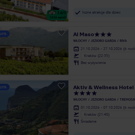
liczne atrakcje dla dzieci
3.8
/5
1616
opinii
Al Maso
 25%
WŁOCHY
JEZIORO GARDA
RIVA
21.10.2026 - 27.10.2026
(6 noc
Kraków (22:35)
Bez wyżywienia
Aktiv & Wellness Hotel
 25%
WŁOCHY
JEZIORO GARDA
TREMOSI
01.10.2026 - 07.10.2026
(6 noc
Kraków (21:40)
Śniadanie