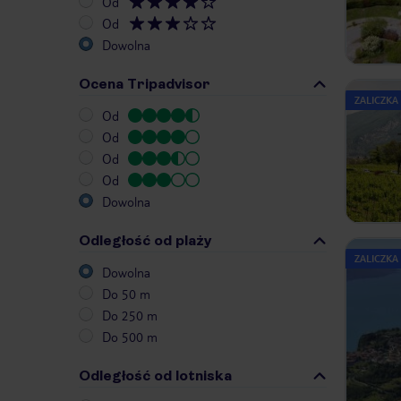
Od
Od
Dowolna
Ocena Tripadvisor
ZALICZKA
Od
Od
Od
Od
Dowolna
Odległość od plaży
ZALICZKA
Dowolna
Do 50 m
Do 250 m
Do 500 m
Odległość od lotniska