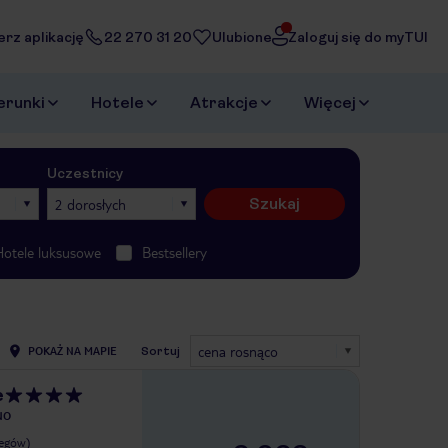
erz aplikację
22 270 31 20
Ulubione
Zaloguj się do myTUI
erunki
Hotele
Atrakcje
Więcej
Uczestnicy
Szukaj
2 dorosłych
Hotele luksusowe
Bestsellery
cena rosnąco
POKAŻ NA MAPIE
Sortuj
e
NO
legów)