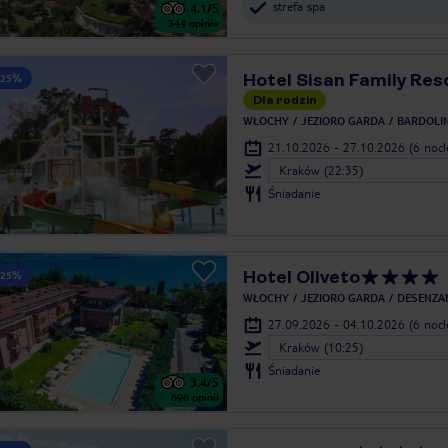
strefa spa
4.1
/5
344
opinie
Hotel Sisan Family Res
 25%
Dla rodzin
WŁOCHY
JEZIORO GARDA
BARDOLI
21.10.2026 - 27.10.2026
(6 noc
Kraków (22:35)
Śniadanie
Hotel Oliveto
 25%
WŁOCHY
JEZIORO GARDA
DESENZA
27.09.2026 - 04.10.2026
(6 noc
Kraków (10:25)
Śniadanie
3.4
/5
696
opinii