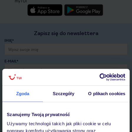
myTUI
Zapisz się do newslettera
IMIĘ*
E-MAIL*
Wyrażam zgodę na przetwarzanie danych osobowych przez TUI
Poland Sp. z o.o. i TUI Poland Dystrybucja Sp. z o.o. w celach
marketingowych, w zakresie oraz celu wskazanym w
„Informacji o
Zgoda
Szczegóły
O plikach cookies
przetwarzaniu danych osobowych”
, poprzez elektroniczną formę
komunikacji (e-mail), także z użyciem tzw. automatycznych
systemów wywołujących.
Szanujemy Twoją prywatność
Zapisz się
Używamy technologii takich jak pliki cookie w celu
poprawy komfortu użytkowania strony oraz