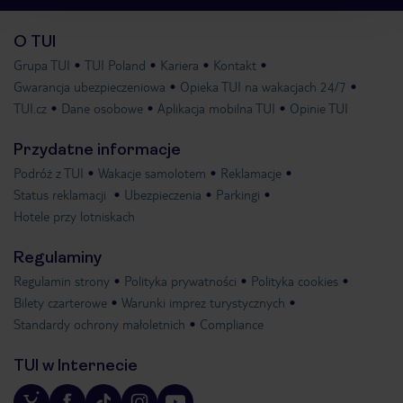
O TUI
Grupa TUI
TUI Poland
Kariera
Kontakt
Gwarancja ubezpieczeniowa
Opieka TUI na wakacjach 24/7
TUI.cz
Dane osobowe
Aplikacja mobilna TUI
Opinie TUI
Przydatne informacje
Podróż z TUI
Wakacje samolotem
Reklamacje
Status reklamacji
Ubezpieczenia
Parkingi
Hotele przy lotniskach
Regulaminy
Regulamin strony
Polityka prywatności
Polityka cookies
Bilety czarterowe
Warunki imprez turystycznych
Standardy ochrony małoletnich
Compliance
TUI w Internecie