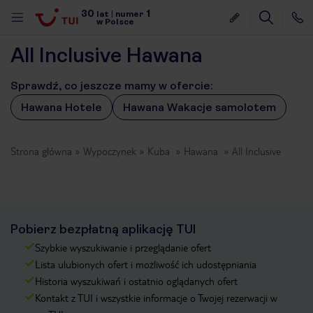
30
1
lat
|
numer
w Polsce
All Inclusive Hawana
Sprawdź, co jeszcze mamy w ofercie:
Hawana Hotele
Hawana Wakacje samolotem
Strona główna
Wypoczynek
Kuba
Hawana
All Inclusive
Pobierz bezpłatną aplikację TUI
Szybkie wyszukiwanie i przeglądanie ofert
Lista ulubionych ofert i możliwość ich udostępniania
Historia wyszukiwań i ostatnio oglądanych ofert
nute
Kontakt z TUI i wszystkie informacje o Twojej rezerwacji w