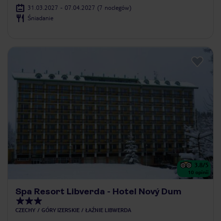
31.03.2027 - 07.04.2027
(7 noclegów)
Śniadanie
3.8
/5
10
opinii
Spa Resort Libverda - Hotel Nový Dum
CZECHY
GÓRY IZERSKIE
ŁAŹNIE LIBWERDA