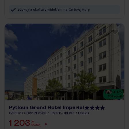
Spokojna okolica z widokiem na Certovą Horę
4.1
/5
369
opinii
Pytloun Grand Hotel Imperial
CZECHY
GÓRY IZERSKIE
JESTED-LIBEREC
LIBEREC
1 203
ZŁ
OSOBA