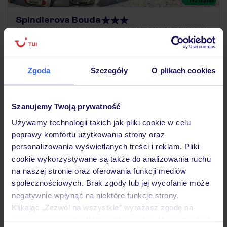
Spindlerova Bouda
CZECHY
KARKONOSZE
SZPINDLEROWY MŁYN
SZPINDLEROWY MŁYN
1 410
ZŁ
OSOBA
19.11.2026 - 26.11.2026
(7 noclegów)
Zgoda
Szczegóły
O plikach cookies
Śniadanie
Na terenie Karkonoskiego Parku Narodowego
Szanujemy Twoją prywatność
Używamy technologii takich jak pliki cookie w celu
poprawy komfortu użytkowania strony oraz
personalizowania wyświetlanych treści i reklam. Pliki
cookie wykorzystywane są także do analizowania ruchu
na naszej stronie oraz oferowania funkcji mediów
społecznościowych. Brak zgody lub jej wycofanie może
negatywnie wpłynąć na niektóre funkcje strony.
Klikając „Zezwól na wszystkie” wyrażasz zgodę na
umieszczenie wszystkich plików cookie. Możesz jednak