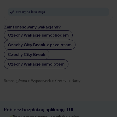
atrakcyjna lokalizacja
Zainteresowany wakacjami?
Czechy Wakacje samochodem
Czechy City Break z przelotem
Czechy City Break
Czechy Wakacje samolotem
Strona główna
Wypoczynek
Czechy
Narty
Pobierz bezpłatną aplikację TUI
Szybkie wyszukiwanie i przeglądanie ofert