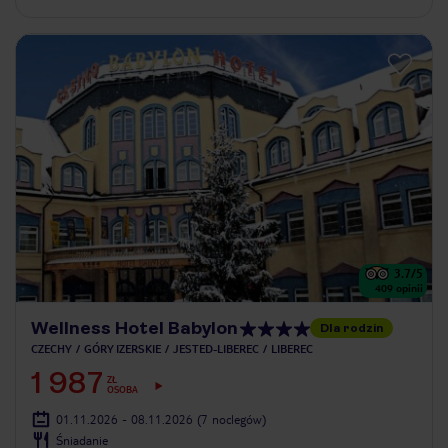
3.7
/5
409
opinii
Wellness Hotel Babylon
Dla rodzin
CZECHY
GÓRY IZERSKIE
JESTED-LIBEREC
LIBEREC
1 987
ZŁ
OSOBA
01.11.2026 - 08.11.2026
(7 noclegów)
Śniadanie