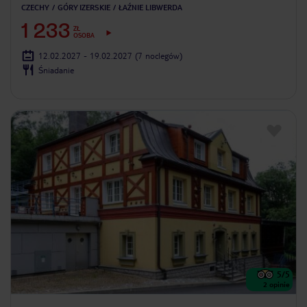
CZECHY
GÓRY IZERSKIE
ŁAŹNIE LIBWERDA
1 233
ZŁ
OSOBA
12.02.2027 - 19.02.2027
(7 noclegów)
Śniadanie
5
/5
2
opinie