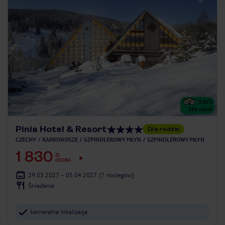
3.6
/5
256
opinii
Pinia Hotel & Resort
Dla rodzin
CZECHY
KARKONOSZE
SZPINDLEROWY MŁYN
SZPINDLEROWY MŁYN
1 830
ZŁ
OSOBA
29.03.2027 - 05.04.2027
(7 noclegów)
Śniadanie
kameralna lokalizacja