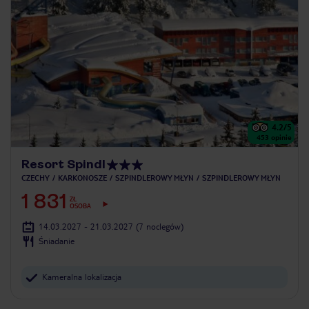
4.2
/5
453
opinie
Resort Spindl
CZECHY
KARKONOSZE
SZPINDLEROWY MŁYN
SZPINDLEROWY MŁYN
1 831
ZŁ
OSOBA
14.03.2027 - 21.03.2027
(7 noclegów)
Śniadanie
Kameralna lokalizacja