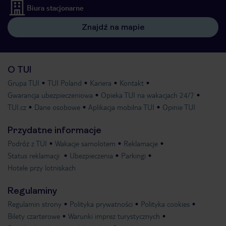
Biura stacjonarne
Znajdź na mapie
O TUI
Grupa TUI
TUI Poland
Kariera
Kontakt
Gwarancja ubezpieczeniowa
Opieka TUI na wakacjach 24/7
TUI.cz
Dane osobowe
Aplikacja mobilna TUI
Opinie TUI
Przydatne informacje
Podróż z TUI
Wakacje samolotem
Reklamacje
Status reklamacji
Ubezpieczenia
Parkingi
Hotele przy lotniskach
Regulaminy
Regulamin strony
Polityka prywatności
Polityka cookies
Bilety czarterowe
Warunki imprez turystycznych