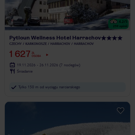
4.2
/5
259
opinii
Pytloun Wellness Hotel Harrachov
CZECHY
KARKONOSZE
HARRACHOV
HARRACHOV
1 627
ZŁ
OSOBA
19.11.2026 - 26.11.2026
(7 noclegów)
Śniadanie
Tylko 150 m od wyciągu narciarskiego