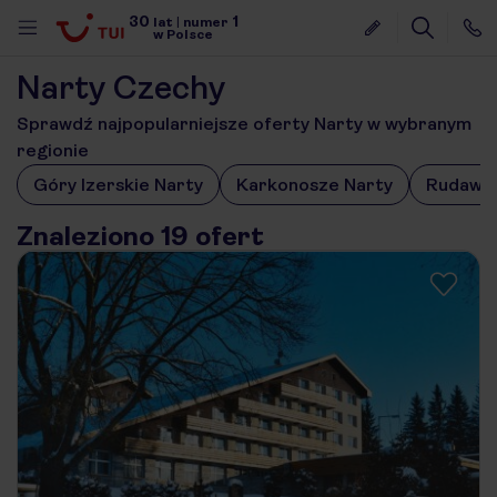
30
1
lat
|
numer
w Polsce
Narty Czechy
Sprawdź najpopularniejsze oferty Narty w wybranym
regionie
Góry Izerskie Narty
Karkonosze Narty
Rudawy 
Znaleziono 19 ofert
nute