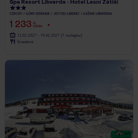
Spa Resort Libverda - Hotel Lesní Zátiší
CZECHY
GÓRY IZERSKIE
JESTED-LIBEREC
ŁAŹNIE LIBWERDA
1 233
ZŁ
OSOBA
12.02.2027 - 19.02.2027
(7 noclegów)
Śniadanie
3
/5
132
opinie