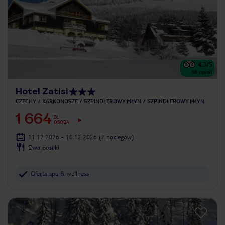
4.3
/5
68
opinii
Hotel Zatisi
CZECHY
KARKONOSZE
SZPINDLEROWY MŁYN
SZPINDLEROWY MŁYN
1 664
ZŁ
OSOBA
11.12.2026 - 18.12.2026
(7 noclegów)
Dwa posiłki
Oferta spa & wellness