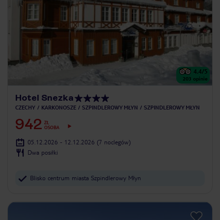
4.4
/5
203
opinie
Hotel Snezka
CZECHY
KARKONOSZE
SZPINDLEROWY MŁYN
SZPINDLEROWY MŁYN
942
ZŁ
OSOBA
05.12.2026 - 12.12.2026
(7 noclegów)
Dwa posiłki
Blisko centrum miasta Szpindlerowy Młyn