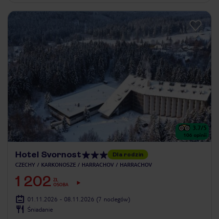
3.7
/5
106
opinii
Hotel Svornost
Dla rodzin
CZECHY
KARKONOSZE
HARRACHOV
HARRACHOV
1 202
ZŁ
OSOBA
01.11.2026 - 08.11.2026
(7 noclegów)
Śniadanie