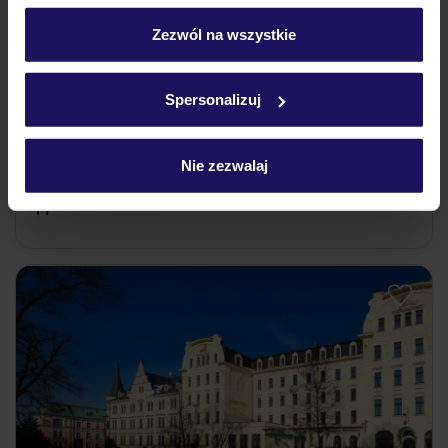
personalizować swój wybór wchodząc w zakładkę
„Szczegóły”
Zezwól na wszystkie
3.6
/5
Szczegółowe informacje o plikach cookie znajdziesz
9
opinii
w
polityce plików cookies
oraz
polityce prywatności
.
Spa Resort Libverda - Villa Friedland
Spersonalizuj
CZECHY
GÓRY IZERSKIE
ŁAŹNIE LIBWERDA
1 420
ZŁ
OSOBA
Nie zezwalaj
13.12.2026 - 20.12.2026
(7 noclegów)
Śniadanie