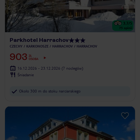
3.7
/5
75
opinii
Parkhotel Harrachov
CZECHY
KARKONOSZE
HARRACHOV
HARRACHOV
903
ZŁ
OSOBA
16.12.2026 - 23.12.2026
(7 noclegów)
Śniadanie
Około 300 m do stoku narciarskiego