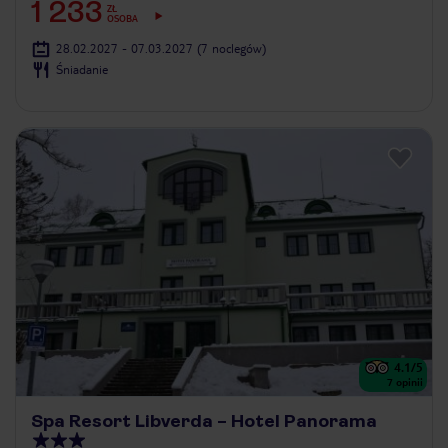
1 233
ZŁ
OSOBA
28.02.2027 - 07.03.2027
(7 noclegów)
Śniadanie
4.1
/5
7
opinii
Spa Resort Libverda – Hotel Panorama