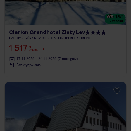
3.9
/5
279
opinii
Clarion Grandhotel Zlaty Lev
CZECHY
GÓRY IZERSKIE
JESTED-LIBEREC
LIBEREC
1 517
ZŁ
OSOBA
17.11.2026 - 24.11.2026
(7 noclegów)
Bez wyżywienia