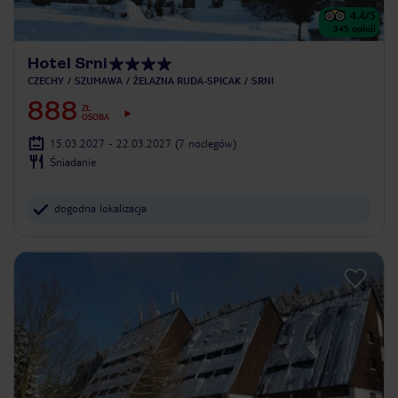
4.4
/5
345
opinii
Hotel Srni
CZECHY
SZUMAWA
ŻELAZNA RUDA-SPICAK
SRNI
888
ZŁ
OSOBA
15.03.2027 - 22.03.2027
(7 noclegów)
Śniadanie
dogodna lokalizacja