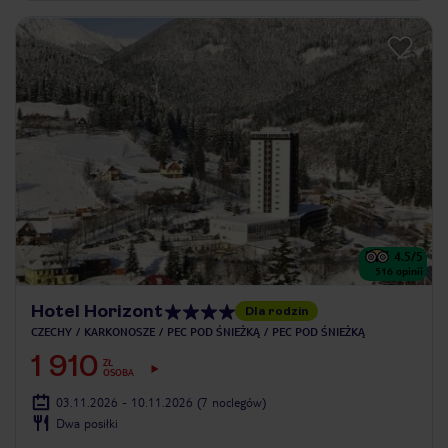
4.5
/5
516
opinii
Hotel Horizont
Dla rodzin
CZECHY
KARKONOSZE
PEC POD ŚNIEŻKĄ
PEC POD ŚNIEŻKĄ
1 910
ZŁ
OSOBA
03.11.2026 - 10.11.2026
(7 noclegów)
Dwa posiłki