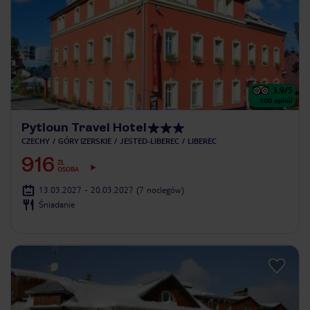
3.9
/5
100
opinii
Pytloun Travel Hotel
CZECHY
GÓRY IZERSKIE
JESTED-LIBEREC
LIBEREC
916
ZŁ
OSOBA
13.03.2027 - 20.03.2027
(7 noclegów)
Śniadanie