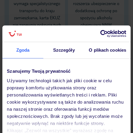
wymaga specjalistycznego
rozszerza ubezpieczenie o
transportu do kraju
dodatkową ochronę po
zamieszkania, karta EKUZ
spożyciu alkoholu
nie zapewnia pokrycia tych
obejmującą NNW
kosztów
zaistniałych pod wpływem
alkoholu
Zgoda
Szczegóły
O plikach cookies
Dane Mondial Assistance
Sprawdź szczegóły
Szanujemy Twoją prywatność
wariantów ochrony »
Używamy technologii takich jak pliki cookie w celu
poprawy komfortu użytkowania strony oraz
personalizowania wyświetlanych treści i reklam. Pliki
cookie wykorzystywane są także do analizowania ruchu
na naszej stronie oraz oferowania funkcji mediów
Dlaczego warto wybrać TUI?
społecznościowych. Brak zgody lub jej wycofanie może
negatywnie wpłynąć na niektóre funkcje strony.
Klikając „Zezwól na wszystkie” wyrażasz zgodę na