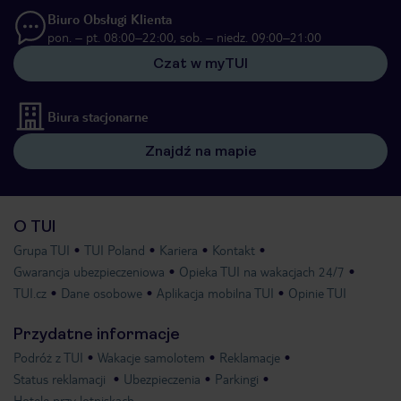
Biuro Obsługi Klienta
pon. – pt. 08:00–22:00, sob. – niedz. 09:00–21:00
Czat w myTUI
Biura stacjonarne
Znajdź na mapie
O TUI
Grupa TUI
TUI Poland
Kariera
Kontakt
Gwarancja ubezpieczeniowa
Opieka TUI na wakacjach 24/7
TUI.cz
Dane osobowe
Aplikacja mobilna TUI
Opinie TUI
Przydatne informacje
Podróż z TUI
Wakacje samolotem
Reklamacje
Status reklamacji
Ubezpieczenia
Parkingi
Hotele przy lotniskach