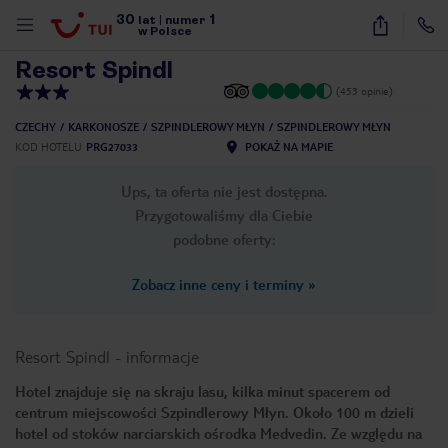
30
1
1
/
28
lat
|
numer
w Polsce
Resort Spindl
(453 opinie)
CZECHY
KARKONOSZE
SZPINDLEROWY MŁYN
SZPINDLEROWY MŁYN
KOD HOTELU
PRG27033
POKAŻ NA MAPIE
Ups, ta oferta nie jest dostępna.
Przygotowaliśmy dla Ciebie
podobne oferty:
Zobacz inne ceny i terminy
»
Resort Spindl
-
informacje
Hotel znajduje się na skraju lasu, kilka minut spacerem od
centrum miejscowości Szpindlerowy Młyn. Około 100 m dzieli
nute
hotel od stoków narciarskich ośrodka Medvedin. Ze względu na