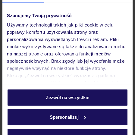
Szanujemy Twoją prywatność
Hotel Otakar
Używamy technologii takich jak pliki cookie w celu
CZECHY
PRAGA
PRAGA
poprawy komfortu użytkowania strony oraz
1 921
ZŁ
personalizowania wyświetlanych treści i reklam. Pliki
OSOBA
cookie wykorzystywane są także do analizowania ruchu
31.10.2026 - 06.11.2026
(6 noclegów)
na naszej stronie oraz oferowania funkcji mediów
Warszawa-Chopina (10:55)
społecznościowych. Brak zgody lub jej wycofanie może
Śniadanie
negatywnie wpłynąć na niektóre funkcje strony.
Klikając „Zezwól na wszystkie” wyrażasz zgodę na
umieszczenie wszystkich plików cookie. Możesz jednak
ZALICZKA 25%
personalizować swój wybór wchodząc w zakładkę
„Szczegóły”
Zezwól na wszystkie
Szczegółowe informacje o plikach cookie znajdziesz
w
polityce plików cookies
oraz
polityce prywatności
.
Spersonalizuj