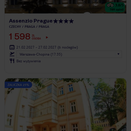
3.8
/5
789
opinii
Assenzio Prague
CZECHY
PRAGA
PRAGA
1 598
ZŁ
OSOBA
21.02.2027 - 27.02.2027
(6 noclegów)
Warszawa-Chopina (17:35)
Bez wyżywienia
ZALICZKA 25%