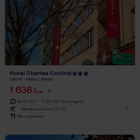
4.2
/5
1752
opinie
Hotel Charles Central
CZECHY
PRAGA
PRAGA
1 636
ZŁ
OSOBA
06.02.2027 - 12.02.2027
(6 noclegów)
Warszawa-Chopina (17:35)
Bez wyżywienia