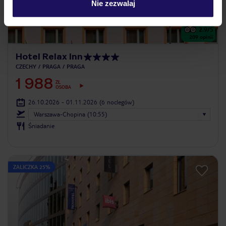
Nie zezwalaj
2.9
/5
209
opinii
Hotel Relax Inn
CZECHY
PRAGA
PRAGA
1 988
ZŁ
OSOBA
26.10.2026 - 01.11.2026
(6 noclegów)
Warszawa-Chopina (10:55)
Śniadanie
ZALICZKA 25%