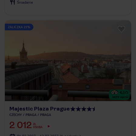
Śniadanie
ZALICZKA 25%
4.3
/5
3659
opinii
Majestic Plaza Prague
CZECHY
PRAGA
PRAGA
2 012
ZŁ
OSOBA