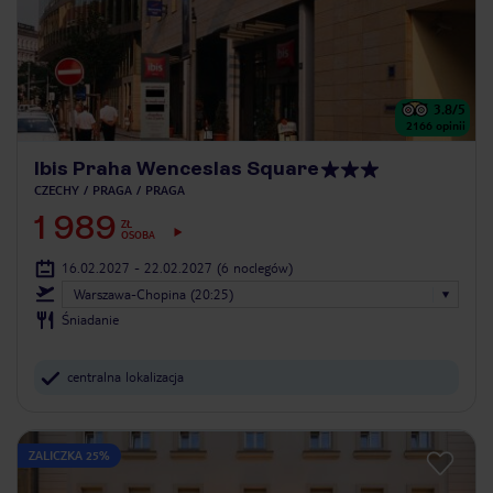
3.8
/5
2166
opinii
Ibis Praha Wenceslas Square
CZECHY
PRAGA
PRAGA
1 989
ZŁ
OSOBA
16.02.2027 - 22.02.2027
(6 noclegów)
Warszawa-Chopina (20:25)
Śniadanie
centralna lokalizacja
ZALICZKA 25%