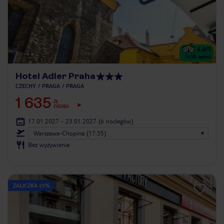
4.4
/5
1650
opinii
Hotel Adler Praha
CZECHY
PRAGA
PRAGA
1 635
ZŁ
OSOBA
17.01.2027 - 23.01.2027
(6 noclegów)
Warszawa-Chopina (17:35)
Bez wyżywienia
ZALICZKA 25%