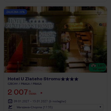
ZALICZKA 25%
3.8
/5
735
opinii
Hotel U Zlateho Stromu
CZECHY
PRAGA
PRAGA
2 007
ZŁ
OSOBA
09.01.2027 - 15.01.2027
(6 noclegów)
Warszawa-Chopina (17:35)