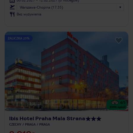
06.02.2027 - 12.02.2027
(6 noclegów)
Warszawa-Chopina (17:35)
Bez wyżywienia
ZALICZKA 25%
4
/5
2096
opinii
Ibis Hotel Praha Mala Strana
CZECHY
PRAGA
PRAGA