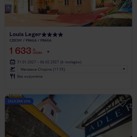
Louis Leger
CZECHY
PRAGA
PRAGA
1 633
ZŁ
OSOBA
31.01.2027 - 06.02.2027
(6 noclegów)
Warszawa-Chopina (17:35)
Bez wyżywienia
ZALICZKA 25%