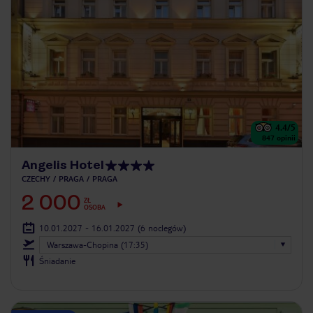
4.4
/5
847
opinii
Angelis Hotel
CZECHY
PRAGA
PRAGA
2 000
ZŁ
OSOBA
10.01.2027 - 16.01.2027
(6 noclegów)
Warszawa-Chopina (17:35)
Śniadanie