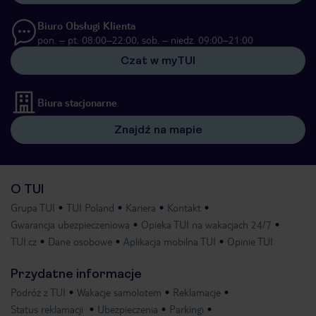
Biuro Obsługi Klienta
pon. – pt. 08:00–22:00, sob. – niedz. 09:00–21:00
Czat w myTUI
Biura stacjonarne
Znajdź na mapie
O TUI
Grupa TUI
TUI Poland
Kariera
Kontakt
Gwarancja ubezpieczeniowa
Opieka TUI na wakacjach 24/7
TUI.cz
Dane osobowe
Aplikacja mobilna TUI
Opinie TUI
Przydatne informacje
Podróż z TUI
Wakacje samolotem
Reklamacje
Status reklamacji
Ubezpieczenia
Parkingi