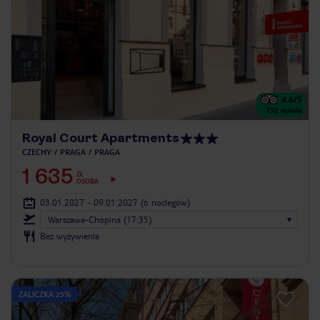
4.6
/5
752
opinie
Royal Court Apartments
CZECHY
PRAGA
PRAGA
1 635
ZŁ
OSOBA
03.01.2027 - 09.01.2027
(6 noclegów)
Warszawa-Chopina (17:35)
Bez wyżywienia
ZALICZKA 25%