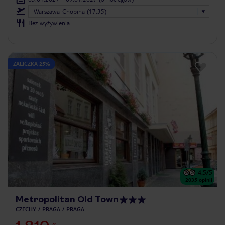
Warszawa-Chopina (17:35)
Bez wyżywienia
ZALICZKA 25%
4.5
/5
2035
opinii
Metropolitan Old Town
CZECHY
PRAGA
PRAGA
ZŁ