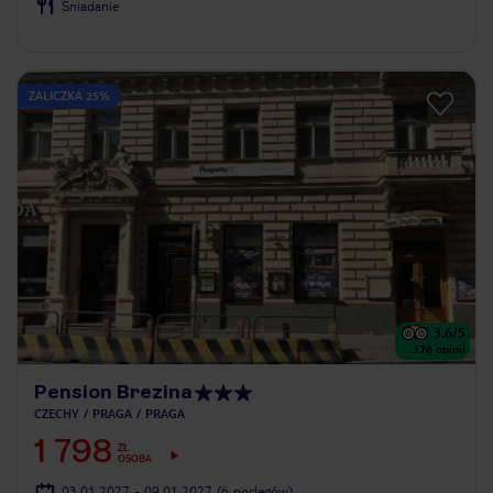
Śniadanie
ZALICZKA 25%
3.6
/5
376
opinii
Pension Brezina
CZECHY
PRAGA
PRAGA
1 798
ZŁ
OSOBA
03.01.2027 - 09.01.2027
(6 noclegów)