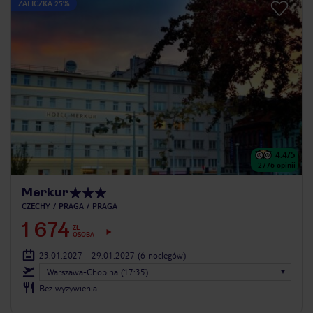
ZALICZKA 25%
4.4
/5
2776
opinii
Merkur
CZECHY
PRAGA
PRAGA
1 674
ZŁ
OSOBA
23.01.2027 - 29.01.2027
(6 noclegów)
Warszawa-Chopina (17:35)
Bez wyżywienia