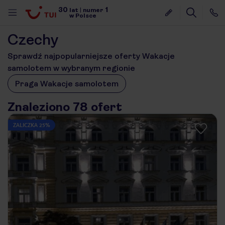
30
1
lat
|
numer
w Polsce
Czechy
Sprawdź najpopularniejsze oferty Wakacje
samolotem w wybranym regionie
Praga Wakacje samolotem
Znaleziono 78 ofert
ZALICZKA 25%
nute