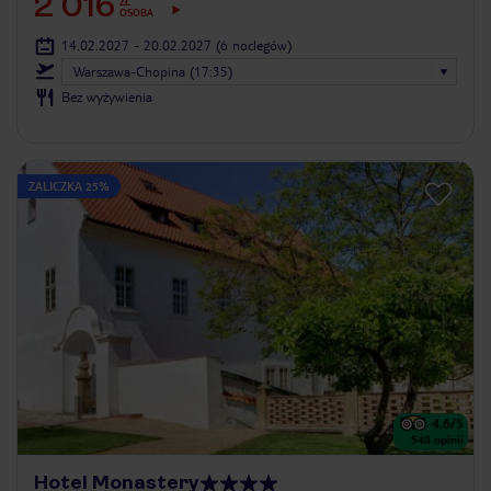
2 016
ZŁ
OSOBA
14.02.2027 - 20.02.2027
(6 noclegów)
Warszawa-Chopina (17:35)
Bez wyżywienia
ZALICZKA 25%
4.6
/5
548
opinii
Hotel Monastery