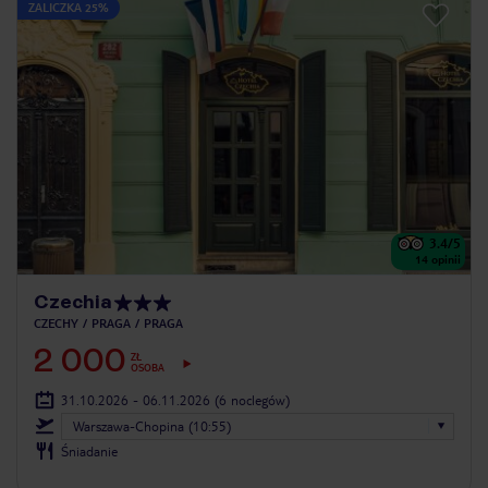
ZALICZKA 25%
3.4
/5
14
opinii
Czechia
CZECHY
PRAGA
PRAGA
2 000
ZŁ
OSOBA
31.10.2026 - 06.11.2026
(6 noclegów)
Warszawa-Chopina (10:55)
Śniadanie