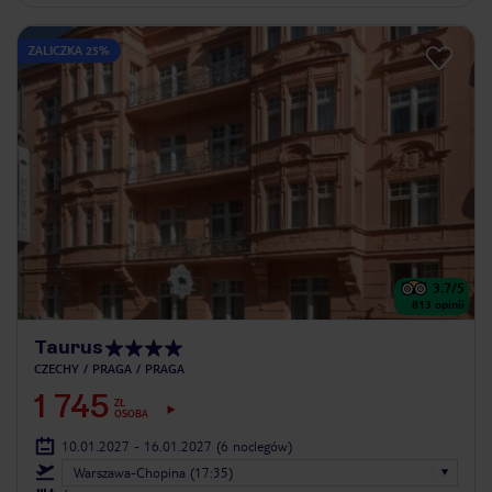
ZALICZKA 25%
3.7
/5
813
opinii
Taurus
CZECHY
PRAGA
PRAGA
1 745
ZŁ
OSOBA
10.01.2027 - 16.01.2027
(6 noclegów)
Warszawa-Chopina (17:35)