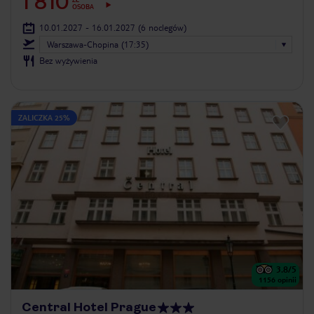
1 810
OSOBA
10.01.2027 - 16.01.2027
(6 noclegów)
Warszawa-Chopina (17:35)
Bez wyżywienia
ZALICZKA 25%
3.8
/5
1156
opinii
Central Hotel Prague