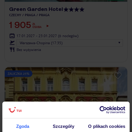
Green Garden Hotel
CZECHY
PRAGA
PRAGA
1 905
ZŁ
OSOBA
17.01.2027 - 23.01.2027
(6 noclegów)
Warszawa-Chopina (17:35)
Bez wyżywienia
ZALICZKA 25%
Zgoda
Szczegóły
O plikach cookies