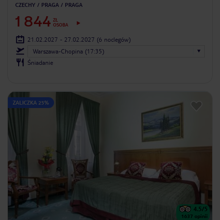
CZECHY
PRAGA
PRAGA
1 844
ZŁ
OSOBA
21.02.2027 - 27.02.2027
(6 noclegów)
Warszawa-Chopina (17:35)
Śniadanie
ZALICZKA 25%
4.5
/5
1637
opinii