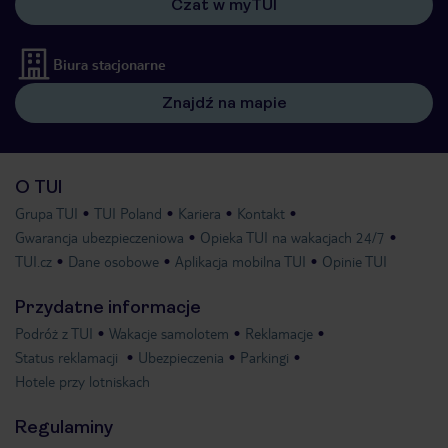
Czat w myTUI
Biura stacjonarne
Znajdź na mapie
O TUI
Grupa TUI
TUI Poland
Kariera
Kontakt
Gwarancja ubezpieczeniowa
Opieka TUI na wakacjach 24/7
TUI.cz
Dane osobowe
Aplikacja mobilna TUI
Opinie TUI
Przydatne informacje
Podróż z TUI
Wakacje samolotem
Reklamacje
Status reklamacji
Ubezpieczenia
Parkingi
Hotele przy lotniskach
Regulaminy