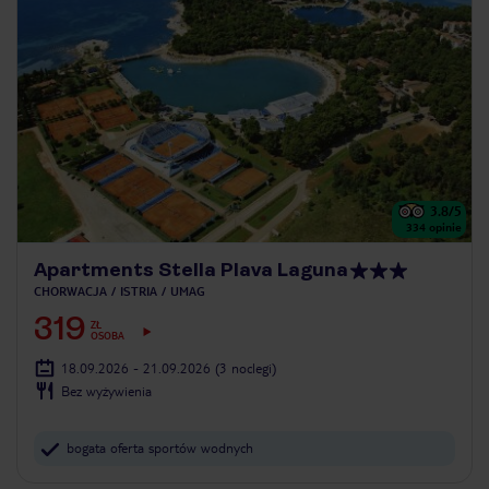
3.8
/5
334
opinie
Apartments Stella Plava Laguna
CHORWACJA
ISTRIA
UMAG
319
ZŁ
OSOBA
18.09.2026 - 21.09.2026
(3 noclegi)
Bez wyżywienia
bogata oferta sportów wodnych