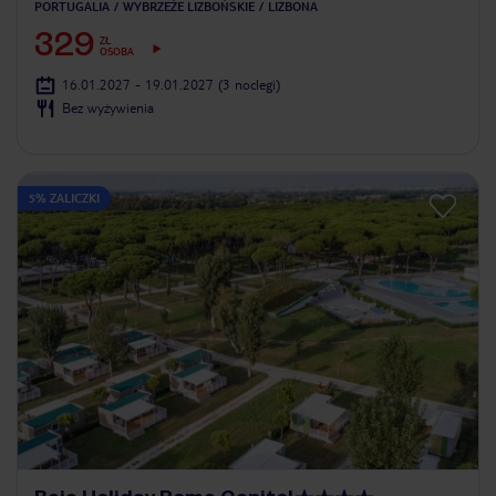
PORTUGALIA
WYBRZEŻE LIZBOŃSKIE
LIZBONA
329
ZŁ
OSOBA
16.01.2027 - 19.01.2027
(3 noclegi)
Bez wyżywienia
5% ZALICZKI