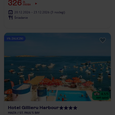
326
ZŁ
OSOBA
20.12.2026 - 23.12.2026
(3 noclegi)
Śniadanie
5% ZALICZKI
4.1
/5
669
opinii
Hotel Gillieru Harbour
MALTA
ST. PAUL'S BAY