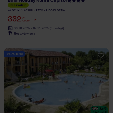
Baia Holiday Roma Capitol
Dla rodzin
WŁOCHY
LACJUM - RZYM
LIDO DI OSTIA
332
ZŁ
OSOBA
30.10.2026 - 02.11.2026
(3 noclegi)
Bez wyżywienia
5% ZALICZKI
3.6
/5
2446
opinii