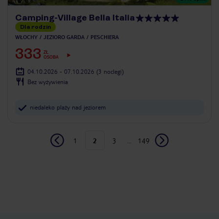
Camping-Village Bella Italia
Dla rodzin
WŁOCHY
JEZIORO GARDA
PESCHIERA
333
ZŁ
OSOBA
04.10.2026 - 07.10.2026
(3 noclegi)
Bez wyżywienia
niedaleko plaży nad jeziorem
1
2
3
...
149