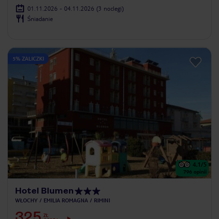
01.11.2026 - 04.11.2026
(3 noclegi)
Śniadanie
5% ZALICZKI
4.1
/5
796
opinii
Hotel Blumen
WŁOCHY
EMILIA ROMAGNA
RIMINI
325
ZŁ