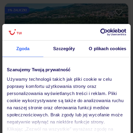
5% ZALICZKI
Zgoda
Szczegóły
O plikach cookies
Szanujemy Twoją prywatność
2.7
/5
Używamy technologii takich jak pliki cookie w celu
35
opinii
poprawy komfortu użytkowania strony oraz
Medena Apartments
personalizowania wyświetlanych treści i reklam. Pliki
CHORWACJA
DALMACJA ŚRODKOWA
TROGIR
cookie wykorzystywane są także do analizowania ruchu
322
ZŁ
na naszej stronie oraz oferowania funkcji mediów
OSOBA
społecznościowych. Brak zgody lub jej wycofanie może
03.10.2026 - 06.10.2026
(3 noclegi)
negatywnie wpłynąć na niektóre funkcje strony.
Bez wyżywienia
Klikając „Zezwól na wszystkie” wyrażasz zgodę na