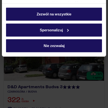
umieszczenie wszystkich plików cookie. Możesz jednak
zielona okolica
personalizować swój wybór wchodząc w zakładkę
„Szczegóły”
Zezwól na wszystkie
Szczegółowe informacje o plikach cookie znajdziesz
5% ZALICZKI
w
polityce plików cookies
oraz
polityce prywatności
.
Spersonalizuj
Nie zezwalaj
5
/5
1
opinia
D&D Apartments Budva 3
CZARNOGÓRA
BUDVA
322
ZŁ
OSOBA