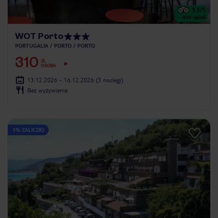
3.5
/5
459
opinii
WOT Porto
PORTUGALIA
PORTO
PORTO
310
ZŁ
OSOBA
13.12.2026 - 16.12.2026
(3 noclegi)
Bez wyżywienia
5% ZALICZKI