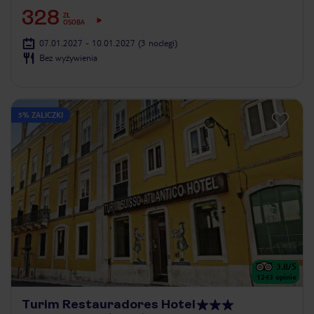
328
ZŁ
OSOBA
07.01.2027 - 10.01.2027
(3 noclegi)
Bez wyżywienia
5% ZALICZKI
3.8
/5
1243
opinie
Turim Restauradores Hotel