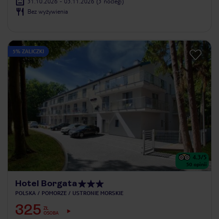
31.10.2026 - 03.11.2026
(3 noclegi)
Bez wyżywienia
5% ZALICZKI
4.3
/5
50
opinii
Hotel Borgata
POLSKA
POMORZE
USTRONIE MORSKIE
325
ZŁ
OSOBA