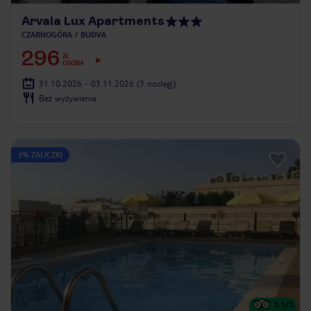
Arvala Lux Apartments
CZARNOGÓRA
BUDVA
296
ZŁ
OSOBA
31.10.2026 - 03.11.2026
(3 noclegi)
Bez wyżywienia
5% ZALICZKI
3.1
/5