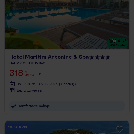
4.1
/5
4395
opinii
Hotel Maritim Antonine & Spa
MALTA
MELLIEHA BAY
318
ZŁ
OSOBA
06.12.2026 - 09.12.2026
(3 noclegi)
Bez wyżywienia
komfortowe pokoje
5% ZALICZKI