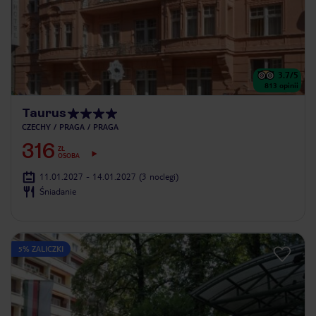
3.7
/5
813
opinii
Taurus
CZECHY
PRAGA
PRAGA
316
ZŁ
OSOBA
11.01.2027 - 14.01.2027
(3 noclegi)
Śniadanie
5% ZALICZKI