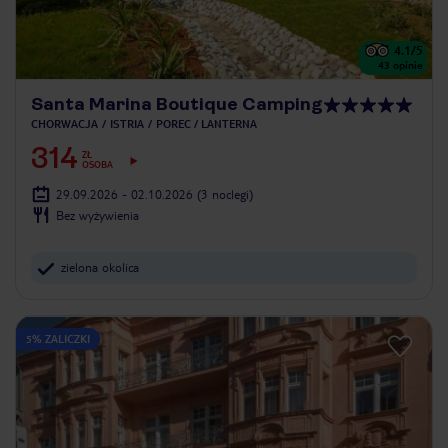
4.1
/5
43
opinie
Santa Marina Boutique Camping
CHORWACJA
ISTRIA
POREC / LANTERNA
314
ZŁ
OSOBA
29.09.2026 - 02.10.2026
(3 noclegi)
Bez wyżywienia
zielona okolica
5% ZALICZKI