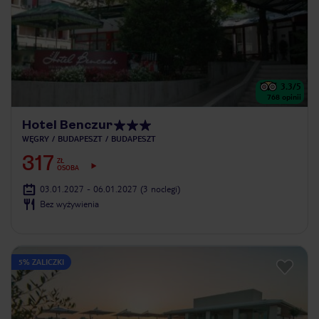
3.3
/5
768
opinii
Hotel Benczur
WĘGRY
BUDAPESZT
BUDAPESZT
317
ZŁ
OSOBA
03.01.2027 - 06.01.2027
(3 noclegi)
Bez wyżywienia
5% ZALICZKI