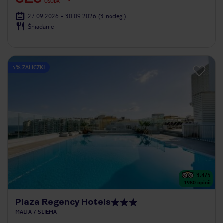
OSOBA
27.09.2026 - 30.09.2026
(3 noclegi)
Śniadanie
5% ZALICZKI
3.4
/5
1980
opinii
Plaza Regency Hotels
MALTA
SLIEMA