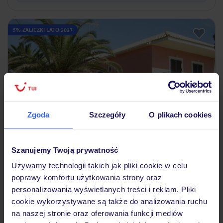
5% ZALICZKI LATO 2027
Zgoda
Szczegóły
O plikach cookies
2.7
/5
6
opinii
Szanujemy Twoją prywatność
Lefteris
Używamy technologii takich jak pliki cookie w celu
GRECJA
KORFU
MARATHIAS
poprawy komfortu użytkowania strony oraz
1 675
personalizowania wyświetlanych treści i reklam. Pliki
ZŁ
OSOBA
cookie wykorzystywane są także do analizowania ruchu
29.05.2027 - 05.06.2027
(7 noclegów)
na naszej stronie oraz oferowania funkcji mediów
Wrocław (02:05)