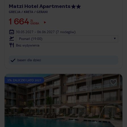
Matzi Hotel Apartments
GRECJA
KRETA
GERANI
1 664
ZŁ
OSOBA
30.05.2027 - 06.06.2027
(7 noclegów)
Poznań (19:00)
Bez wyżywienia
basen dla dzieci
5% ZALICZKI LATO 2027