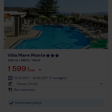
4.6
/5
356
opinii
Villa Mare Monte
GRECJA
KRETA
MALIA
1 599
ZŁ
OSOBA
30.05.2027 - 06.06.2027
(7 noclegów)
Poznań (19:00)
Bez wyżywienia
komfortowe pokoje