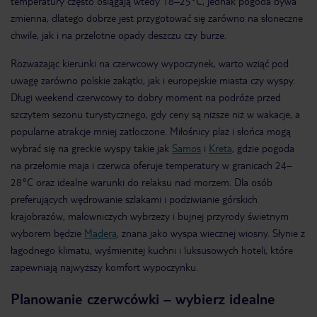
temperatury często osiągają wtedy 18–25°C, jednak pogoda bywa
zmienna, dlatego dobrze jest przygotować się zarówno na słoneczne
chwile, jak i na przelotne opady deszczu czy burze.
Rozważając kierunki na czerwcowy wypoczynek, warto wziąć pod
uwagę zarówno polskie zakątki, jak i europejskie miasta czy wyspy.
Długi weekend czerwcowy to dobry moment na podróże przed
szczytem sezonu turystycznego, gdy ceny są niższe niż w wakacje, a
popularne atrakcje mniej zatłoczone. Miłośnicy plaż i słońca mogą
wybrać się na greckie wyspy takie jak
Samos
i
Kreta
, gdzie pogoda
na przełomie maja i czerwca oferuje temperatury w granicach 24–
28°C oraz idealne warunki do relaksu nad morzem. Dla osób
preferujących wędrowanie szlakami i podziwianie górskich
krajobrazów, malowniczych wybrzeży i bujnej przyrody świetnym
wyborem będzie
Madera
, znana jako wyspa wiecznej wiosny. Słynie z
łagodnego klimatu, wyśmienitej kuchni i luksusowych hoteli, które
zapewniają najwyższy komfort wypoczynku.
Planowanie czerwcówki – wybierz idealne