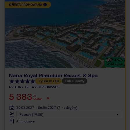
OFERTA PROMOWANA
4.9
/5
4590
opinii
Nana Royal Premium Resort & Spa
Tylko w TUI
Luksusowy
GRECJA
KRETA
HERSONISSOS
5 383
ZŁ
OSOBA
30.05.2027 - 06.06.2027
(7 noclegów)
Poznań (19:00)
All Inclusive