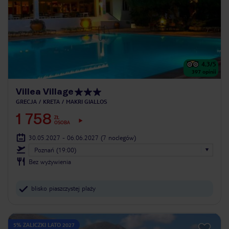
4.3
/5
397
opinii
Villea Village
GRECJA
KRETA
MAKRI GIALLOS
1 758
ZŁ
OSOBA
30.05.2027 - 06.06.2027
(7 noclegów)
Poznań (19:00)
Bez wyżywienia
blisko piaszczystej plaży
5% ZALICZKI LATO 2027