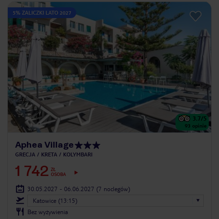
5% ZALICZKI LATO 2027
3.7
/5
93
opinie
Aphea Village
GRECJA
KRETA
KOLYMBARI
1 742
ZŁ
OSOBA
30.05.2027 - 06.06.2027
(7 noclegów)
Katowice (13:15)
Bez wyżywienia