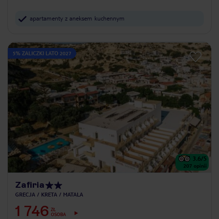
apartamenty z aneksem kuchennym
5% ZALICZKI LATO 2027
3.6
/5
207
opinii
Zafiria
GRECJA
KRETA
MATALA
1 746
ZŁ
OSOBA