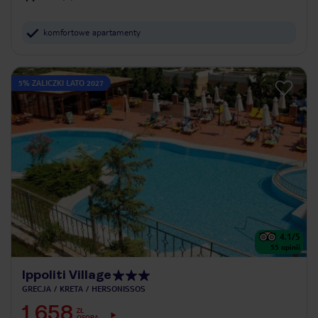
komfortowe apartamenty
5% ZALICZKI LATO 2027
4.1
/5
55
opinii
Ippoliti Village
GRECJA
KRETA
HERSONISSOS
1 658
ZŁ
OSOBA