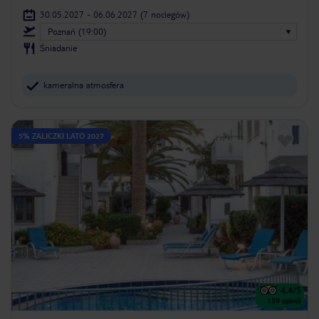
30.05.2027 - 06.06.2027
(7 noclegów)
Poznań (19:00)
Śniadanie
kameralna atmosfera
5% ZALICZKI LATO 2027
4.4
/5
159
opinii