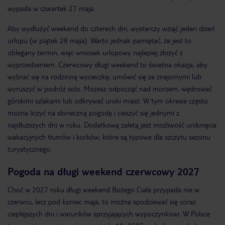
wypada w czwartek 27 maja.
Aby wydłużyć weekend do czterech dni, wystarczy wziąć jeden dzień
urlopu (w piątek 28 maja). Warto jednak pamiętać, że jest to
oblegany termin, więc wniosek urlopowy najlepiej złożyć z
wyprzedzeniem. Czerwcowy długi weekend to świetna okazja, aby
wybrać się na rodzinną wycieczkę, umówić się ze znajomymi lub
wyruszyć w podróż solo. Możesz odpocząć nad morzem, wędrować
górskimi szlakami lub odkrywać uroki miast. W tym okresie często
można liczyć na słoneczną pogodę i cieszyć się jednymi z
najdłuższych dni w roku. Dodatkową zaletą jest możliwość uniknięcia
wakacyjnych tłumów i korków, które są typowe dla szczytu sezonu
turystycznego.
Pogoda na długi weekend czerwcowy 2027
Choć w 2027 roku długi weekend Bożego Ciała przypada nie w
czerwcu, lecz pod koniec maja, to można spodziewać się coraz
cieplejszych dni i warunków sprzyjających wypoczynkowi. W Polsce