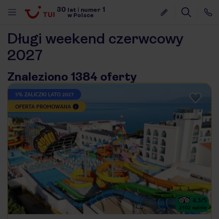
30
1
lat
|
numer
w Polsce
Długi weekend czerwcowy
2027
Znaleziono 1384 oferty
5% ZALICZKI LATO 2027
OFERTA PROMOWANA
4.3
/5
nute
2102
opinie