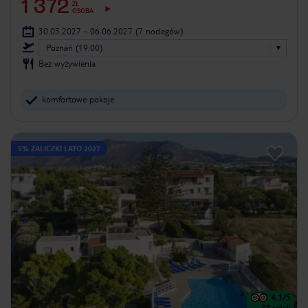
1 372
ZŁ
OSOBA
30.05.2027 - 06.06.2027
(7 noclegów)
Poznań (19:00)
Bez wyżywienia
komfortowe pokoje
5% ZALICZKI LATO 2027
4.1
/5
55
opinii