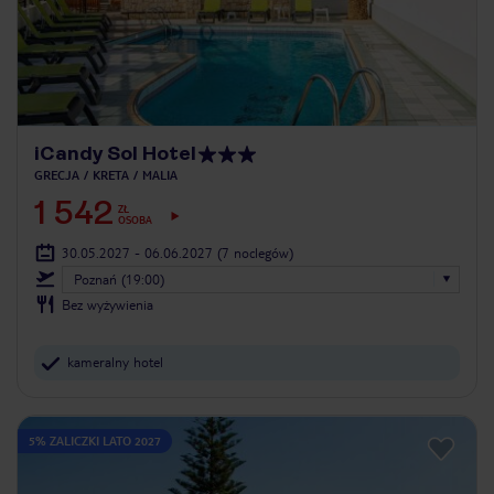
iCandy Sol Hotel
GRECJA
KRETA
MALIA
1 542
ZŁ
OSOBA
30.05.2027 - 06.06.2027
(7 noclegów)
Poznań (19:00)
Bez wyżywienia
kameralny hotel
5% ZALICZKI LATO 2027