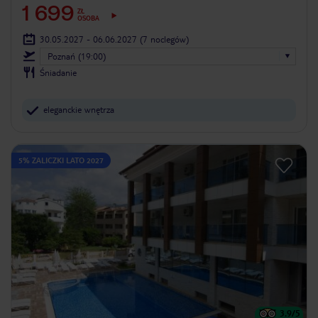
1 699
ZŁ
OSOBA
30.05.2027 - 06.06.2027
(7 noclegów)
Poznań (19:00)
Śniadanie
eleganckie wnętrza
5% ZALICZKI LATO 2027
3.9
/5