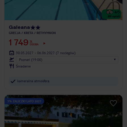
4
/5
89
opinii
Galeana
GRECJA
KRETA
RETHYMNON
1 749
ZŁ
OSOBA
30.05.2027 - 06.06.2027
(7 noclegów)
Poznań (19:00)
Śniadanie
kameralna atmosfera
5% ZALICZKI LATO 2027