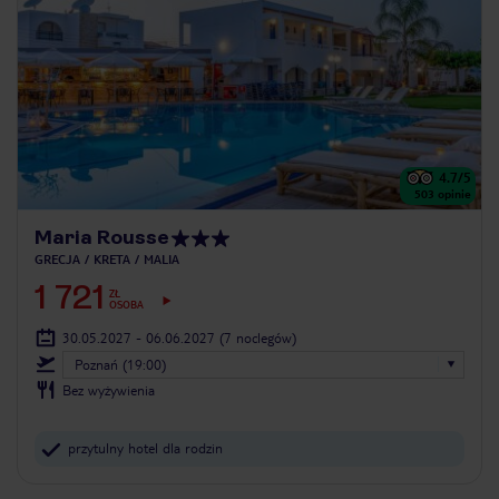
4.7
/5
503
opinie
Maria Rousse
GRECJA
KRETA
MALIA
1 721
ZŁ
OSOBA
30.05.2027 - 06.06.2027
(7 noclegów)
Poznań (19:00)
Bez wyżywienia
przytulny hotel dla rodzin