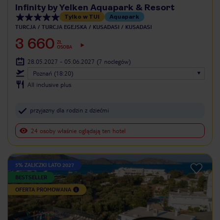
Infinity by Yelken Aquapark & Resort
Tylko w TUI
Aquapark
TURCJA
TURCJA EGEJSKA
KUSADASI
KUSADASI
3 660
ZŁ
OSOBA
28.05.2027 - 05.06.2027
(7 noclegów)
Poznań (18:20)
All inclusive plus
przyjazny dla rodzin z dziećmi
24 osoby właśnie oglądają ten hotel
5% ZALICZKI LATO 2027
BESTSELLER
OFERTA PROMOWANA