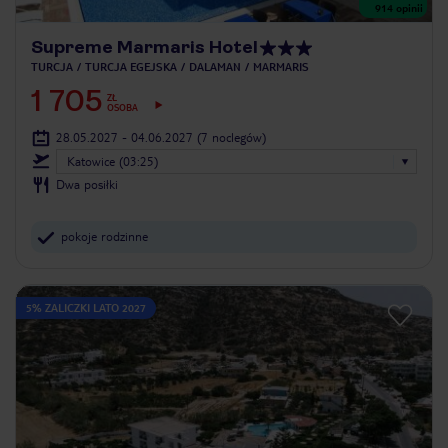
914
opinii
Supreme Marmaris Hotel
TURCJA
TURCJA EGEJSKA
DALAMAN
MARMARIS
1 705
ZŁ
OSOBA
28.05.2027 - 04.06.2027
(7 noclegów)
Katowice (03:25)
Dwa posiłki
pokoje rodzinne
5% ZALICZKI LATO 2027