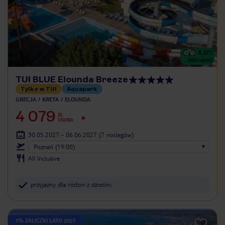
4.2
/5
600
opinii
TUI BLUE Elounda Breeze
Tylko w TUI
Aquapark
GRECJA
KRETA
ELOUNDA
4 079
ZŁ
OSOBA
30.05.2027 - 06.06.2027
(7 noclegów)
Poznań (19:00)
All Inclusive
przyjazny dla rodzin z dziećmi
5% ZALICZKI LATO 2027