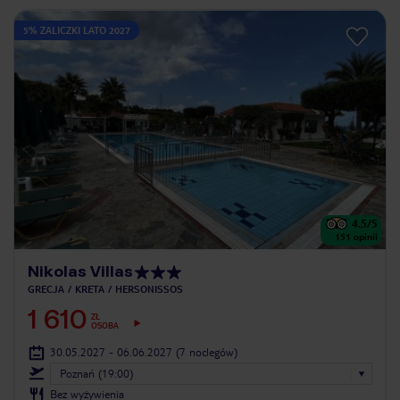
5% ZALICZKI LATO 2027
4.5
/5
151
opinii
Nikolas Villas
GRECJA
KRETA
HERSONISSOS
1 610
ZŁ
OSOBA
30.05.2027 - 06.06.2027
(7 noclegów)
Poznań (19:00)
Bez wyżywienia