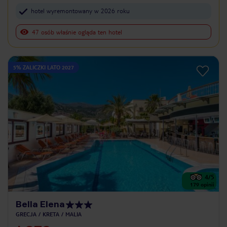
hotel wyremontowany w 2026 roku
47 osób właśnie ogląda ten hotel
5% ZALICZKI LATO 2027
4
/5
179
opinii
Bella Elena
GRECJA
KRETA
MALIA