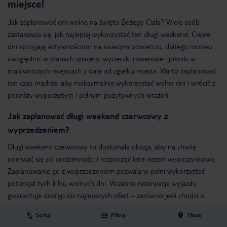
miejsce!
Jak zaplanować dni wolne na święto Bożego Ciała? Wiele osób
zastanawia się, jak najlepiej wykorzystać ten długi weekend. Ciepłe
dni sprzyjają aktywnościom na świeżym powietrzu, dlatego możesz
uwzględnić w planach spacery, wycieczki rowerowe i pikniki w
malowniczych miejscach z dala od zgiełku miasta. Warto zaplanować
ten czas mądrze, aby maksymalnie wykorzystać wolne dni i wrócić z
podróży wypoczętym i pełnym pozytywnych wrażeń.
Jak zaplanować długi weekend czerwcowy z
wyprzedzeniem?
Długi weekend czerwcowy to doskonała okazja, aby na chwilę
oderwać się od codzienności i rozpocząć letni sezon wypoczynkowy.
Zaplanowanie go z wyprzedzeniem pozwala w pełni wykorzystać
potencjał tych kilku wolnych dni. Wczesna rezerwacja wyjazdu
gwarantuje dostęp do najlepszych ofert – zarówno jeśli chodzi o
hotele, jak i atrakcje turystyczne. Dzięki temu możesz znaleźć
Sortuj
Filtruj
Mapa
najlepsze miejsce na rodzinny wyjazd pełen przygód, relaksujący