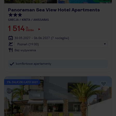
Panoraman Sea View Hotel Apartments
GRECJA
KRETA
ANISSARAS
1 514
ZŁ
OSOBA
30.05.2027 - 06.06.2027
(7 noclegów)
Poznań (19:00)
Bez wyżywienia
komfortowe apartamenty
5% ZALICZKI LATO 2027