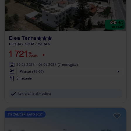
4
/5
46
opinii
Elea Terra
GRECJA
KRETA
MATALA
1 721
ZŁ
OSOBA
30.05.2027 - 06.06.2027
(7 noclegów)
Poznań (19:00)
Śniadanie
kameralna atmosfera
5% ZALICZKI LATO 2027