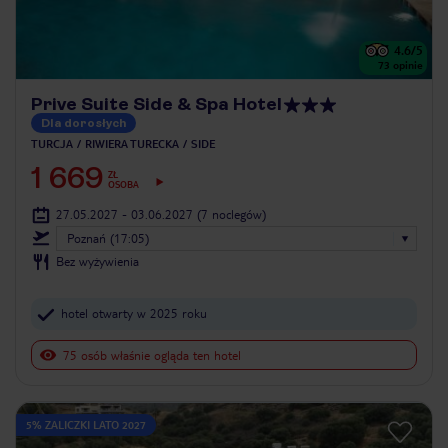
4.6
/5
73
opinie
Prive Suite Side & Spa Hotel
Dla dorosłych
TURCJA
RIWIERA TURECKA
SIDE
1 669
ZŁ
OSOBA
27.05.2027 - 03.06.2027
(7 noclegów)
Poznań (17:05)
Bez wyżywienia
hotel otwarty w 2025 roku
75 osób właśnie ogląda ten hotel
5% ZALICZKI LATO 2027