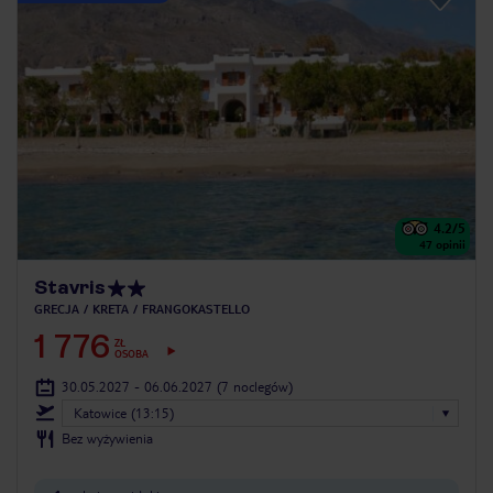
4.2
/5
47
opinii
Stavris
GRECJA
KRETA
FRANGOKASTELLO
1 776
ZŁ
OSOBA
30.05.2027 - 06.06.2027
(7 noclegów)
Katowice (13:15)
Bez wyżywienia