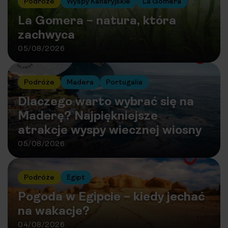
Podróże
Wyspy Kanaryjskie
La Gomera
La Gomera – natura, która
zachwyca
05/08/2026
Podróże
Madera
Portugalia
Dlaczego warto wybrać się na
Maderę? Najpiękniejsze
atrakcje wyspy wiecznej wiosny
05/08/2026
Podróże
Egipt
Pogoda w Egipcie – kiedy jechać
na wakacje?
04/08/2026