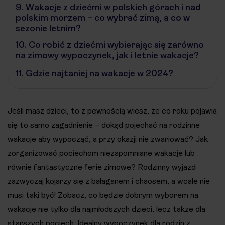
9.
Wakacje z dziećmi w polskich górach i nad
polskim morzem – co wybrać zimą, a co w
sezonie letnim?
10.
Co robić z dziećmi wybierając się zarówno
na zimowy wypoczynek, jak i letnie wakacje?
11.
Gdzie najtaniej na wakacje w 2024?
Jeśli masz dzieci, to z pewnością wiesz, że co roku pojawia
się to samo zagadnienie – dokąd pojechać na rodzinne
wakacje aby wypocząć, a przy okazji nie zwariować? Jak
zorganizować pociechom niezapomniane wakacje lub
równie fantastyczne ferie zimowe? Rodzinny wyjazd
zazwyczaj kojarzy się z bałaganem i chaosem, a wcale nie
musi taki być! Zobacz, co będzie dobrym wyborem na
wakacje nie tylko dla najmłodszych dzieci, lecz także dla
starszych pociech. Idealny wypoczynek dla rodzin z