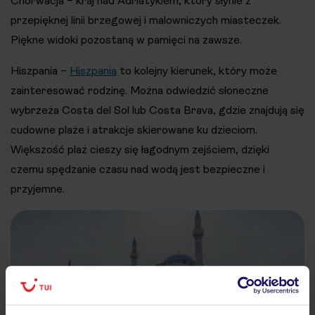
Chorwacja – kraj nad Adriatykiem, który słynie z
przepięknej linii brzegowej i malowniczych miasteczek.
Piękne widoki pozostaną w pamięci na zawsze.
Hiszpania –
Hiszpania
to kolejny kierunek, który może
zainteresować rodzinę. Można odwiedzić słoneczne
wybrzeża Costa del Sol lub Costa Brava, gdzie znajdują się
cudowne plaże i atrakcje skierowane ku dzieciom.
Większość plaż cieszy się łagodnym zejściem, dzięki
czemu spędzanie czasu nad wodą jest bezpieczne i
przyjemne.