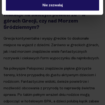
wiele uciechy dzieciom.
Nie zezwalaj
Wakacje na świeżym powietrzu – w
górach Grecji, czy nad Morzem
Śródziemnym?
Grecja kontynentalna i wyspy greckie to doskonałe
miejsce na wyjazd z dziećmi. Zarówno w greckich górach,
jak i nad morzem znajdziecie wiele fantastycznych
rozrywek i ciekawych form wypoczynku dla najmłodszych.
Na półwyspie Peloponez znajdziecie piękne górzyste
tereny, które przypadną do gustu aktywnym dzieciom i
rodzicom. Fantastyczne widoki, świeże powietrze i
możliwość obcowania z przyrodą to naprawdę świetna
sprawa. Po takim pełnym wrażeń dniu rodzice mogą
odpocząć w hotelowym SPA, a dzieci polubią kącik zabaw