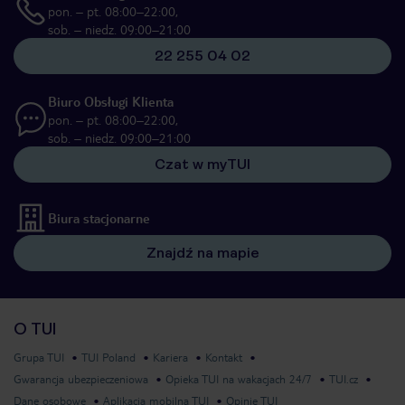
pon. – pt. 08:00–22:00,
sob. – niedz. 09:00–21:00
22 255 04 02
Biuro Obsługi Klienta
pon. – pt. 08:00–22:00,
sob. – niedz. 09:00–21:00
Czat w myTUI
Biura stacjonarne
Znajdź na mapie
O TUI
Grupa TUI
TUI Poland
Kariera
Kontakt
Gwarancja ubezpieczeniowa
Opieka TUI na wakacjach 24/7
TUI.cz
Dane osobowe
Aplikacja mobilna TUI
Opinie TUI