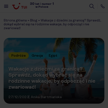
30
1
lat
|
numer
w Polsce
Strona główna
»
Blog
»
Wakacje z dziećmi za granicą? Sprawdź,
dokąd wybrać się na rodzinne wakacje, by odpocząć i nie
zwariować!
Podróże
Grecja
Egipt
Wakacje z dziećmi za granicą?
Sprawdź, dokąd wybrać się na
rodzinne wakacje, by odpocząć i nie
zwariować!
27/12/2023
Anika Bartmańska