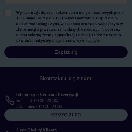
Wyrażam zgodę na przetwarzanie danych osobowych przez
TUI Poland Sp. z o.o. i TUI Poland Dystrybucja Sp. z o.o. w
celach marketingowych, w zakresie oraz celu wskazanym w
„Informacji o przetwarzaniu danych osobowych”
, poprzez
elektroniczną formę komunikacji (e-mail), także z użyciem
tzw. automatycznych systemów wywołujących.
Skontaktuj się z nami
Telefoniczne Centrum Rezerwacji
pon. – pt. 08:00–22:00,
sob. – niedz. 09:00–21:00
22 270 31 20
Biuro Obsługi Klienta